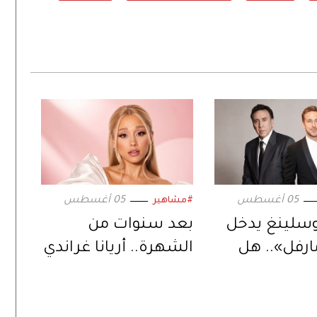
05 أغسطس
05 أغسطس
#مشاهير
وسلينغ يدخل
بعد سنوات من
ارفل».. هل
الشهرة.. أريانا غراندي
خليفة المنتظر
تبتعد عن الحياة
س كيج؟
العامة وتكشف