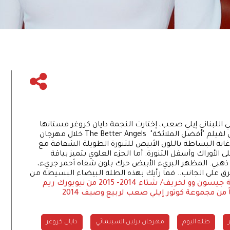
2014 للمصمم العالمي اللبناني إيلي صعب، إختارت النجمة دايان كروغر فستانها
الذي أطلت به على السجادة الحمراء للعرض الأول لفيلم "أفضل الملائكة" The Better Angels خلال مهرجان
 غاية البساطة باللون الأبيض للتنورة الطويلة الشفافة مع
لأوراك وأسفل التنورة. أما الجزء العلوي بتميز بياقة
ذهبي. المظهر البريء الأبيض حرك بلون شفاه أحمر جريء،
 على الجانب.. فما رأيك بهذه الطلة البيضاء البسيطة من
و لخريف/ شتاء 2014- 2015 من نيويورك
ريم
طلة اليوم
مهرجان برلين السينمائي
دايان كروغر