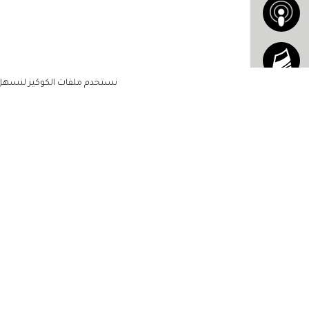
نستخدم ملفات الكوكيز لنسهل ع
الاشتراك للحصول على ملخ
أسبوعي على بريدك الإلكتروني
الرئيسية
مشاهير
أناقتك
لن تتم مشاركة بياناتكم الشخصية مع أ
جمالك
طرف ثالث
مجتمعك
حياتك