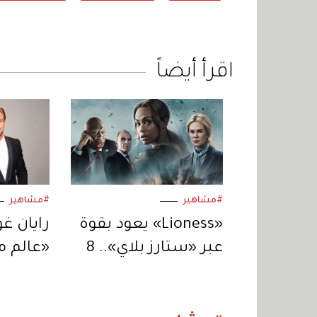
اقرأ أيضاً
#مشاهير
#مشاهير
«Lioness» يعود بقوة
رايان غ
عبر «ستارز بلاي».. 8
«عالم م
حلقات من التشويق
يكون ال
المتواصل
لنيكولا