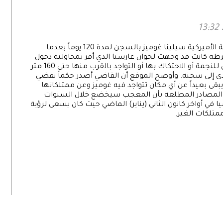
السبب
حكمت محكمة لوس أنجلوس على معجب بالنجمة الأميركية سيلينا غوميز بالسجن لمدة 120 يوماً بعدما
إلى منزلها. وأكد موقع TMZ أن الشرطة كانت قد وجهت لخوان غارسيا الذي أقر بمحاولته دخول
منزل غوميز وتهديدها بالقتل تحذيرا بعدم التعرض للنجمة أو الاحتكاك بها أو التواجد بالقرب منها حتى 160 متر
أدى إلى سجنه. وأوضح الموقع أن القاضي أصدر حكماً يقضي
 يتوجب عليه أن يبقى بعيداً عن أي مكان تتواجد فيه غوميز وعن ممتلكاتها
بعض المصادر المطلعة بأن المعجب سيخضع خلال السنوات
ا في أواخر كانون الثاني (يناير) الماضي حيث كان يسعى لرؤية
متلكات الغير.