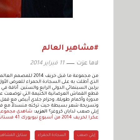
#مشاهير العالم
لاما عزت
11 فبراير 2014
من مجموعة ما قبل خريف 
برلين السينمائي الدولي الرابع والستين. أناقة في
قطع القماش العرضانية الكتيمة التي توضعت على ا
مدورة وأكمام طويلة، وحزام جلدي أبيض مع قفل 
وتسريحة شعر بسيطة حيت تركته منسدلاً مع فرق
إيلي صعب لدايان كروغر؟
المزيد:
شاهدي مجموعة جيسون و
عكرا لخريف 2014 من أسبوع نيويورك
41 فستاناً من مجموعة كوتور إيلي صعب لربيع وصيف 2014
إيلي صعب
السجادة الحمراء
ستايل المشاهير