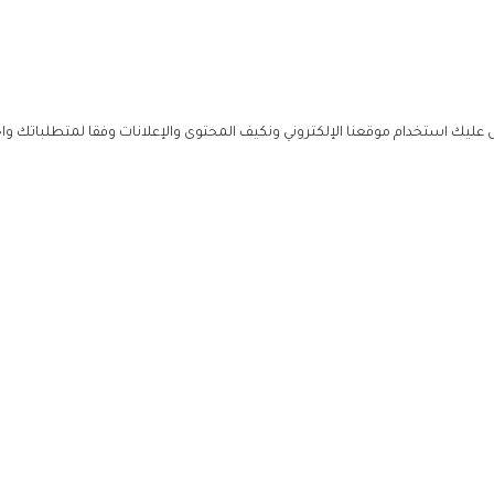
ليك استخدام موقعنا الإلكتروني ونكيف المحتوى والإعلانات وفقا لمتطلباتك وا
حملوا ت
ص
زهرة ال
ي