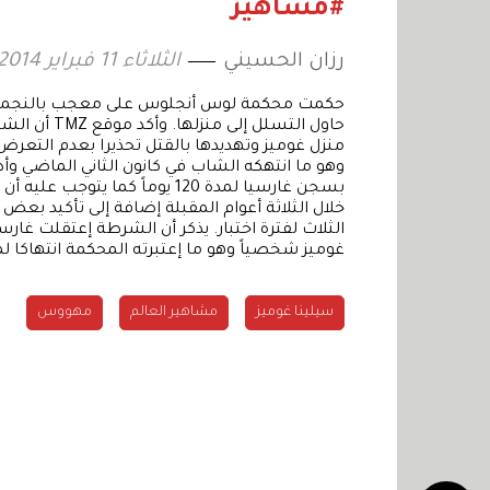
#مشاهير
رزان الحسيني
الثلاثاء 11 فبراير 2014 13:32
حاول التسلل 
وهو ما انتهكه الشاب في كانون الثاني الماضي و
بسجن غارسيا لمدة 120 يوماً كما
خلال الثلاثة أعوام المقبلة إضافة إلى تأكيد 
الثلاث لفترة اختبار. يذكر أن الشرطة إعتقلت غارسي
غوميز شخصياً وهو ما إعتبرته المحكمة انتهاكا لم
سيلينا غوميز
مشاهير العالم
مهووس