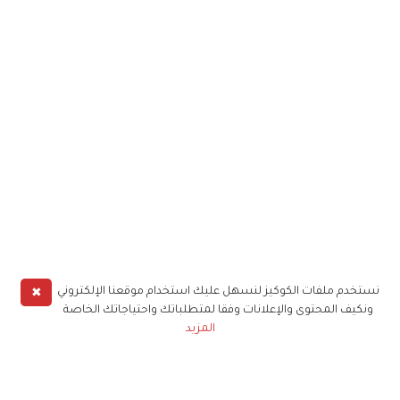
✖
نستخدم ملفات الكوكيز لنسهل عليك استخدام موقعنا الإلكتروني
ونكيف المحتوى والإعلانات وفقا لمتطلباتك واحتياجاتك الخاصة
المزيد