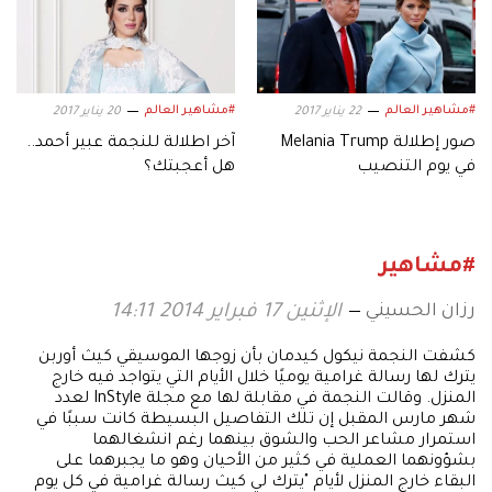
#مشاهير العالم
#مشاهير العالم
22 يناير 2017
20 يناير 2017
صور إطلالة Melania Trump
آخر اطلالة للنجمة عبير أحمد..
في يوم التنصيب
هل أعجبتك؟
#مشاهير
رزان الحسيني
الإثنين 17 فبراير 2014 14:11
كشفت النجمة نيكول كيدمان بأن زوجها الموسيقي كيث أوربن
يترك لها رسالة غرامية يوميًا خلال الأيام التي يتواجد فيه خارج
المنزل. وقالت النجمة في مقابلة لها مع مجلة InStyle لعدد
شهر مارس المقبل إن تلك التفاصيل البسيطة كانت سببًا في
استمرار مشاعر الحب والشوق بينهما رغم انشغالهما
بشؤونهما العملية في كثير من الأحيان وهو ما يجبرهما على
البقاء خارج المنزل لأيام "يترك لي كيث رسالة غرامية في كل يوم