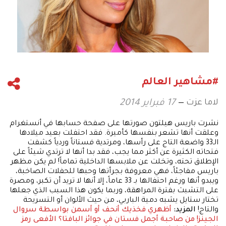
#مشاهير العالم
لاما عزت
17 فبراير 2014
نشرت باريس هيلتون صورتها على صفحة حسابها في أنستغرام
وعلقت أنها تشعر بنفسها كأميرة. فقد احتفلت بعيد ميلادها
الـ33 واضعة التاج على رأسها، ومرتدية فستاناً وردياً كشفت
فتحاته الكثيرة عن أكثر مما يجب، فقد بدا أنها لا ترتدي شيئاً على
الإطلاق تحته، وتخلت عن ملابسها الداخلية تماماً! لم يكن مظهر
باريس مفاجئاً، فهي معروفة بجرأتها وحبها للحفلات الصاخبة،
ويبدو أنها ورغم احتفالها بـ 33 عاماً، إلا أنها لا تريد أن تكبر، ومصرة
على التشبث بفترة المراهقة، وربما يكون هذا السبب الذي جعلها
تختار ستايل يشبه دمية الباربي، من حيث الألوان أو التسريحة
والتاج!
المزيد:
أظهري فخذيك أنحف أو أسمن بواسطة سروال
الجينز!
من صاحبة أجمل فستان في جوائز البافتا؟
الأفعى رمز