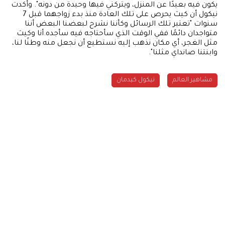
يكون فيه بعيدًا عن المنزل، ويتركني فيها وحيدة من دونه". وأكدت
نيكول أن كيث يحرص على تلك العادة منذ بدء زواجهما قبل 7
سنوات "تعتبر تلك الرسائل وكأننا نشرح لبعضنا البعض أننا
متواجدان دائمًا ففي الوقت الذي سأحتاجه فيه سأجده.أنا وكيث
مثل الغجر، أي مكان نذهب إليه نستطيع أن نجعل منه وطنًا لنا،
وابنتنا صانداي مثلنا".
مشاهير العالم
نيكول كيدمان