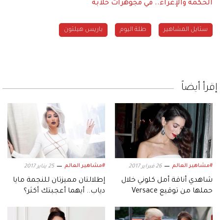
الحكمة والإغراء.. في مجوهرات خلابة
ستايل المشاهير
طلة اليوم
باريس هيلتون
إقرأ أيضاً
#مشاهير العالم
#مشاهير العالم
26 فبراير 2017
25 يناير 2017
شاهدي أناقة أمل كلوني خلال
إطلالتان مميزتان للنجمة مايا
حملها من توقيع Versace
دياب.. أيهما أعجبتك أكثر؟