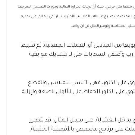
ل معها بكل حرص، حيث أنّ درجات الحرارة العالية ودورات الغسيل السريعة
مختصة بتصنيع غسالات الملاسب الأكثر إنتشاراً في العالم، على تقديم
سكِ الحسّاسة وتوفير المال في آن واحد.
ا من المناديل أو العملات المعدنية، ثم قلبيها
وارب وأغلقي السحابات حتى لا تتشابك مع بقية
وي على الكلور، فهي الأنسب للملابس والقطع
وي على الكلور للحفاظ على الألوان ناصعة ولإزالة
 بداخل الغسّالة. على سبيل المثال، قد تتضرر
 غُسلت على برنامج مخصص بالأقمشة الخشنة.