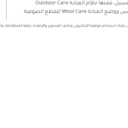
وتتميز غسالات سامسونج بتنوّع برامج الغسيل، فمنها نظام العناية Outdoor Care
للملابس التي لا تتشرب المياه مثل غور تكس ووضع العناية Wool Care للقطع الصوفية
ليك استخدام موقعنا الإلكتروني ونكيف المحتوى والإعلانات وفقا لمتطلباتك وا
حوق الغسيل لكل الدورات، بل اعملي على أن
تتماشى الكمية مع حجم الغسيل. قد تكون سعة غسالتك 7 كغم في حين لا يتجاوز وزن
الزائدة من المنظف لا تزيد من نظافة الملابس وإنما قد
بون في النسيج مما يجعله أقسى ويسهم في قصر
دي ذلك مع مرور الوقت إلى التأثير على كفاءة
 الافراط في استخدام المنظف أشبه بإلقائك للمال
ام المنظف، اقرأي دوماً ملصق التوجيهات على
، بعملية تسخين الماء، لذا حاولي غسل ملابسك
الشائع، لا يرتبط تنظيف الملابس باسخونة الماء أو