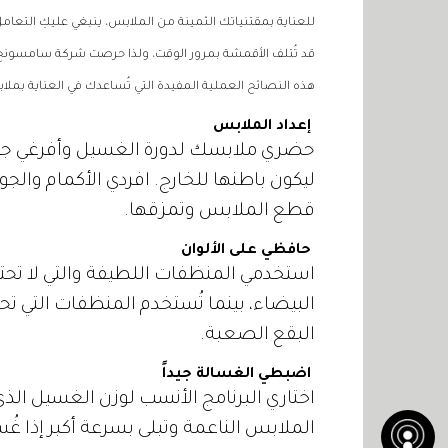
للعناية بمقتنياتك الثمينة من الملابس، ينبغي عليكِ التعام
قد تُتلف الأقمشة بمرور الوقت، ولذا حرصت شركة سامسونج ال
هذه النصائح العملية المفيدة التي تُساعدك في العناية بملاب
إعداد الملابس
حضري ملابسك لدورة الغسيل وأفرغي جيوبه
ليكون باطنها للخارج. افردي الأكمام والج
قطع الملابس وتمزقها.
حافظي على الألوان
استخدمي المنظفات اللطيفة والتي لا تحت
البيضاء، بينما تُستخدم المنظفات التي تحت
البقع الصعبة.
اضبطي الغسالة جيداً
اختاري البرنامج الأنسب لوزن الغسيل الذي
الملابس الناعمة وتبلى بسرعة أكبر إذا