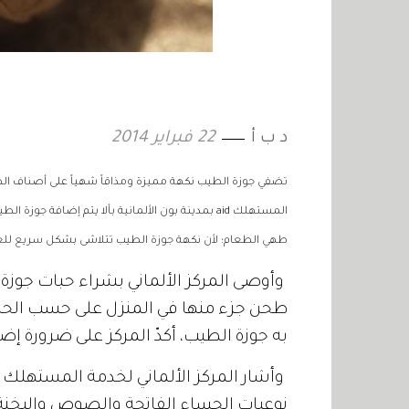
د ب أ
22 فبراير 2014
تضفي جوزة الطيب نكهة مميزة ومذاقاً شهياً على أصناف الط
المستهلك aid بمدينة بون الألمانية بألا يتم إضافة 
طهي الطعام؛ لأن نكهة جوزة الطيب تتلاشى بشكل سريع للغا
وأوصى المركز الألماني بشراء حبات جوزة ا
طحن جزء منها في المنزل على حسب الحاجة
به جوزة الطيب، أكدّ المركز على ضرورة إض
وأشار المركز الألماني لخدمة المستهلك
نوعيات الحساء الفاتحة والصوص واليخنة