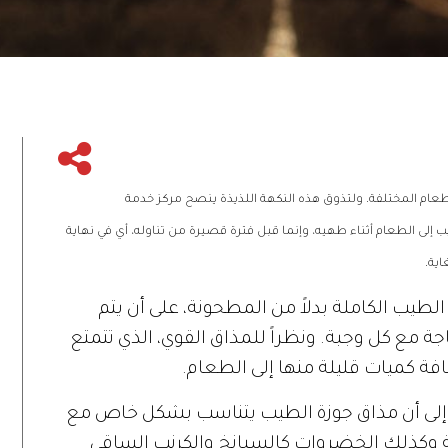
عام المختلفة. ولتذوق هذه النكهة اللذيذة ينصح مركز خدمة
جوزة الطيب إلى الطعام أثناء طهيه، وإنما قبل فترة قصيرة من تناوله، أي في نهاية
ية.
لطيب الكاملة بدلاً من المطحونة، على أن يتم
 مع كل وجبة. ونظراً للمذاق القوي، الذي تتمتع
افة كميات قليلة منها إلى الطعام.
 إلى أن مذاق جوزة الطيب يتناسب بشكل خاص مع
 وكذلك الخضروات كالسبانخ والكرنب الساقي