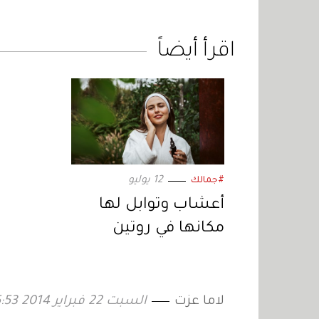
اقرأ أيضاً
12 يوليو
#جمالك
أعشاب وتوابل لها
مكانها في روتين
عنايتكِ بالبشرة
لاما عزت
السبت 22 فبراير 2014 15:53