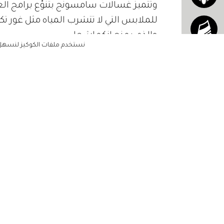
والذي يمنع انكماشها.
نستخدم ملفات الكوكيز لنسهل ع
حددي الكميّة المطلوبة من مسحوق الغسيل
تجنبي استخدام كمية ثابتة وموحدة من مس
الغسيل 2 كغم ، واعلمي بأن الكمية 
تسبب إهتراء الملابس. فقد يترسب الصا
الرئيسية
عمر قطعة الملابس في نهاية المطاف. ويؤ
مشاهير
عمل الغسالة ونمو العفن بداخلها. أي أن
أناقتك
هباءً. وللتأكّد من عدم إفراطك في استخد
جمالك
الغسالة.
مجتمعك
استخدمي الماء البارد
حياتك
يرتبط إستهلاك الغسالة الأكبر للكهرباء
بالماء البارد متى أمكن. فبعكس الإعتقاد 
منزلك