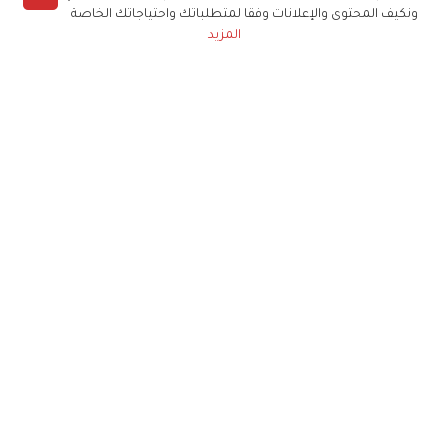
ونكيف المحتوى والإعلانات وفقا لمتطلباتك واحتياجاتك الخاصة
المزيد
حملوا تطبيق
زهرة الخليج
الاشتراك للحصول على ملخص أسبوعي على بريدك
الإلكتروني