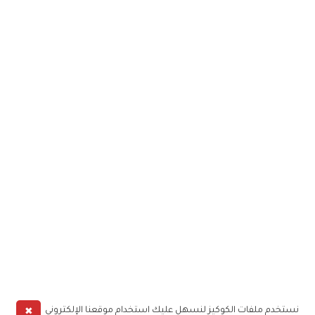
✖
نستخدم ملفات الكوكيز لنسهل عليك استخدام موقعنا الإلكتروني