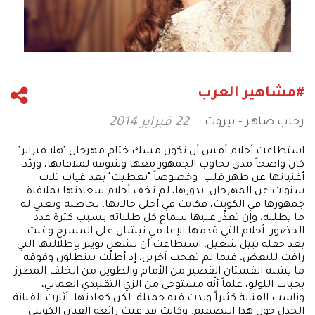
#مشاهير العرب
رحاب ضاهر - بيروت
22 فبراير 2014
استطاعت أحلام أمس أن تكون مسك ختام مهرجان "هلا فبراير".
كان واضحاً مدى تجاوب الجمهور معها وشوقه لملاقاتها، وردّد
أغنياتها عن ظهر قلب وخصوصاً "بغطيك" بعد غياب ثلاث
سنوات عن المهرجان. بدورها، لم تخف أحلام سعادتها بملاقاة
جمهورها في الكويت، فكانت في أحلى حالاتها، تخاطبه وتغني له
ما يطلبه، وإن تعذّر عليها سماع كل طلباته بسبب كثرة عدد
الحضور. أحلام التي قدمها الإعلامي نيشان على المسرح وغنت
بعد حفلة نبيل شعيل، استطاعت أن تشغل تويتر بإطلالتها التي
راقت للبعض، فيما لم تعجب آخرين، إذ أطلّت ببنطلون وفوقه
ما يشبه الفستان القصير من الأمام والطويل من الخلف المطرز
بحبات اللولو، علماً أنّه مستوحى من الزي التقليدي العماني،
وناسب الفنانة كثيراً وبدت فيه جميلة. لكن كعادتها، أثارت الفنانة
الجدل حول هذا التصميم. وكانت قد غنت رائعة الفنان الكويتي