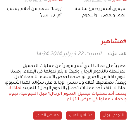
#مشاهير
#مشاهير
12 سبتمبر 2019
31 يناير 2013
سيمون أسمر يطفئ شاشة
"روتانا" تنتقم من أحلام بسبب
العمر ويمضي.. والنجوم
"أم. بي. سي"
يودعون صانعهم!
#مشاهير
لاما عزت
السبت 22 فبراير 2014 14:34
تعقيباً على مقالنا الذي نُشرَ مؤخراً عن عمليات التجميل
المرتبطة بالنجوم الرجال وكيفَ لا يتم تدولها في الإعلام، رصدنا
اليوم باقة من الصور الواضحة لبعض الأسماء اللامعة "قبل
وبعد". تصفّحيها أعلاه ولا تنسي الإجابة على سؤالنا لهذا الأسبوع:
لماذا لا ينتقد أحد عمليات تجميل النجوم الرجال؟
للمزيد:
لماذا لا
ينتقد أحد عمليات تجميل النجوم الرجال؟
قبلَ النجومية، نجوم
ونجمات عملوا في عرض الأزياء
النجوم الرجال
مشاهير العرب
معرض الصور