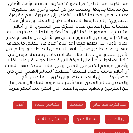
عبد الكريم عبد القادر "اجر الصوت" كتكريم له، فيما نوّعت الأغاني
بين قديمها جديدها. وتحدثت بين كل أغنية وأخرى مع جمهورها
وعبرت له عن محبتها فقالت: "يقولون إني مغرورة، نعم مغرورة
بجمهوري". ولم تفارقها الابتسامة طوال الحفلة. ورغم أنّ هناك
تعليمات لكل الفنانين بعدم التحرّك على المسرح، الا أنّ أحلام
اقتربت من جمهورها. كما كان لافتاً حضور ابنها فاهد، فرحّبت به
وقالت إنّه يوجد بين الحضور شخص هو الأغلى على قلبها. وتعتبر
المرة الأولى التي يظهر فيها أحد أبناء أحلام في الإعلام، فالمعرف
عنها رفضها ظهور صور أبنائها الثلاثة في الصحافة والإعلام. من
الأمور المميزة في حفلة أحلام أنّها استعانت بخمسة عازفين من
تركيا أضافوا سحراً على الفرقة التي قادها الموسيقار وليد الفايد،
وأضفى عزفهم الكثير على الحفل، وحتى أحلام أشادت بهم. اللافت
أنّ أحلام قامت باهداء اغنيتها "بغطيك" لسالم الهندي الذي كان
حاضراً، وقالت إنّ لا أحد يستطيع أن يفرق بينها وبين الأخ
والصديق سالم الهندي، مما فُسِّر بأنّه عودة المياه الى مجاريها
بين الطرفين وتمهيد لتجديد العقد الذي انتهى منذ أشهر تقريباً.
عبد الكريم عبد القادر
بغطيك
مشاهير الخليج
أحلام
اجر الصوت
سالم الهندي
موسيقى وحفلات