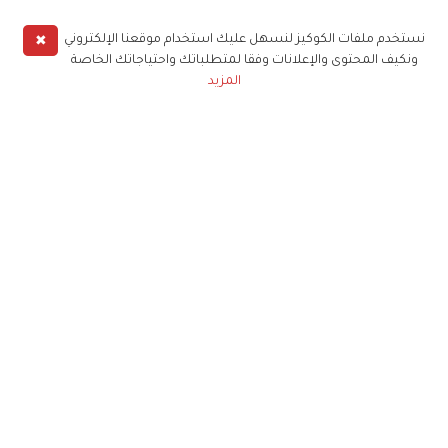
✖
نستخدم ملفات الكوكيز لنسهل عليك استخدام موقعنا الإلكتروني
ونكيف المحتوى والإعلانات وفقا لمتطلباتك واحتياجاتك الخاصة
المزيد
حملوا تطبيق
زهرة الخليج
الاشتراك للحصول على ملخص أسبوعي على بريدك
الإلكتروني