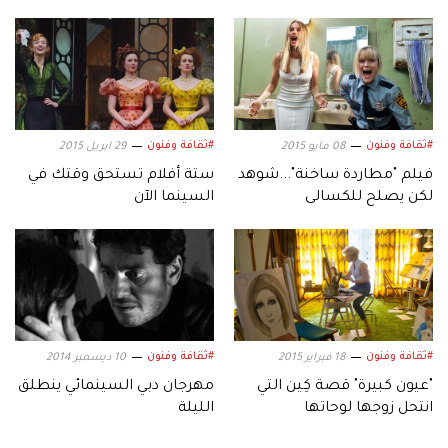
#ثقافة وفنون
#ثقافة وفنون
08 مايو 2015
29 ابريل 2015
فيلم "مطاردة ساخنة"...شوهد
ستة أفلام تستحق وقتك في
لكن يصلح للكسالى
السينما الآن
#ثقافة وفنون
#ثقافة وفنون
18 فبراير 2015
10 ديسمبر 2014
"عيون كبيرة" قصة كِين التي
مهرجان دبي السينمائي ينطلق
انتحل زوجها لوحاتها
الليلة