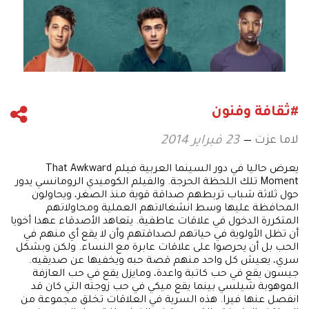
#ثقافة وفنون
لاما عزت
23 فبراير 2014
يعرض حاليا في دور السينما العربية فيلم That Awkward
Moment تلك اللحظة الحرجة. والفيلم الكوميدي الرومانسي يدور
حول ثلاثة شباب تربطهم صداقة قوية منذ الصغر، ويحاولون
المحافظة عليها وسط انشغالاتهم العملية ومحاولاتهم
المتكررة الدخول في علاقات عاطفية. يتعاهد الأصدقاء عهدا أخويا
أن تظل الأولوية في حياتهم لصداقتهم وأن لا يقع أي منهم في
الحب بل أن يحرصوا على علاقات عابرة مع النساء. ولكن وبشكل
سري، يعيش كل واحد منهم قصة حبه ويخفيها عن صديقيه.
جيسون يقع في حب كاتبة واعدة، ومايزل يقع في حب العازفة
الموهوبة شيلسي بينما يقع ميكي في حب زوجته التي كان قد
انفصل عنها فيرا. هذه السرية في العلاقات تخلق مجموعة من