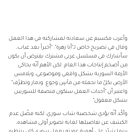
وأعرب مكسيم عن سعادته لمشاركته في هذا العمل.
وقال في تصريح خاص لـ"أنا زهرة": "أخيراً بعد غياب،
سأشارك في مسلسل عربي مشترك يفترض أن يكون
من أضخم إنتاجات هذا العام. لكن الأهم أنّه يحاكي
الأزمة السورية بشكل واقعي وموضوعي، ويلامس
الأرض بكلّ ما تحمله من مآسٍ وجوع ودمار وتطرّف".
واعتبر أن "أحداث العمل ستكون منصفة للسوريين
بشكل معقول".
وأكّد أنّه يؤدي شخصية شاب سوري، لكنه فضّل عدم
الكشف عن تفاصيلها لغاية تصوير أولى مشاهده،
بينما شدّد على أهمية عودته بعمل سوري كان ينتظره