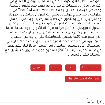
المواقف الطريفة والكوميدية في الفيلم، إذ توصل الجميع في
أكثر من مرة إلى لحظات غريبة وحرجة تهدد صداقتهم بالانهيار
وقصص حبهم بالفشل. يجمع That Awkward Moment في
بطولته 3 من نجوم هوليوود وهم زاك ايفرون ومايكل بي جوردان
ومايلز تيلر، الذين يمتلكون في جعبتهم رصيداً جيداً من الأعمال
السينمائية الناجحة. زاك ايفرون وهو بطل سلسلة أفلام "هاي
سكول ميوزيكال" بدا أكثر حرفيه في أداء الأدوار الرومانسية، فيما
نجد أنه لا فرق كبير بين شخصية مايكل بي جوردان بهذا الفيلم
الذي يبدو فيه تائهاً يسعى للمحافظة على زواجه من الانهيار،
وبين دوره في فيلمه "محطة فروتفيل"، الذي عرضه مهرجان دبي
السينمائي في ديسمبر الماضي. أما الممثل مايلز تيلر فقد ظهر
في فيلم "حفرة الأرنب" (2010) للمخرج جون كاميرون ميتشيل مع
الممثلة نيكول كيدمان.
جديد السينما
أفلام
سينما
كوميدي
That Awkward Moment
إقرأ أيضاً