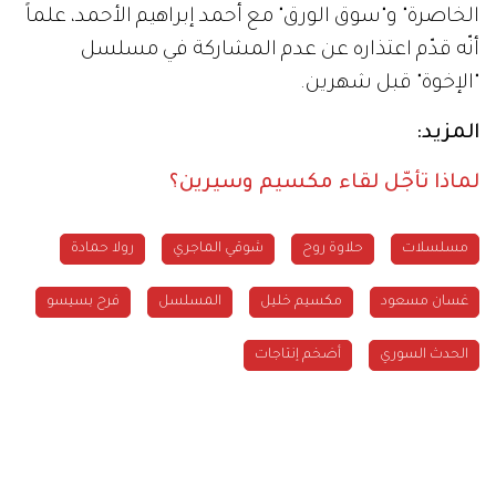
الخاصرة" و"سوق الورق" مع أحمد إبراهيم الأحمد، علماً
أنّه قدّم اعتذاره عن عدم المشاركة في مسلسل
"الإخوة" قبل شهرين.
المزيد:
لماذا تأجّل لقاء مكسيم وسيرين؟
مسلسلات
حلاوة روح
شوقي الماجري
رولا حمادة
غسان مسعود
مكسيم خليل
المسلسل
فرح بسيسو
الحدث السوري
أضخم إنتاجات