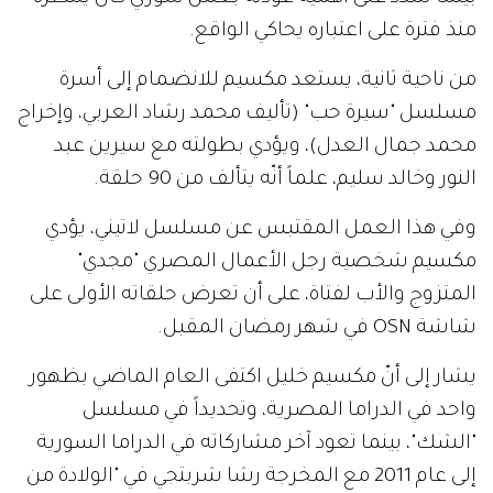
منذ فترة على اعتباره يحاكي الواقع.
من ناحية ثانية، يستعد مكسيم للانضمام إلى أسرة
مسلسل "سيرة حب" (تأليف محمد رشاد العربي، وإخراج
محمد جمال العدل)، ويؤدي بطولته مع سيرين عبد
النور وخالد سليم، علماً أنّه يتألف من 90 حلقة.
وفي هذا العمل المقتبس عن مسلسل لاتيني، يؤدي
مكسيم شخصية رجل الأعمال المصري "مجدي"
المتزوج والأب لفتاة، على أن تعرض حلقاته الأولى على
شاشة OSN في شهر رمضان المقبل.
يشار إلى أنّ مكسيم خليل اكتفى العام الماضي بظهور
واحد في الدراما المصرية، وتحديداً في مسلسل
"الشك"، بينما تعود آخر مشاركاته في الدراما السورية
إلى عام 2011 مع المخرجة رشا شربتجي في "الولادة من