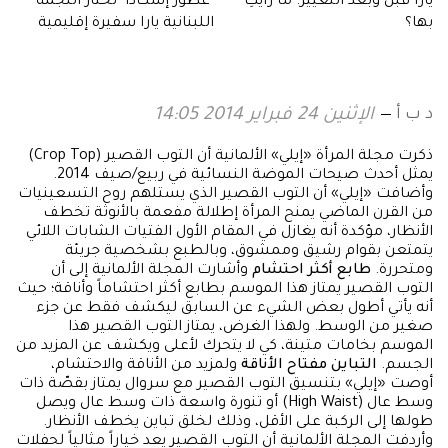
يارا قبل وبعد التغيير: ما رأيكِ
’عطور إسكادا‘ تختار النجمة
بها؟
اللبنانية يارا سفيرة إقليمية
لعطر ’إسبشلي إسكادا‘
د ب أ
الإثنين 24 فبراير 2014 14:05
ذكرت مجلة المرأة «إيلي» الألمانية أن التوب القصير (Crop Top)
يمثل أحدث صيحات الموضة النسائية في ربيع/صيف 2014.
وأضافت «إيلي» أن التوب القصير الذي يستلهم روح التسعينيات
من القرن الماضي يمنح المرأة إطلالة مفعمة بالأنوثة تخطف
الأنظار، مؤكدة أنه يغازل في المقام الأول الفتيات الشابات اللائي
يتمتعن بقوام رشيق وممشوق، وبالطبع بشخصية جريئة
ومتحررة.
طابع أكثر احتشام
وأشارت المجلة الألمانية إلى أن
التوب القصير يمتاز هذا الموسم بطابع أكثر احتشاماً وأناقة؛ حيث
أنه يأتي أطول بعض الشيء عن السابق ليكشف فقط عن جزء
صغير من الوسط. ولهذا الغرض، يمتاز التوب القصير هذا
الموسم بخامات متينة، كي لا يتحرك لأعلى ويكشف عن المزيد من
الجسم.
التباين مفتاح الأناقة
ولمزيد من الأناقة والاحتشام،
أوصت «إيلي» بتنسيق التوب القصير مع سروال يمتاز بقصّة ذات
وسط عال (High Waist) أو تنورة واسعة ذات وسط عال ويصل
طولها إلى الركبة على الأقل، وذلك لخلق تباين يخطف الأنظار.
وأردفت المجلة الألمانية أن التوب القصير يعد خياراً مثالياً لحفلات