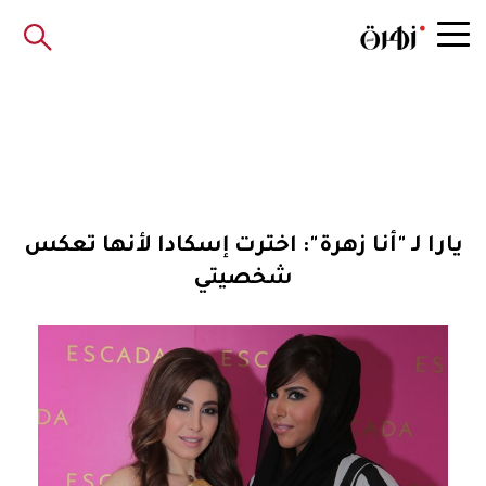
يارا لـ "أنا زهرة": اخترت إسكادا لأنها تعكس
شخصيتي