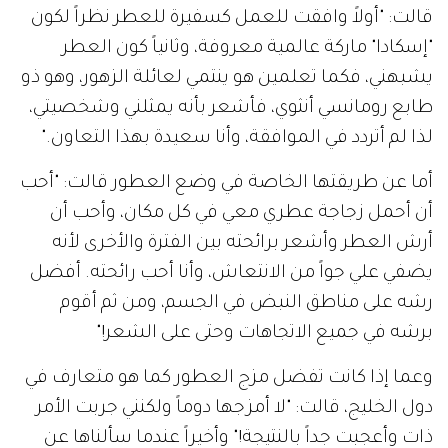
قالت: "أولاً وافقت للعمل كسفيرة للعطر نظراً لكون
"إسكادا" ماركة عالمية معروفة، وثانياً كون العطر
يشبهني، فكما تعلمين هو ينتمي لعائلة الزهور، وهو ذو
طابع رومانسي أنثوي، فأشعر بأنه يمثلني وشخصيتي،
لذا لم أتردد في الموافقة، وأنا سعيدة بهذا التعاون."
أما عن طريقتها الخاصة في وضع العطور قالت: "أحب
أن أحمل زجاجة عطري معي في كل مكان، وأحب أن
أرش العطر وأشعر برائحته بين الفترة والأخرى لأنه
يضفي علي جواً من الانتعاش، وأنا أحب رائحته. أفضل
رشه على مناطق النبض في الجسم، ومن ثم أقوم
برشه في جميع الاتجاهات وحتى على الشعر!"
وعما إذا كانت تفضل مزج العطور كما هو متعارف في
دول الخليج، قالت: "لا أمزجها دوماً ولكنني جربت الأمر
ذات وأعجبت جداً بالنتيجة!" وأخيراً عندما سألناها عن