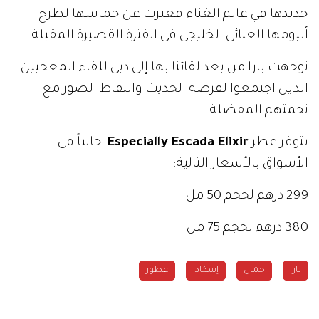
جديدها في عالم الغناء فعبرت عن حماسها لطرح
ألبومها الغنائي الخليجي في الفترة القصيرة المقبلة.
توجهت يارا من بعد لقائنا بها إلى دبي للقاء المعجبين
الذين اجتمعوا لفرصة الحديث والتقاط الصور مع
نجمتهم المفضلة.
يتوفر عطر
Especially Escada Elixir
حالياً في
الأسواق بالأسعار التالية:
299 درهم لحجم 50 مل
380 درهم لحجم 75 مل
يارا
جمال
إسكادا
عطور