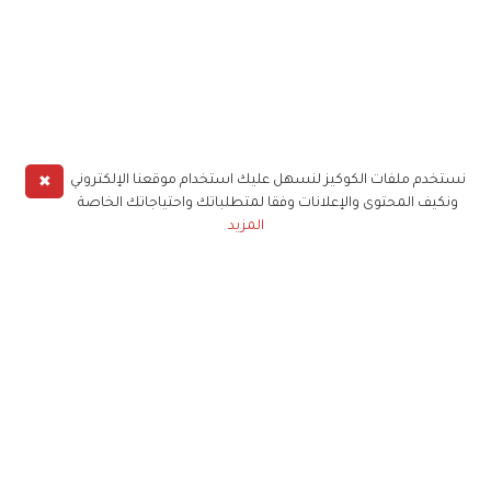
✖
نستخدم ملفات الكوكيز لنسهل عليك استخدام موقعنا الإلكتروني
ونكيف المحتوى والإعلانات وفقا لمتطلباتك واحتياجاتك الخاصة
المزيد
حملوا تطبيق
زهرة الخليج