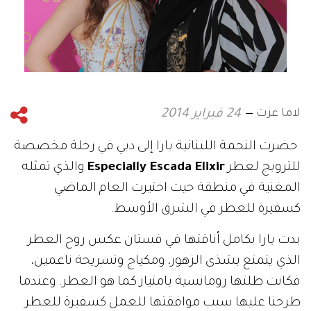
لاما عزت
24 فبراير 2014
حضرت النجمة اللبنانية يارا إلى دبي في رحلة مخصصة
للترويج لعطر
Especially Escada Elixir
والذي تمثله
المغنية في منطقة حيث اختيرت العام الماضي
كسفيرة للعطر في الشرق الأوسط.
بدت يارا بكامل أناقتها في فستان عكس روح العطر
الذي يتمتع بشذى الزهور، ومكياج وتسريحة ناعمين،
فكانت طلتها رومانسية بامتياز كما هو العطر. وعندما
طرحنا عليها سبب موافقتها للعمل كسفيرة للعطر