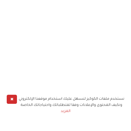
✖
نستخدم ملفات الكوكيز لنسهل عليك استخدام موقعنا الإلكتروني
ونكيف المحتوى والإعلانات وفقا لمتطلباتك واحتياجاتك الخاصة
المزيد