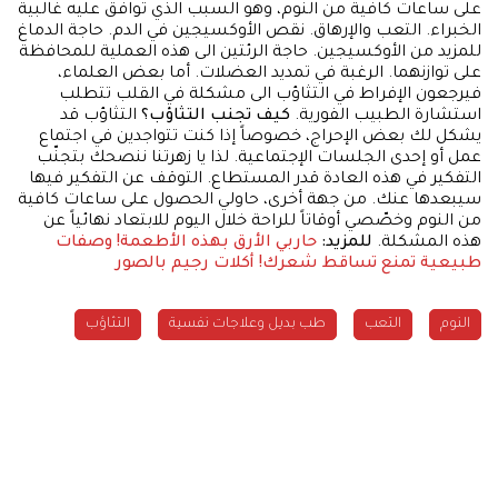
على ساعات كافية من النوم، وهو السبب الذي توافق عليه غالبية
الخبراء. التعب والإرهاق. نقص الأوكسيجين في الدم. حاجة الدماغ
للمزيد من الأوكسيجين. حاجة الرئتين الى هذه العملية للمحافظة
على توازنهما. الرغبة في تمديد العضلات. أما بعض العلماء،
فيرجعون الإفراط في التثاؤب الى مشكلة في القلب تتطلب
استشارة الطبيب الفورية.
كيف تجنب التثاؤب؟
التثاؤب قد
يشكل لك بعض الإحراج، خصوصاً إذا كنت تتواجدين في اجتماع
عمل أو إحدى الجلسات الإجتماعية. لذا يا زهرتنا ننصحك بتجنّب
التفكير في هذه العادة قدر المستطاع. التوقف عن التفكير فيها
سيبعدها عنك. من جهة أخرى، حاولي الحصول على ساعات كافية
من النوم وخصّصي أوقاتاً للراحة خلال اليوم للابتعاد نهائياً عن
هذه المشكلة.
للمزيد:
حاربي الأرق بهذه الأطعمة!
وصفات
طبيعية تمنع تساقط شعرك!
أكلات رجيم بالصور
النوم
التعب
طب بديل وعلاجات نفسية
التثاؤب