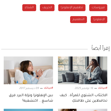
فيروسات
تطعيم الإنفلونزا
الخريف
الشتاء
الإنفلونزا
التطعيم
إقرأ أيضاً
#حياتك
#حياتك
16 نوفمبر 2025
09 ديسمبر 2017
الاكتئاب الشتوي للمرأة.. كيف
بين الإنفلونزا ونزلة البرد فرق
تحافظين على طاقتكِ
شاسع... اكتشفيه!
ومشاعركِ؟