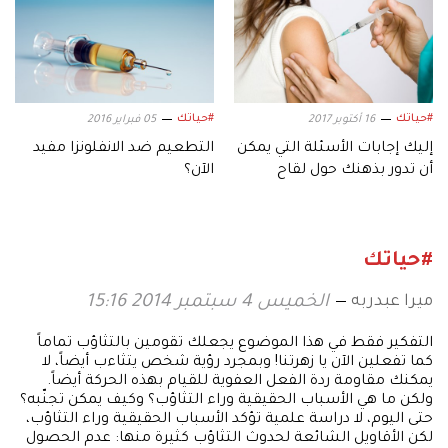
#حياتك
#حياتك
16 أكتوبر 2017
05 فبراير 2016
إليك إجابات الأسئلة التي يمكن
التطعيم ضد الانفلونزا مفيد
أن تدور بذهنك حول لقاح
الآن؟
الإنفلونزا!
#حياتك
ميرا عبدربه
الخميس 4 سبتمبر 2014 15:16
التفكير فقط في هذا الموضوع يجعلك تقومين بالتثاؤب تماماً
كما تفعلين الآن يا زهرتنا! وبمجرد رؤية شخص يتثاءب أيضاً، لا
يمكنك مقاومة ردة الفعل العفوية للقيام بهذه الحركة أيضاً.
ولكن ما هي الأسباب الحقيقية وراء التثاؤب؟ وكيف يمكن تجنّبه؟
حتى اليوم، لا دراسة علمية تؤكد الأسباب الحقيقية وراء التثاؤب،
لكن الأقاويل الشائعة لحدوث التثاؤب كثيرة منها: عدم الحصول