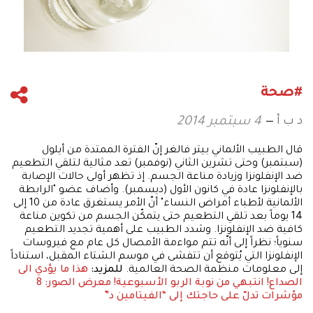
#صحة
د ب أ
4 سبتمبر 2014
قال الطبيب الألماني بيتر فالغر إنّ الفترة الممتدة من أيلول
(سبتمبر) وحتى تشرين الثاني (نوفمبر) تعد مثالية لتلقي التطعيم
ضد الإنفلونزا وزيادة مناعة الجسم. إذ تظهر أولى حالات الإصابة
بالإنفلونزا عادة في كانون الأول (ديسمبر). وأضاف عضو "الرابطة
الألمانية لأطباء أمراض النساء" أنّ الأمر يستغرق عادة من 10 إلى
14 يوماً بعد تلقي التطعيم حتى يتمكّن الجسم من تكوين مناعة
كافية ضد الإنفلونزا. وشدد الطبيب على أهمية تجديد التطعيم
سنوياً؛ نظراً إلى أنّه تتم مواءمة الأمصال كل عام مع فيروسات
الإنفلونزا التي يُتوقع أن تتفشى في موسم الشتاء المقبل، استناداً
إلى معلومات منظمة الصحة العالمية.
للمزيد:
هذا ما يؤدي الى
الصداع!
انتبهي من نوبة الربو الأسبوعية!
معرض الصور: 8
مؤشرات تدلّ على حاجتك إلى “الفيتامين د”