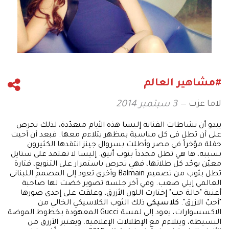
#مشاهير العالم
لاما عزت
3 سبتمبر 2014
يبدو أن نشاطات الفنانة إليسا هذه الأيام متعدّدة، لذلك تحرص
على أن تطل في كل مناسبة بمظهر يتلاءم معها. فبعد أن أحيت
حفلة مؤخراً في مصر وأطلت بسروال جينز انتقدها الكثيرون
بسببه، ها هي تطل مجدداً بثوب أنيق. إليسا لا تعتمد على ستايل
معيّن يوحّد كل طلاتها، فهي تحرص باستمرار على التنويع، فتارة
تطل بثوب من تصميم Balmain وأخرى تعود إلى المصمم اللبناني
العالمي إيلي صعب. وفي آخر جلسة تصوير خضت لها صاحبة
أغنية "حالة حب" إختارت اللون الأزرق، وعلقت على إحدى صورها
"أحبّ الازرق".
كلاسيكي
ذلك الثوب الكلاسيكي الخالي من
الاكسسوارات، يعود إلى لمسة Gucci المعهودة بخطوط الموضة
البسيطة، ويتلاءم مع الإطلالات الإعلامية. ويعتبر الأزرق من