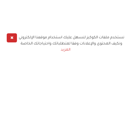
✖
نستخدم ملفات الكوكيز لنسهل عليك استخدام موقعنا الإلكتروني
ونكيف المحتوى والإعلانات وفقا لمتطلباتك واحتياجاتك الخاصة
المزيد
حملوا تطبيق
زهرة الخليج