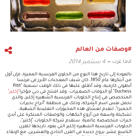
#وصفات من العالم
لاما عزت
4 سبتمبر 2014
بالعودة إلى تاريخ هذا النوع من الحلوى الفرنسية المميزة، فإن أول
من أبتكرها عام 1850، كان شيف المعجنات الأبرز في فرنسا
أنطوني كارميه، وقد أطلق عليها في ذلك الوقت تسمية "Pitit
Duchess" أو الدوقات الصغيرات. وقد افتتح في دبي مؤخرا
"إكلير"
المتخصص في إنتاج الحلويات الفرنسية الشهيره إكلير، والذي
تحمل نفس اسم الشركة، وذلك في منطقة "أبراج بحيرات
الجميرا"، لتقدم لعشّاق هذه المخبوزات التقليدية الشهية،
تشكيلة واسعة من أروع النكهات والوصفات المبتكرة على أيدي
خبرات متخصصة عالمية. ستقدم شركة الحلويات "إكلير"،
الحلويات الفرنسية الشهيره إكلير التي يعود تاريخها للقرن
التاسع عشر، بروح جديدة في القرن الحادي والعشرين، مع الإبقاء