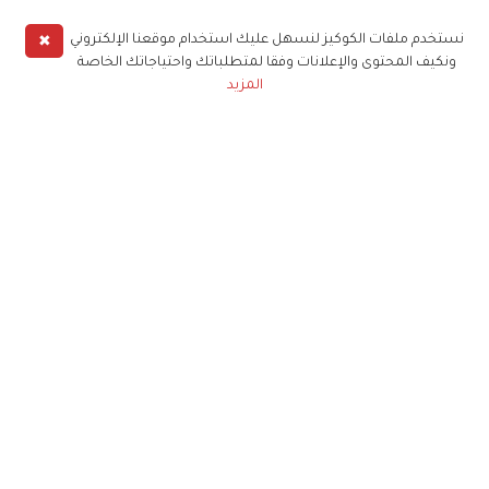
✖
نستخدم ملفات الكوكيز لنسهل عليك استخدام موقعنا الإلكتروني
ونكيف المحتوى والإعلانات وفقا لمتطلباتك واحتياجاتك الخاصة
المزيد
حملوا تطبيق
زهرة الخليج
الاشتراك للحصول على ملخص أسبوعي على بريدك
الإلكتروني