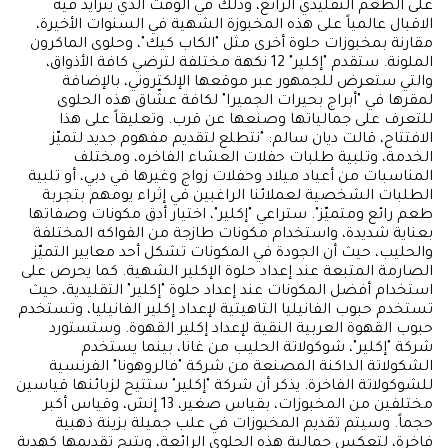
على الطعم التقليدي الرائع، وذلك في الوقت الذي يتزايد فيه
الاقبال عالمياً على هذه المخبوزة الشهية في السنوات الأخيرة،
مقارنة بمخبوزات حلوة أخرى مثل "الكاب كيك"، وحلوى الماكرون
الملونة. ستقدم "إكلير" 12 نكهة مختلفة لترضي كافة الأذواق،
والتي ستعرض للجمهور عبر موقعها الإلكتروني، بالإضافة
لمقرها في "أبراج بحيرات الجميرا" لكافة عشّاق هذه الحلوى
للتعرف على جمالياتها وصنعها عن قرب. وتعليقاً على هذا
الافتتاح، قالت ديان سالم: "نتطلع لتقديم مفهوم جديد لتميّز
الخدمة، وتلبية طلبات حفلات العشاء الفاخره، ومختلف
المناسبات من أعياد ميلاد وحفلات زواج وغيرها في دبي، أو تلبية
الطلبات الشخصية لعملائنا الراغبين في إثراء يومهم بتجربة
طعم رائع ومتميّز". ستراعي "إكلير"، اختيار أدق مكونات وصفاتها
بعناية شديدة، واستخدام مكونات طازجة من الفواكه المختلفة
والحليب، حيث أن الجودة في المكونات تشكل أحد معايير التميّز
الصارمة المتبعة عند إعداد حلوة الإكلير الشهية. كما يحرص على
استخدام أفضل المكونات عند إعداد حلوة "إكلير" التقليدية، حيث
تستخدم حبوب الفانيليا التاهيتية لإعداد إكلير الفانيليا، وتستخدم
حبوب القهوة العربية النقية لإعداد إكلير القهوة. وستستورد
شركة "إكلير"، شوكولاتة الحليب من غانا، بينما يستخدم
الشكولاتة الداكنة المصنعة من شركة "فالروهونا" الفرنسية
للشوكولاتة الفاخرة. يذكر أن شركة "إكلير" ستتيح لزبائنها قياسين
مختلفين من المخبوزات، بقياس صغير، 13 إنش، وقياس أكبر
حجماً. وسيتم تقديم المخبوزات في علب جميلة بزينة ذهبية
فاخرة، لتعكس جمالية هذه الحلوى الرائعة، ويتيح تقديمها كهدية