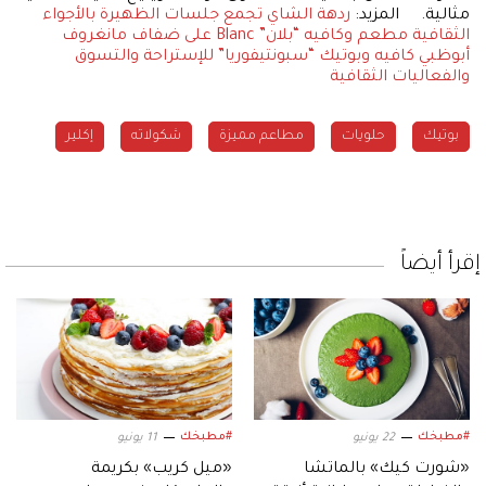
مثالية. المزيد:
ردهة الشاي تجمع جلسات الظهيرة بالأجواء
الثقافية
مطعم وكافيه “بلان” Blanc على ضفاف مانغروف
أبوظبي
كافيه وبوتيك “سبونتيفوريا” للإستراحة والتسوق
والفعاليات الثقافية
بوتيك
حلويات
مطاعم مميزة
شكولاته
إكلير
إقرأ أيضاً
#مطبخك
#مطبخك
22 يونيو
11 يونيو
«شورت كيك» بالماتشا
«ميل كريب» بكريمة