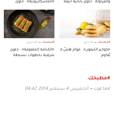
والفراولة.. حلوى يابانية أنيقة
«الماسكاربونيه».. حلوى
تفيض بالنعومة والتناغم
ضيافة فاخرة لجميع
مناسباتكِ
#مطبخك
#مطبخك
16 مايو
20 ابريل
«كوكيز الليمون».. قوام هشّ لا
«الكنافة الملفوفة».. حلوى
يُقاوم
شرقية بخطوات بسيطة
وطعم لا يقاوم
#مطبخك
لاما عزت
الخميس 4 سبتمبر 2014 04:42