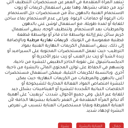
تبتعد المرأة المتقدمة في العمر عن مستحضرات التنظيف التي
تُزيد من جفاف بشرتها، وهذا يعني استعمال كريمات أو زيوت
الاستحمام الغنية بالدهون بدلاً من مستحضرات جل الاستحمام
ذات الرغوة أو حمامات الرغوة. ويراعى عدم الاستحمام بماء ساخن
للغاية أو لمدة طويلة، مع استعمال لوشن غني بالدهون
والمرطبات بعد الاستحمام. ولتنظيف الوجه، ينبغي استعمال
كريم سائل يتم إزالته بواسطة ماء فاتر أو بواسطة قطعة
قطنية مغموسة في التونيك.
كريمات نهارية مرطبة
وبالإضافة
إلى ذلك، ينبغي استعمال الكريمات النهارية الغنية بمواد
الترطيب؛ حيث تعمل المستحضرات المحتوية على السيراميد أو
زبدة الشيا أو زيت بذر العنب أو زيت بذور الأخدرية أو
الديكسبانثينول على تقوية الحاجز الطبيعي للبشرة من ناحية،
وتسهم في الحفاظ على توازن المحتوى المائي بالبشرة من ناحية
أخرى. وبالنسبة للكريمات الليلية، فيمكن استعمال مستحضرات
أغنى بالدهون والمرطبات من الكريمات النهارية؛ حيث يمكن
للبشرة امتصاص المواد الفعالة المحاربة للشيخوخة أو
الخلاصات النباتية المُجددة للبشرة أو الفيتامينات بشكل جيد
للغاية عبر الليل. وفي جميع الأحوال، شددت "بريغيت" على أهمية
ألا تبالغ المرأة المتقدمة في العمر بالعناية ببشرتها الجافة؛ لأن
العناية المفرطة وبقايا مستحضرات العناية تتسبب في تعرض
البشرة لإجهاد شديد.
جمال
العناية بالبشرة
بشرة