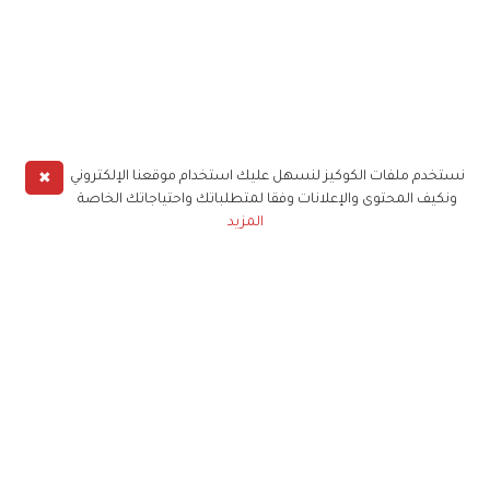
✖
نستخدم ملفات الكوكيز لنسهل عليك استخدام موقعنا الإلكتروني
ونكيف المحتوى والإعلانات وفقا لمتطلباتك واحتياجاتك الخاصة
المزيد
حملوا تطبيق
زهرة الخليج