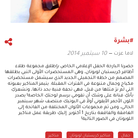
#بشرة
لاما عزت
10 سبتمبر 2014
حضرنا البارحة الحفل الإعلامي الخاص بإطلاق مجموعة طلاء
أظافر كريستيان لوبوتان، وهي المستحضرات الأولى التيي يطلقها
المصمم من خطه التجميلي الجديد الذي سيشمل مستحضرات
مكياج وجمال متنوعة في الفترات المقبلة. يتيمز المناكير بعبوته
التي لم نرَ مثلها من قبل، فهي تحفة فنية بحد ذاتها، وتشعركِ
بأنكِ فنانة على وشك أن تقومي برسم لوحتكِ الخاصة! يصدر
اللون الأحمر الأيقوني أولاً في البوتيك منتصف شهر سبتمبر
الحالي، ومن ثم مجموعات الألوان المختلفة من الفاتحة إلى
الغامقة والفاقعة بتاريخ 1 أكتوبر. إليكِ طريقة عمل مناكير
اللوبوتان في الصور التالية!
جمال
مناكير كريستيان لوبوتان
مناكير