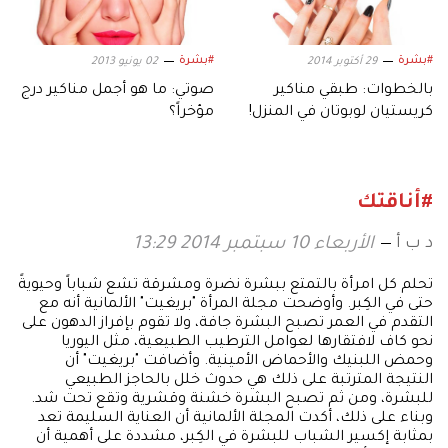
#بشرة
#بشرة
29 أكتوبر 2014
02 يونيو 2013
بالخطوات: طبقي مناكير
صوتي: ما هو أجمل مناكير درج
كريستيان لوبوتان في المنزل!
مؤخراً؟
#أناقتك
د ب أ
الأربعاء 10 سبتمبر 2014 13:29
تحلم كل امرأة بالتمتع ببشرة نضرة ومشرقة تشع شباباً وحيويةً
حتى في الكِبر. وأوضحت مجلة المرأة "بريغيت" الألمانية أنه مع
التقدم في العمر تصبح البشرة جافة، ولا تقوم بإفراز الدهون على
نحو كاف لافتقارها لعوامل الترطيب الطبيعية، مثل اليوريا
وحمض اللبنيك والأحماض الأمينية. وأضافت "بريغيت" أن
النتيجة المترتبة على ذلك هي حدوث خلل بالحاجز الطبيعي
للبشرة، ومن ثم تصبح البشرة خشنة وقشرية وتقع تحت شد.
وبناء على ذلك، أكدت المجلة الألمانية أن العناية السليمة تعد
بمثابة إكسير الشباب للبشرة في الكِبر، مشددة على أهمية أن