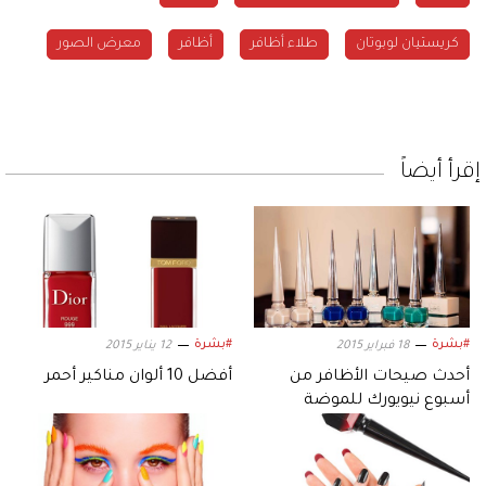
كريستيان لوبوتان
طلاء أظافر
أظافر
معرض الصور
إقرأ أيضاً
#بشرة
#بشرة
18 فبراير 2015
12 يناير 2015
أحدث صيحات الأظافر من
أفضل 10 ألوان مناكير أحمر
أسبوع نيويورك للموضة