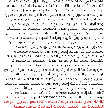
ثقافتهما في تصاميمهما.وتعمد لبنى وناديا إلى إضفاء لمسة
أكثر عصرية وجرأة على الأزياء الراقية في المنطقة. تجدر الإشارة
أن المجموعة تتميز بتشكيلة من القطع المنفردة مثل التنانير
المتوسطة الصول والعالية الخصر، فضلاً عن القمصان القصيرة
وفساتين السهرات المترفة التي تتميز بتطريز دقيق. وبفضل
لوحة ألوان تتألف من درجات البيج والأبيض والفيروزي، تحاكي
المجموعة جمال الخليج العربي وحصونه المذهلة، أما التشكيلة
المختارة من القطع المزخرفة بالطبعات، فترتقي بالمجموعة إلى
مستويات أرفع.
رقي الأزياء ومراعاة الحياء والاحتشام
تسلط
المجموعة الضور على التطريز العماني التقليدي المستوحى من
الحصون الشهيرة في سلطنة عمان، ويتجلى في الأقمشة
المميزة، كما تُبرز علامة إندماج Endemage بصورة مستمرة
جماليتها من خلال محاكاة فن العمارة وأنماط التصميم العربية
التقليدية. تشيد الدار بإرثها عن طريق التصميم، ما يسهم في
ابتكار طلة متجددة وعصرية مفعمة بالحيوية لتتحلى بها المرأة
العربية عاشقة الموضة، وتلتزم إندماج بإبراز جسد المرأة على نحو
راقٍ لا يخدش الحياء والاحتشام المتأصلين في الثقافة والإرث
العربي، وبفضل المجموعات التي أطلقتها العلامة سابقاً ولاقت
استحساناً كبيراً، تركت إندماج Endemage بصمة يصعب تجاهلها
في عالم الموضة الذي يتنامى باستمرار في الشرق الأوسط.
تتوافر أزياء إندماج Endemage في متاجر "سوس" Sauce وعلى
موقع العلامة الإلكتروني endemage.com
المزيد:
من السعودية..
HANIA تطلق تشكيلة خريف/ شتاء 2014
التاتو بالعربي.. موضة
الخليجيات هذا الصيف
النجمات العربيات يتألقن بقفطان