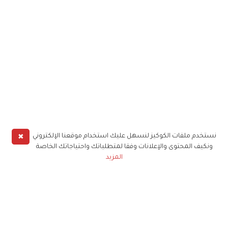
✖
نستخدم ملفات الكوكيز لنسهل عليك استخدام موقعنا الإلكتروني
ونكيف المحتوى والإعلانات وفقا لمتطلباتك واحتياجاتك الخاصة
المزيد
حملوا تطبيق
زهرة الخليج