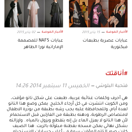
#أخبار الموضة
#أخبار الموضة
15 يناير 2015
02 يناير 2015
عبايات عصرية بطبعات
عبايات NAFS للمصممة
فيكتورية
الإماراتية نورا الطاهر
#أناقتك
فتحية البلوشي
الخميس 11 سبتمبر 2014 14:26
هي أحرف وكلمات غنائية عربية، طبعت على شكل تاتو مؤقت،
ومن الكويت انتشرت في كل أرجاء الخليج. يمكن وضع هذا التاتو
لعدة أيام، وللمحافظة عليه يجب رشه بطبقة من بودرة الاطفال
لامتصاص الرطوبة، ودهنه بطبقة من الفازلين قبل الاستحمام
لأن هذا التاتو لا يعزل الماء بل إنه يتقطع ويزول بالمياه.. ولإزالته
بشكل نهائي يمكن مسحه بقطنة مبلولة بالزيت. هذا الصيف
كانت صور التاتو المؤقت سمة في أغلب حسابات الانستجرام