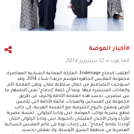
#أخبار الموضة
لاما عزت
12 سبتمبر 2014
أطلقت إندماج Endemage، الماركة العمانية الشبابية المعاصرة،
مجموعة الملابس الجاهزة لموسم خريف/ شتاء 2014، وقد
استوحيت التصاميم من جمال سلطنة عمان، وطن العلامة الأم،
والعادات المنتشرة فيها. وبما أن كلمة "إندماج" تعني الانصهار ما
بين عنصرين، تجسد هذه العلامة الأناقة والترف عن طريق
مجموعة من الفساتين والعبايات فائقة الأناقة التي تلامس
الأرض وتمتزج بالروح الشرقية مع اللمسة الغربية، إلى جانب
قطع عصرية تواكب الموضة. لبنى وناديا الزكواني.. لمسة عصرية
للأزياء وتركز الأختان المليئتان بالحيوية، لبنى وناديا الزكواني اللتان
أوجدتا علامة "إندماج"، على إحداث ثورة في عالم الملابس النسائية
العصرية في منطقة الشرق الأوسط، ولا تغفلان تجسيد