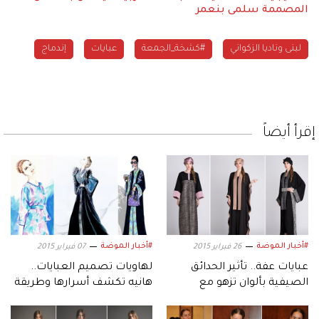
المصممة سلمى بنعمر
لبنى وناديا الزكواني
#كشخة_الجمعة
عبايات
إندماج
إقرأ أيضاً
#أخبار الموضة
#أخبار الموضة
26 فبراير 2015
07 فبراير 2015
عبايات عفة.. تأثير الحدائق
لهاويات تصميم العبايات..
الصيفية بألوان تزهو مع
هانيه تكشف أسرارها وطريقة
الأسود
عملها