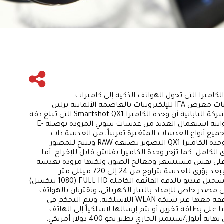
ميرا التي تحول الهواتف الذكية إلى كاميرات
متغيرة العدسات، وذلك خلال مشاركها في فعاليات معرض IFA للإلكترونيات بالعاصمة الألمانية برلين
الممتد حتى 10 أيلول/سبتمبر الجاري. وأوضحت الشركة اليابانية أن وحدة الكاميرا Smartshot QX1 التي تبلغ دقة
وضوحها 1ر20 ميغابيكسل تتيح عبر وصلة أسطوانية استعمال العديد من عدسات سوني المزودة بوصلة E-
يل جميع أنواع العدسات المتغيرة تقريباً، من العدسة ذات
الزاوية الواسعة إلى العدسة التلسكوبية. وتدعم وحدة الكاميرا QX1 التصوير بصيغة RAW وتتيح للمصور
الكامل. كما تزخر وحدة الكاميرا بفلاش قابل للإخراج. أما
لثانية Smartshot QX30 فتشتمل على نفس مستشعر ومعالج الصور، ولكنها مزودة بعدسة
تكبير ثابتة بزووم 30×. وتتيح هذه الوحدة التصوير ببعد بؤري للعدسة يتراوح من 24 إلى 720 ميللي متر
(مكافىء الصورة الصغيرة). وتتيح هذه الكاميرا تسجيل فيديو بالدقة الفائقة الكاملة FULL HD (1080 بيكسل)
ن على مصدر خاص للإمداد بالتيار الكهربائي، وتقترنان بالهواتف
الذكية المزودة بنظام "آي أو إس" أو أندرويد المتوافقة معها عبر شبكة WLAN اللاسلكية. ويتم التحكم في
ا على بطاقة تخزين أو يتم إرسالها لاسلكياً إلى الهاتف
ول/سبتمبر الجاري نظير نحو 400 دولار أمريكي.