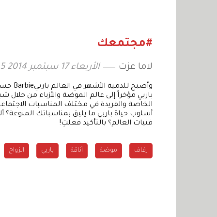
للموروث الثقافي
الدراسي
الإماراتي
#مجتمعك
لاما عزت
الأربعاء 17 سبتمبر 2014 14:45
وأصبح ل
الخاصة والفريدة في مختلف المناسبات الاجتماع
أسلوب حياة باربي ما يليق بمناسباتك المنوعة؟ ألم
فتيات العالم؟ بالتأكيد فعلتِ!
زفاف
موضة
أناقة
باربي
الزواج