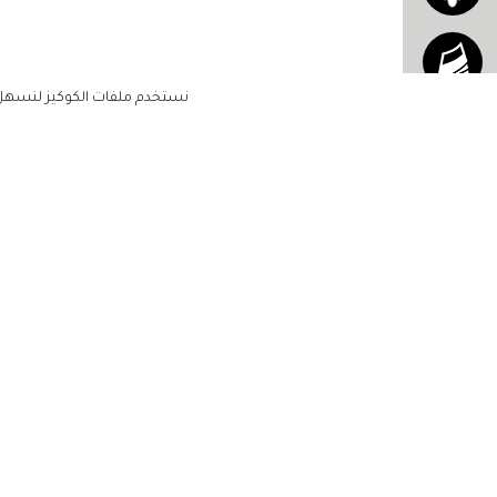
نستخدم ملفات الكوكيز لنسهل ع
الاشتراك للحصول على ملخ
أسبوعي على بريدك الإلكتروني
الرئيسية
مشاهير
أناقتك
لن تتم مشاركة بياناتكم الشخصية مع أ
جمالك
طرف ثالث
مجتمعك
حياتك
منزلك