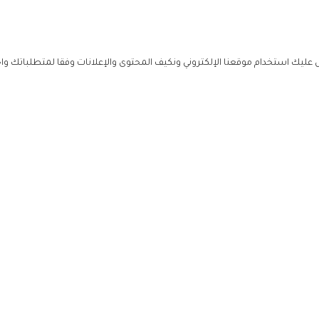
ليك استخدام موقعنا الإلكتروني ونكيف المحتوى والإعلانات وفقا لمتطلباتك وا
حملوا ت
ص
زهرة ال
ي