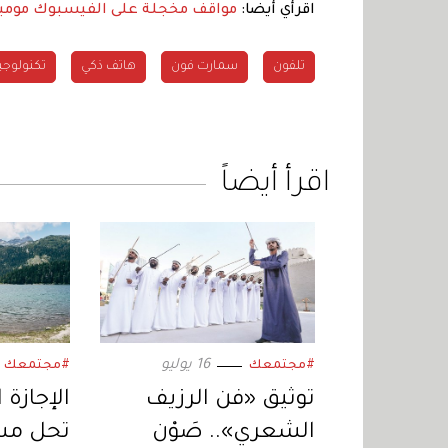
اقرأي أيضا:
مواقف مخجلة على الفيسبوك
مومب
تلفون
سمارت فون
هاتف ذكي
تكنولوجي
اقرأ أيضاً
16 يوليو
#مجتمعك
#مجتمعك
توثيق «فن الرزيف
الإجازة
الشعري».. صَوْن
تحل مش