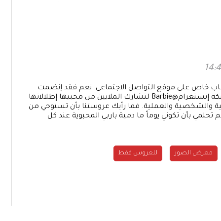
ة؟
الإنسان.. إليكم أبرزها!
لدمية الأشهر في العالم باربيBarbie حساب خاص على موقع التواصل الاجتماعي. نعم فقد إنضمت
باربي مؤخراً إلى عالم الموضة والأزياء من خلال شبكة إنستغرام@Barbie لتشارك الملايين من محبيها إطلالاتها
ية والشخصية والعملية. فما رأيك عروستنا بأن تستوحي من
 تحلمي بأن تكوني يوماً ما دمية باربي المحبوية عند كل
معرض الصور
للعروس فقط