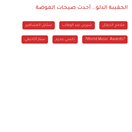
الحقيبة الدلو.. أحدث صيحات الموضة
ملامح الجمال
شيرين عبد الوهاب
ستايل المشاهير
‏?World Music Awards?
نانسي عجرم
ستار أكاديمي