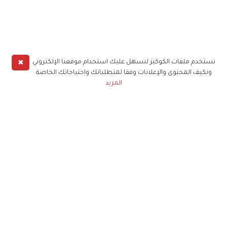
✖
نستخدم ملفات الكوكيز لنسهل عليك استخدام موقعنا الإلكتروني
ونكيف المحتوى والإعلانات وفقا لمتطلباتك واحتياجاتك الخاصة
المزيد
حملوا تطبيق
زهرة الخليج