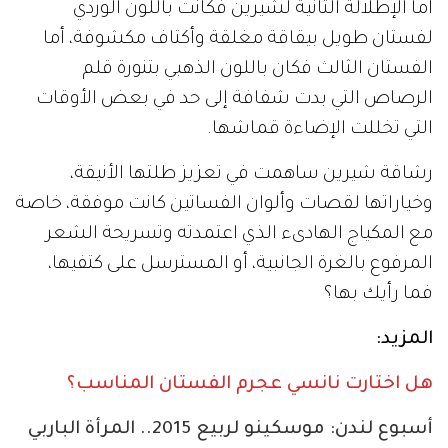
أما الإطلالة الثانية لشيرين فكانت باللون الوردي
لفستان طويل بيقاقة مغلقة وأكتاف مكشوفة، أما
الفستان الثالث فكان باللون الذهبي بتنورة قلم
الرصاص التي بدت شفافة إلى حد في بعض الأوقات
التي تخللت الإضاءة قماشها.
رشاقة شيرين ساهمت في تعزيز طلتها الأنيقة،
وخياراتها لقصات وألوان الفساتين كانت موفقة، خاصة
مع المكياج الهادىء الذي اعتمدته وتسريحة الشعر
المرفوع بالغرة الجانبية، أو المسترسل على كتفيها،
فما رأيك بها؟
المزيد:
هل اختارت نانسي عجرم الفستان المناسب؟
أسبوع لندن: موسكينو لربيع 2015.. المرأة الباربي