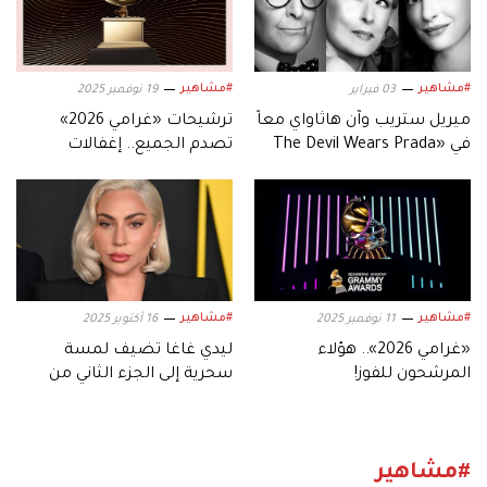
#مشاهير
#مشاهير
03 فبراير
19 نوفمبر 2025
ميريل ستريب وآن هاثاواي معاً
ترشيحات «غرامي 2026»
في «The Devil Wears Prada
تصدم الجميع.. إغفالات
2»
ومفاجآت غير متوقعة
#مشاهير
#مشاهير
11 نوفمبر 2025
16 أكتوبر 2025
«غرامي 2026».. هؤلاء
ليدي غاغا تضيف لمسة
المرشحون للفوز!
سحرية إلى الجزء الثاني من
فيلم «The Devil Wears
Prada»
#مشاهير