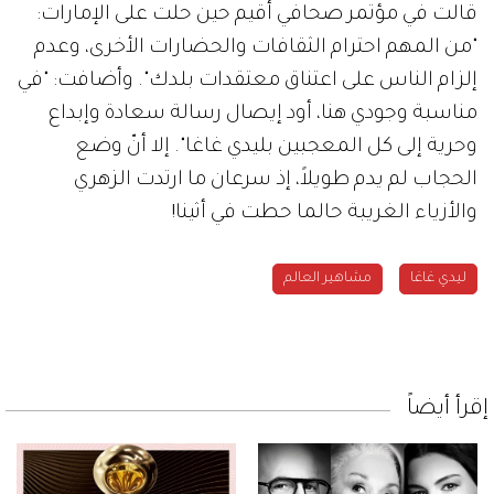
قالت في مؤتمر صحافي أقيم حين حلت على الإمارات:
"من المهم احترام الثقافات والحضارات الأخرى، وعدم
إلزام الناس على اعتناق معتقدات بلدك". وأضافت: "في
مناسبة وجودي هنا، أود إيصال رسالة سعادة وإبداع
وحرية إلى كل المعجبين بليدي غاغا". إلا أنّ وضع
الحجاب لم يدم طويلاً، إذ سرعان ما ارتدت الزهري
والأزياء الغريبة حالما حطت في أثينا!
ليدي غاغا
مشاهير العالم
إقرأ أيضاً