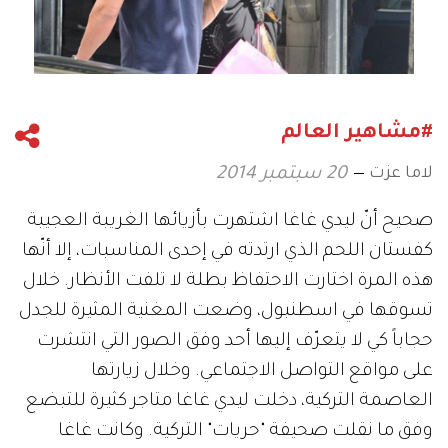
#مشاهير العالم
لاما عزت
20 سبتمبر 2014
صحيح أنّ ليدي غاغا اشتهرت بأزيائها الغريبة العجيبة
كفستان اللحم الذي ارتدته في إحدى المناسبات، إلا أنّها
هذه المرة اختارت الاحتفاظ بطلة لا تلفت الأنظار. خلال
تسوقها في اسطنبول، وضعت المغنية المثيرة للجدل
حجاباً كي لا يتعرّف إليها أحد وفق الصور التي انتشرت
على مواقع التواصل الاجتماعي. وخلال زيارتها
العاصمة التركية، دخلت ليدي غاغا متاجر كثيرة للتبضع
وفق ما نقلت صحيفة "حريات" التركية. وكانت غاغا