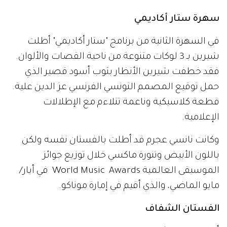
سهرة ستار أكاديمي
في السهرة الثانية من برنامج "ستار أكاديمي" أطلت
شيرين بـ 3 لوكات متنوعة من ناحية القصات والألوان.
فقد خطفت شيرين الأنظار بثوب أسود قصير الذي
حمل توقيع المصمم التونسي الفرنسي عز الدين علية.
قطعة كلاسيكية وناعمة تتلاءم مع الإطلالات
الإعلامية.
وكانت نانسي عجرم قد أطلت بالفستان نفسه ولكن
باللون الأبيض وتنورة ماكسي خلال توزيع جوائز
الموسيقى العالمية World Music Awards في أيار/
مايو الماضي، والذي أقيم في إمارة موناكو.
الفستان الشفاف