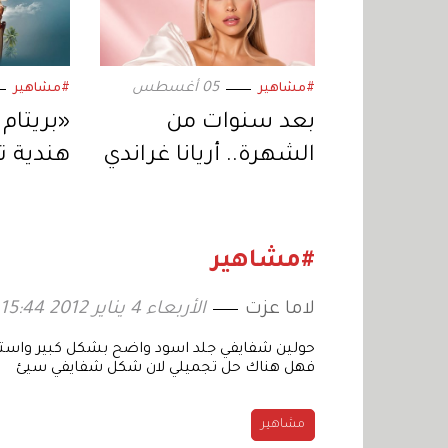
05 أغسطس
#مشاهير
#مشاهير
بعد سنوات من
«بريتام 
الشهرة.. أريانا غراندي
هندية 
تبتعد عن الحياة
الجمهور
العامة وتكشف
بلاي»
السبب
#مشاهير
لاما عزت
الأربعاء 4 يناير 2012 15:44
فهل هناك حل تجميلي لان شكل شفايفي سيئ
مشاهير