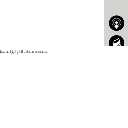
نستخدم ملفات الكوكيز لنسهل ع
الاشتراك للحصول على ملخ
أسبوعي على بريدك الإلكتروني
الرئيسية
مشاهير
أناقتك
لن تتم مشاركة بياناتكم الشخصية مع أ
جمالك
طرف ثالث