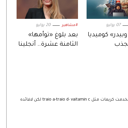
07 يوليو
20 يوليو
#مشاهير
وبيدر» كوميديا
بعد بلوغ «توأمها»
تجذب
الثامنة عشرة.. أنجلينا
.. عبر «ستارز
جولي تستعد لمرحلة
جديدة في حياتها
حولين شفايفي جلد اسود واضح بشكل كبير واستخدمت كريمات مثل traio a-traio d- vaitamin c لكن لافائده