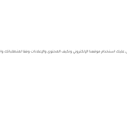
ليك استخدام موقعنا الإلكتروني ونكيف المحتوى والإعلانات وفقا لمتطلباتك وا
حملوا ت
ص
زهرة ال
ي