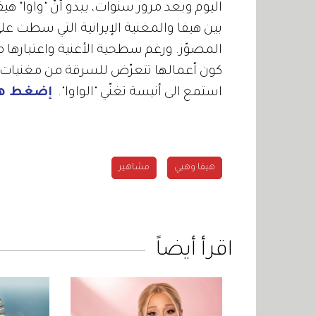
اليوم وبعد مرور سنوات، يبدو أنّ "واوا" ه
بين هيفا والمغنية الإيرانية التي سطت ع
المصوّر. ورغم سطحية الأغنية واعتبارها من
كون أعمالها تتعرّض للسرقة من مغنيات غ
استمع الى أنيسة تغنّي "الواوا".
إضغط هن
هيفا وهبي
مشاهير
اقرأ أيضاً