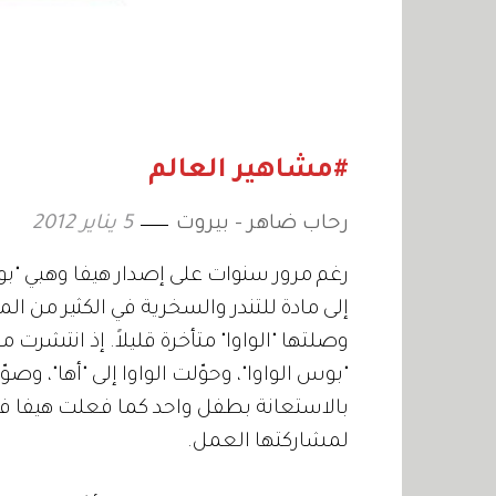
#مشاهير العالم
رحاب ضاهر - بيروت
5 يناير 2012
رغم مرور سنوات على إصدار هيفا وهبي "بوس 
إلى مادة للتندر والسخرية في الكثير من الم
وصلتها "الواوا" متأخرة قليلاً. إذ انتشرت من
"بوس الواوا"، وحوّلت الواوا إلى "أها"، وص
بالاستعانة بطفل واحد كما فعلت هيفا ف
لمشاركتها العمل.