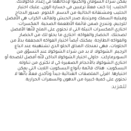
يمكن شراء الشوفان والكينوا لإدخالهما في إعداد مأكولاتك.
الحليب: إذا كنت فعلاً ترغبين في خسارة الوزن، عليك اختيار
الحليب ومشتقاته الخالية من الدسم. اللحوم: صدور الدجاج
وفيليه السمك ومرتديلا صدر الحبش ولفائف الكراب هي الأفضل
للرجيم، وتندرج ضمن قائمة الأطعمة الصحية. المكسرات:
اختاري المكسرات النيئة التي لا تحتوي على الملح لأنّها الأفضل
لصحتك. الخضار والفواكه: اختاري ما يحلو لك من الخضار
والفواكه الطازجة. يمكنك أيضاً اختيار الفواكه المجففة بدلاً من
الحلويات، فهي تمنحك المذاق الحلو الذي تشتهينه عند اتباع
الرجيم. الشوكولا: لا بد من شراء الشوكولا عند التسوّق من
السوبرماركت. حاولي اختيار الشوكولا الداكن لأنّه أفضل للصحة أو
اختاري الشوكولا بالأحجام الصغيرة كي لا تكثري من تناوله.
البسكويت: هناك قائمة بأنواع البسكويت اللايت التي يمكن
اختيارها. اقرئي الملصقات الغذائية جيداً وتأكدي فعلاً بأنّها لا
تحتوي على كمية كبيرة من الدهون والسعرات الحرارية.
للمزيد: