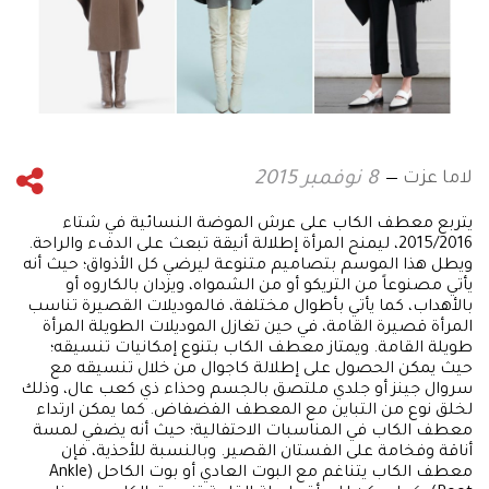
لاما عزت
8 نوفمبر 2015
يتربع معطف الكاب على عرش الموضة النسائية في شتاء
2015/2016، ليمنح المرأة إطلالة أنيقة تبعث على الدفء والراحة.
ويطل هذا الموسم بتصاميم متنوعة ليرضي كل الأذواق؛ حيث أنه
يأتي مصنوعاً من التريكو أو من الشمواه، ويزدان بالكاروه أو
بالأهداب، كما يأتي بأطوال مختلفة، فالموديلات القصيرة تناسب
المرأة قصيرة القامة، في حين تغازل الموديلات الطويلة المرأة
طويلة القامة. ويمتاز معطف الكاب بتنوع إمكانيات تنسيقه؛
حيث يمكن الحصول على إطلالة كاجوال من خلال تنسيقه مع
سروال جينز أو جلدي ملتصق بالجسم وحذاء ذي كعب عال، وذلك
لخلق نوع من التباين مع المعطف الفضفاض. كما يمكن ارتداء
معطف الكاب في المناسبات الاحتفالية؛ حيث أنه يضفي لمسة
أناقة وفخامة على الفستان القصير. وبالنسبة للأحذية، فإن
معطف الكاب يتناغم مع البوت العادي أو بوت الكاحل (Ankle