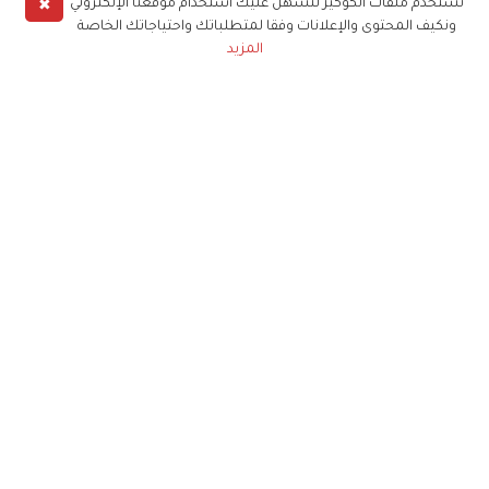
✖
نستخدم ملفات الكوكيز لنسهل عليك استخدام موقعنا الإلكتروني
ونكيف المحتوى والإعلانات وفقا لمتطلباتك واحتياجاتك الخاصة
المزيد
حملوا تطبيق
زهرة الخليج
الاشتراك للحصول على ملخص أسبوعي على بريدك
الإلكتروني