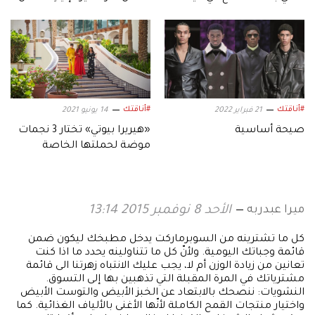
الأضحى
الأفكار
#أناقتك
#أناقتك
21 فبراير 2022
14 يونيو 2021
صيحة أساسية
«هيريرا بيوتي» تختار 3 نجمات
موضة لحملتها الخاصة
بالمنطقة
ميرا عبدربه
الأحد 8 نوفمبر 2015 13:14
كل ما تشترينه من السوبرماركت يدخل مطبخك ليكون ضمن
قائمة وجباتك اليومية. ولأنّ كل ما تتناولينه يحدد ما اذا كنت
تعانين من زيادة الوزن أم لا، يجب عليك الانتباه زهرتنا الى قائمة
مشترياتك في المرة المقبلة التي تذهبين بها إلى التسوق.
النشويات: ننصحك بالابتعاد عن الخبز الأبيض والتوست الأبيض
واختيار منتجات القمح الكاملة لأنّها الأغنى بالألياف الغذائية. كما