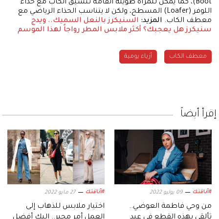
Boot)، كما يمكن للمرأة طويلة القامة تنسيق الكاب مع حذاء
اللوفر (Loafer) المسطح، ولكن لا يتناسب الحذاء الرياضي مع
معطف الكاب.
المزيد:
السنيكرز بالنعل السميك.. ويدج
سنيكرز هل يعجبك؟
أكثر ملابس المطر رواجاً لهذا الموسم
معطف الكاب
أزياء يومية
إقرأ أيضاً
#أناقتك
#أناقتك
09 يوليو 2022
27 مايو 2022
من وحي فاطمة العوضي..
اختيار ملابس للذهاب إلى
تألقي بهذه القطع في عيد
العمل أمر محير.. إليكِ أفضل