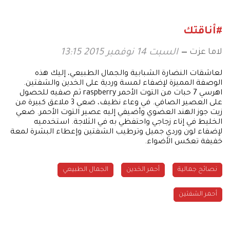
#أناقتك
لاما عزت
السبت 14 نوفمبر 2015 13:15
لعاشقات النضارة الشبابية والجمال الطبيعي، إليك هذه
الوصفة المميزة لإضفاء لمسة وردية على الخدين والشفتين.
اهرسي 7 حبات من التوت الأحمر raspberry ثم صفيه للحصول
على العصير الصافي. في وعاء نظيف، ضعي 3 ملاعق كبيرة من
زيت جوز الهند العضوي وأضيفي إليه عصير التوت الأحمر. ضعي
الخليط في إناء زجاجي واحتفظي به في الثلاجة. استخدميه
لإضفاء لون وردي جميل وترطيب الشفتين وإعطاء البشرة لمعة
خفيفة تعكس الأضواء.
نصائح جمالية
أحمر الخدين
الجمال الطبيعي
أحمر الشفتين