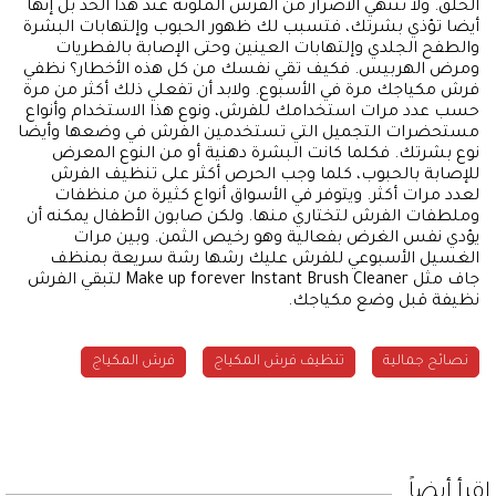
الحلق. ولا تنتهي الأضرار من الفرش الملوثة عند هذا الحد بل إنها
أيضا تؤذي بشرتك، فتسبب لك ظهور الحبوب وإلتهابات البشرة
والطفح الجلدي وإلتهابات العينين وحتى الإصابة بالفطريات
ومرض الهربيس. فكيف تقي نفسك من كل هذه الأخطار؟ نظفي
فرش مكياجك مرة في الأسبوع. ولابد أن تفعلي ذلك أكثر من مرة
حسب عدد مرات استخدامك للفرش، ونوع هذا الاستخدام وأنواع
مستحضرات التجميل التي تستخدمين الفرش في وضعها وأيضا
نوع بشرتك. فكلما كانت البشرة دهنية أو من النوع المعرض
للإصابة بالحبوب، كلما وجب الحرص أكثر على تنظيف الفرش
لعدد مرات أكثر. ويتوفر في الأسواق أنواع كثيرة من منظفات
وملطفات الفرش لتختاري منها. ولكن صابون الأطفال يمكنه أن
يؤدي نفس الغرض بفعالية وهو رخيص الثمن. وبين مرات
الغسيل الأسبوعي للفرش عليك رشها رشة سريعة بمنظف
جاف مثل Make up forever Instant Brush Cleaner لتبقي الفرش
نظيفة قبل وضع مكياجك.
نصائح جمالية
تنظيف فرش المكياج
فرش المكياج
إقرأ أيضاً