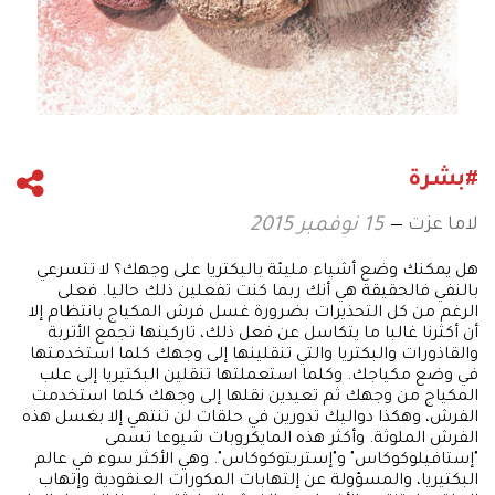
#بشرة
لاما عزت
15 نوفمبر 2015
هل يمكنك وضع أشياء مليئة بالبكتريا على وجهك؟ لا تتسرعي
بالنفي فالحقيقة هي أنك ربما كنت تفعلين ذلك حاليا. فعلى
الرغم من كل التحذيرات بضرورة غسل فرش المكياج بانتظام إلا
أن أكثرنا غالبا ما يتكاسل عن فعل ذلك، تاركينها تجمع الأتربة
والقاذورات والبكتريا والتي تنقلينها إلى وجهك كلما استخدمتها
في وضع مكياجك. وكلما استعملتها تنقلين البكتيريا إلى علب
المكياج من وجهك ثم تعيدين نقلها إلى وجهك كلما استخدمت
الفرش، وهكذا دواليك تدورين في حلقات لن تنتهي إلا بغسل هذه
الفرش الملوثة. وأكثر هذه المايكروبات شيوعا تسمى
"إستافيلوكوكاس" و"إستربتوكوكاس". وهي الأكثر سوء في عالم
البكتيريا، والمسؤولة عن إلتهابات المكورات العنقودية وإتهاب