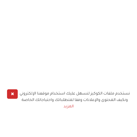
✖
نستخدم ملفات الكوكيز لنسهل عليك استخدام موقعنا الإلكتروني
ونكيف المحتوى والإعلانات وفقا لمتطلباتك واحتياجاتك الخاصة
المزيد