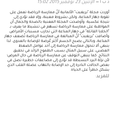
د ب أ
الإثنين 23 نوفمبر 2015 15:02
أوردت مجلة "بريغيت" الألمانية أنّ ممارسة الرياضة تعمل على
تقوية جهاز المناعة، ولكن بشروط معينة، وإلا فقد تؤدي إلى
نتيجة عكسية. وأوضحت المجلة المعنية بالصحة والجمال أن
المواظبة على ممارسة الرياضة تسهم في تنشيط ما يعرف بـ
"الخلايا القاتلة" في جهاز المناعة التي تحارب مسببات الأمراض.
وأضافت "بريغيت" أنّ المبالغة في ممارسة الرياضة تُضعف جهاز
المناعة، وبالتالي يصبح الجسم أكثر عُرضة للإصابة بالعدوى. لذا
ينبغي ألا تتحول ممارسة الرياضة إلى أحد عوامل الضغط
العصبي، على سبيل المثال بسبب الطموح الزائد في تحقيق
النتائج. كما ينبغي التوقف عن ممارسة الرياضة في حال المرض؛
لأن نزلة البرد البسيطة قد تؤدي إلى مضاعفات خطيرة تصل في
بعض الحالات النادرة إلى حد الإصابة بالتهاب عضلة القلب الذي
يشكل خطراً على الحياة.
للمزيد: