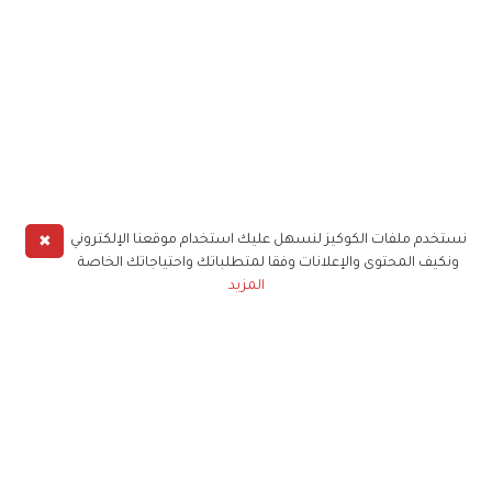
✖
نستخدم ملفات الكوكيز لنسهل عليك استخدام موقعنا الإلكتروني
ونكيف المحتوى والإعلانات وفقا لمتطلباتك واحتياجاتك الخاصة
المزيد
حملوا تطبيق
زهرة الخليج