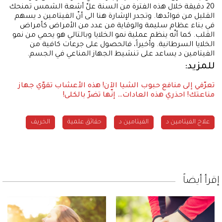
20 دقيقة خلال هذه الفترة من السنة علّ أشعة الشمس تمنحك
القليل من فوائدها. وتجدر الإشارة هنا الى أنّ الفيتامين د يسهم
في بناء عظام سليمة والوقاية من عدد من الأمراض كأمراض
القلب. كما أنّه ينظم عملية نمو الخلايا وبالتالي هو يحمي من نمو
الخلايا السرطانية. وأخيراً، فالحصول على جرعات كافية من
الفيتامين د يساعد على تنشيط الجهاز المناعي في الجسم.
للمزيد:
تعرّفي إلى منافع حبوب الشيا الآن!
هذه الأعشاب تقوّي جهاز
مناعتك!
احذري هذه العادات… إنّها تضرّ بالكلى!
علاج الفيتامين د
الفيتامين د
حقائق علمية
الخريف
إقرأ أيضاً