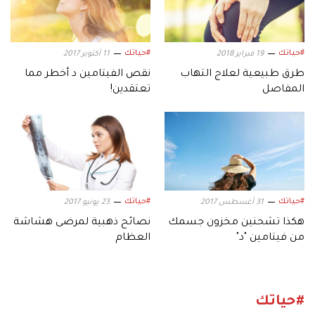
#حياتك
#حياتك
19 فبراير 2018
11 أكتوبر 2017
طرق طبيعية لعلاج التهاب
نقص الفيتامين د أخطر مما
المفاصل
تعتقدين!
#حياتك
#حياتك
31 أغسطس 2017
23 يونيو 2017
هكذا تشحنين مخزون جسمك
نصائح ذهبية لمرضى هشاشة
من فيتامين "د"
العظام
#حياتك