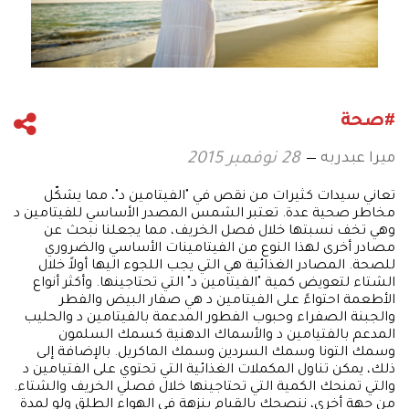
#صحة
ميرا عبدربه
28 نوفمبر 2015
تعاني سيدات كثيرات من نقص في "الفيتامين د"، مما يشكّل
مخاطر صحية عدة. تعتبر الشمس المصدر الأساسي للفيتامين د
وهي تخف نسبتها خلال فصل الخريف، مما يجعلنا نبحث عن
مصادر أخرى لهذا النوع من الفيتامينات الأساسي والضروري
للصحة. المصادر الغذائية هي التي يجب اللجوء اليها أولاً خلال
الشتاء لتعويض كمية "الفيتامين د" التي تحتاجينها. وأكثر أنواع
الأطعمة احتواءً على الفيتامين د هي صفار البيض والفطر
والجبنة الصفراء وحبوب الفطور المدعمة بالفيتامين د والحليب
المدعم بالفتيامين د والأسماك الدهنية كسمك السلمون
وسمك التونا وسمك السردين وسمك الماكريل. بالإضافة إلى
ذلك، يمكن تناول المكملات الغذائية التي تحتوي على الفتيامين د
والتي تمنحك الكمية التي تحتاجينها خلال فصلي الخريف والشتاء.
من جهة أخرى، ننصحك بالقيام بنزهة في الهواء الطلق ولو لمدة