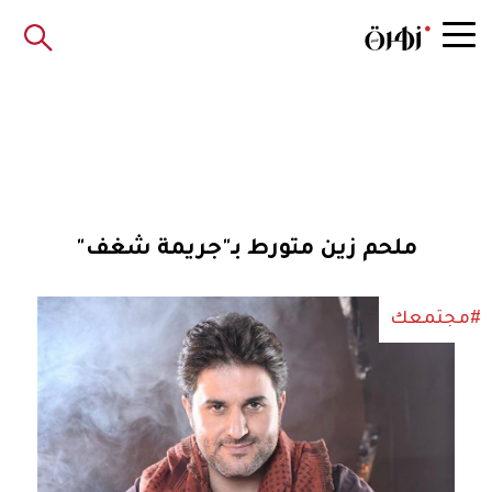
ملحم زين متورط بـ"جريمة شغف"
#مجتمعك