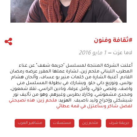
#ثقافة وفنون
لاما عزت
1 مايو 2016
أعلنت الشركة المنتجة لمسلسل "جريمة شغف" عن غناء
المطرب اللبناني ملحم زين، لشارة عملها المقرر عرضه رمضان
القادم. أغنية الشارة من كلمات منير بو عساف، وألحان هشام
بولس، وتوزيع داني حلو. ويشارك في بطولة المسلسل منى
واصف، وقصي خولي، وأمل عرفة، ونادين الراسي، تقلا شمعون،
ومجدي مشموشي، وكارلا بطرس وغيرهم، وهو من تأليف نور
شيشكلي وإخراج وليد ناصيف.
المزيد:
ملحم زين: هذه نصيحتي
لفضل شاكر وسأعتزل في قمة عطائي
جريمة شرف
ملحم زين
مسلسلات
مشاهير العرب