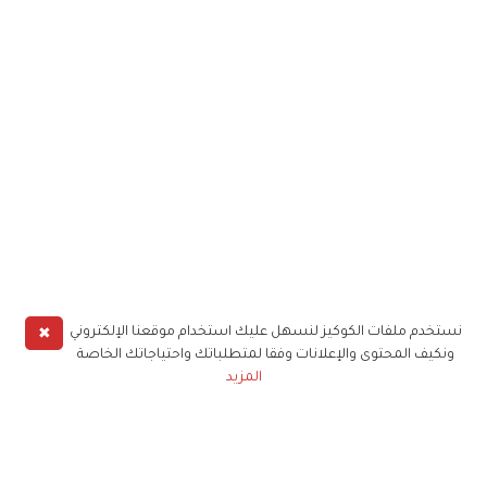
✖
نستخدم ملفات الكوكيز لنسهل عليك استخدام موقعنا الإلكتروني
ونكيف المحتوى والإعلانات وفقا لمتطلباتك واحتياجاتك الخاصة
المزيد