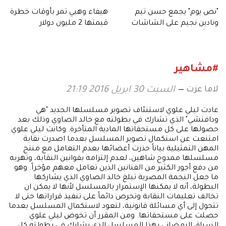
"نص يوم" يجمع حسن تيم
هيفاء وهبي تمر بأوقات خطرة
ونادين نجيم على الشاشات
قيمتها 2 مليون دولار
قريباً
#مشاهير
لاما عزت
السبت 30 ابريل 2016 21:19
عادت ليلي علوي لاستنئاف تصوير مسلسلها الجديد "هي
ودافنشي" الذي تشارك في بطولته مع خالد الصاوي وذلك بعد
حصولها على كل مستحقاتها المادية المتأخرة. وكانت ليلي علوي
امتنعت عن استكمال تصوير المسلسل بعدما اصدرت نقابة
المهن التمثيلية بياناً حذرت أعضائها بعدم التعامل مع منتج
مسلسلها ممدوح شاهين، لعدم إلتزامه بقوانين النقابة، وتهربه
من دفع أجور الكثير من الفنانين الذين تعامل معهم مؤخراً. وهو
ما جعل النجمة المصرية تبلغ خالد الصاوي الذي يشاركها
البطولة، أنه لا يمكنها الإستمرار بالمسلسل لأنها لا يمكن ان
تخالف تعليمات النقابة وتحرص دائماً على تنفيذ قراراتها حتى لا
تتحول إلى أي مسائلة قانونية، لتعود لاستكمال المسلسل بعدما
حصلت على مستحقاتها. ومن المقرر أن تخوض ليلي علوي
السباق الرمضاني بهذا المسلسل الذي يشارك في بطولته كل