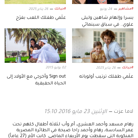
#مشاهير
#حياتك
24 يونيو
26 يناير 2025
يسرا وإلهام شاهين وليلى
علّمي طفلك اللعب بفرَح
علوي.. في سباق سينمائي
مرتقب
#حياتك
02 يوليو 2015
26 يناير 2025
علّمي طفلك ترتيب أولوياته
Sign out وأخرجي مع الأولاد إلى
الحياة الحقيقية
لاما عزت
الإثنين 23 مايو 2016 15:10
رهام مسعد وأحمد العشري، أم وأب لثلاثة أطفال كلهم تحت
عمر السادسة، رهام وأحمد راحا ضيحة في الطائرة المصرية
المنكوبة التي سقطت يوم الأربعاء الماضي. كانت الأم (27 عاماً)