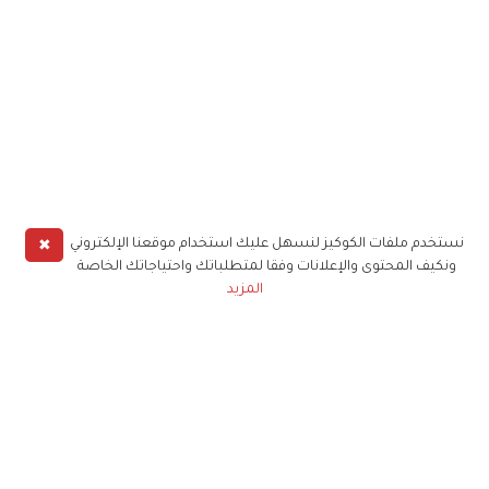
✖
نستخدم ملفات الكوكيز لنسهل عليك استخدام موقعنا الإلكتروني
ونكيف المحتوى والإعلانات وفقا لمتطلباتك واحتياجاتك الخاصة
المزيد
حملوا تطبيق
زهرة الخليج