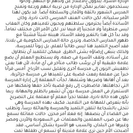
الإدارة الأسرة، يبدؤون بالاعتذار عن ولدهم أو ابنتهم، وكانوا
يستخدمون تعابير تمكّن الإدارة من تربية ابنهم وردعه وتمنح
المدرس الشعور بالثقة والأمان والسلطة أيضاً. قد يكون لهذا
الأمر سلبياته، لكن حالات العنف المدرسي كانت نادرة، وكان
الأساتذة أيضاً يحترمون سلطتهم ويحبون تلاميذهم وكان العقاب
ليس متطرفاً ولا متجنياً إلا فيما ندر. لكن الأمر الآن مختلف تماماً،
وقد بدأ كل هذا بالتغير وفقد الأستاذ هيبته شيئاً فشيئاً مع
ظهور المدارس الخاصة، وتردي حالة المدارس الحكومية في بلادنا،
فقد أصبح التلميذ هنا ليس طالباً للعلم، بل زبوناً للمدرسة،
ولذلك ينبغي إرضاؤه بشتى الطرق. فيمكن للتلميذ أن يتطاول
على أستاذه، وتقف الأسرة في صفه، ولا يستطيع المعلم أن يضع
علامة حقيقية أو أن يرسّب طالب متأخر في أي مادة، لأن هذا يعني
تطفيش الزبون إلى مدرسة أخرى وتقليل نسب الأرباح. أمس قرأنا
خبراً عن معلمة رفعت قضية على تلميذها في مدرسة جزائرية،
بعد أن أهانها وضربها وشتمها، لجأت المعلمة إلى إدارة المدرسة
التي تجاهلتها، فاضطرت إلى رفع قضية تأخذ حقها وتمكنها من
الاستمرار في العمل مدرسة دون أن تشعر بالظلم والمهانة. ربما
تكون هذه حالة نادرة، فقلما تجرأ معلم أو معلمة على التصريح
بأنه يتعرض للمهانة من التلاميذ، فكيف بهذه المدرسة وهي
تتحلى بالشجاعة لتلقن التلميذ والمدرسة والعائلة درساً، وتطلب
من القضاء أن ينصفها. إنه فعلا أمر محزن. حالات مماثلة نسمع
بها عن ضرب المعلمين والمعلمات في السعودية والأردن ومصر
وغيرها من البلدان، والسبب هو الأسرة بشكل أساسي، فقد
أصبحت الأم حين ترى علامة متدينة أو تسمع ان طفلها تمت