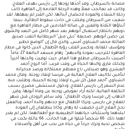
مصابة بالسرطان، وقد أخذها زوجها إلى باريس بهدف العلاج،
وكانت قد تعالجت فعلاً وهذه الرحلة القادمة إلى القاهرة كانت
رحلة الشفاء والعودة لاحتضان أبنائها، لكن القدر لم يمهلها، لقد
شفيت من السرطان وقتلت في حادث سقوط الطائرة، بينما
أبناؤها الثلاثة واقفين في صالة القادمين في مطار القاهرة مع
ذويهم بانتظار استقبال أبويهم بعد شهر كامل من البعد والشوق
عن حضن أبويهم. صحيفة "ديلي ميل" البريطانية التقت صديق
العائلة محمد الشناوي أمس، والذي قال إن "الوضع خطير
ومؤسف للغاية، وتكسر القلب رؤية الأطفال، الذين كانوا في مطار
القاهرة للترحيب بعودة والديهم". رهام مسعد البالغة 27 عاماً
أصيبت بالسرطان مطلع هذا العام، حيث توفيت والدتها أخيراً
وكذلك فارق والدها الحياة في وقت قريب. أما الزوج أحمد
العشري وهو صيدلاني باع معظم ممتلكاته ورصد مدخراته
لتأمين تكاليف العلاج العالية في فرنسا لإنقاذ زوجته. وقال محمد
الشناوي "أحمد فعل كل شيء لإنقاذ زوجته الحبيبة، وطلبت منه
عدم السفر إلى باريس للعلاج، ودخول مستشفى مصري بسبب
التكلفة العالية، لكنه أراد تعويض زوجته عن وفاة أبويها، وقرر
الذهاب إلى فرنسا وترك الأطفال". وقد سافر الزوجان قبل شهر
للعلاج في باريس، وتركا الأطفال مع جدتهم والدة أحمد، وبالفعل
نجح العلاج الذي خضعت له رهام، وكانا يتطلعان إلى العودة
لبلدهما واستئناف حياتهما الطبيعية مع أطفالهما، لكن لم يقدر
لهما ذلك. 66 شخصاً قتلوا في هذا الحادث، 66 عائلة نكبت في
شخص تحبه وترك جرحاً في حياة من يحب من أهل وأصدقاء