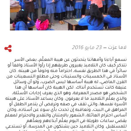
لاما عزت
23 مايو 2016
نسمع آباءنا وأمهاتنا يتحدثون عن هيبة المعلّم، بعض الأسر
تتذكر كيف كان التلاميذ يغيرون طريقهم إذا رأوا الأستاذ واقفاً أو
سائراً في هذا الطريق نفسه، احتراماً منه وخوفاً من هيبته. كان
الأستاذ في الخمسينات والستينات وحتى مطلع التسعينات من
القرن الماضي، له هيبة أساسها ليس الضرب، ولو أن وسائل
عنيفة كانت تستخدم آنذاك. لكن الهيبة كان أساسها أن هذا
الشخص هو مصدر المعرفة، وهو الذي يعرف إجابات الأسئلة،
والذي يعلّم التلاميذ ما لا يعرفون. وكان يساعد الأستاذ على هيبته
الأسرة نفسها، والتي تقف في صفه وترفض أن يتذمر الطفل أو
المراهق في البيت، وتعاقبه إن تحدث بأي سوء عن أستاذه، وكان
أساس احترام العائلة، الشعور بالامتنان والتقدير والاحترام لمعلم
يقضي ساعات طويلة في اليوم يعلّم أبناءهم ويعدّهم
للمستقبل. وكان التلاميذ حين يشتكون من المدرسة، أو تستدعي