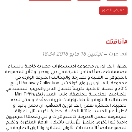
معرض الصور
#أناقتك
لاما عزت
الإثنين 16 مايو 2016 18:34
يطلق رالف لورين مجموعة اكسسوارات حصرية خاصة بالنساء
مصممة خصيصاً لمتاجر الشركة في دبي وقطر. وتتأثر المجموعة
بالمجوهرات الغنية والصارخة والجمالات المترفة الواردة في
مجموعة رالف لورين رنواي كولكشن Runaway Collection لربيع
2015 والحملة الاعلانية تكريماً للجمال النادر والغريب المجسد في
التصاميم الهندسية للمنطقة. وتزين الميني تيفنMini Tiffin ،
حقيبة اليد الانثوية والأنيقة، زخرفات خرزية معقّدة. ويمكن لهذه
الحقيبة، المتميّزة بقفل رالف لورين المذهّب، ان تحمل باليد او
قطرياً عبر الجسد. وتتلألأ الحقيبة بحجارة الكريستال الملوّنة
المرصوفة بنفس الطريقة كالمجوهرات والتي رصّعها الحرفييون
واحدة تلو الأخرى. وتتميز التّزيينات بأشكال الازهار المتكررة. وتضم
المجموعة ايضاً الأحذية ذات الألوان المتناثرة والألوان الصارخة في