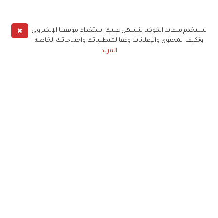
✖
نستخدم ملفات الكوكيز لنسهل عليك استخدام موقعنا الإلكتروني
ونكيف المحتوى والإعلانات وفقا لمتطلباتك واحتياجاتك الخاصة
المزيد
حملوا تطبيق
زهرة الخليج
الاشتراك للحصول على ملخص أسبوعي على بريدك
الإلكتروني