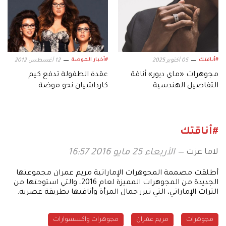
#أناقتك
#أخبار الموضة
05 أكتوبر 2025
12 أغسطس 2012
مجوهرات «ماي ديور» أناقة
عقدة الطفولة تدفع كيم
التفاصيل الهندسية
كارداشيان نحو موضة
النظارات الطبية
#أناقتك
لاما عزت
الأربعاء 25 مايو 2016 16:57
أطلقت مصممة المجوهرات الإماراتية مريم عمران مجموعتها
الجديدة من المجوهرات المميزة لعام 2016، والتي استوحتها من
التراث الإماراتي، التي تبرز جمال المرأة وأناقتها بطريقة عصرية.
مجوهرات
مريم عمران
مجوهرات واكسسوارات