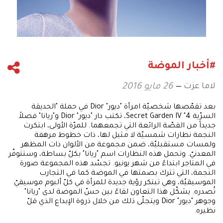
#أخبار الموضة
لاما عزت
26 مايو 2016
بعد تقمّصها شخصيّة امرأة "ديور" Dior في حملة "الحديقة
السرّية 4" Secret Garden IV، تكتب دار "ديور" Dior و"ريانا" فصلاً
جديداً من القصّة الرائعة التي تجمعهما. للمرّة الأولى، ابتكرت
النجمة نظارات شمسيّة لا مثيل لها، ذات خطوط مرهفة
ولمسات مستقبليّة، ضمن مجموعة من الألوان ذات المظهر
المعدنيّ. وتحمل هذه النظارات اسم "ريانا" بكلّ بساطة، وستتوفّر
في المتاجر ابتداءً من شهر يونيو. تجسّد هذه المجموعة صورة
النجمة، التي تترك بصمتها في الموضة كما في التجارب
الموسيقيّة، وهي تبتكر رؤية جديدة للمرأة في كلّ ألبوم موسيقيّ
تُصدره. يشكّل هذا التعاون لقاءً بين حسّ الموضة لدى "ريانا"
وجوهر "ديور" Dior ويتجلّى ذلك من خلال ذروة الإبداع الذي قلّ
نظيره.