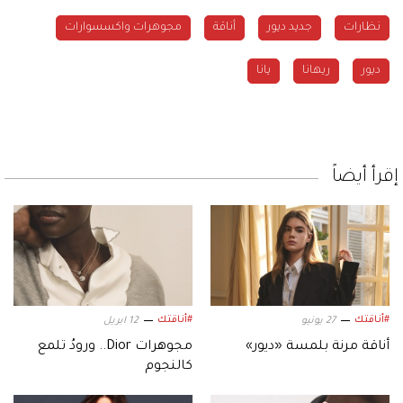
نظارات
جديد ديور
أناقة
مجوهرات واكسسوارات
ديور
ريهانا
يانا
إقرأ أيضاً
#أناقتك
#أناقتك
27 يونيو
12 ابريل
أناقة مرنة بلمسة «ديور»
مجوهرات Dior.. ورودُ تلمع
كالنجوم