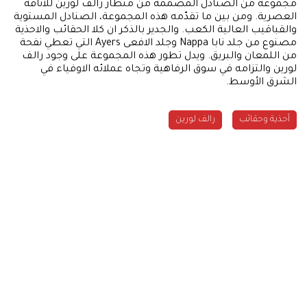
مجموعة من الصنادل المصممة من منظار رالف لورين للأناقة
العصرية. ومن بين ما تقدّمه هذه المجموعة، الصنادل المستوية
والقباقيب العالية الكعب. والجدير بالذكر ان كلا الحقائب والاحذية
مصنوع من جلد نابا Nappa وجلد الافعى Ayers التي تعطي نفحة
من اللمعان والبريق. ويدل تطور هذه المجموعة على وجود رالف
لورين والتزامه في سوق الرفاهية وتجاه عملائه الاوفياء في
الشرق الأوسط.
أحذية وحقائب
رالف لورين