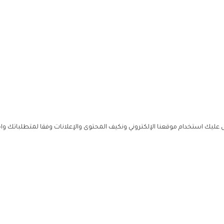
ليك استخدام موقعنا الإلكتروني ونكيف المحتوى والإعلانات وفقا لمتطلباتك وا
حملوا ت
ص
زهرة ال