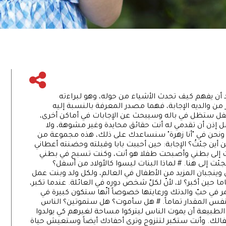
ن يفهم كيف تحدث الأشياء من حوله، وهو لبراءته
من والديه الإجابة، فهما مصدر المعرفة بالنسبة إليه
لطفل ستظل في باله وسيبحث عن الإجابات في أماكن أخرى،
ل إذن أن تقدمي له أنت حقائق محايدة وغير مشوهة، ولا
، ونحن في "أنا زهرة" سنساعدك على ذلك، هذه مجموعة من
 أين جئتُ؟ الإجابة: حين أحببت بابا وقبلته وحضنته أعطاني
لت إلى بطني وأصبحت طفلا هو أنت، وكنت تسبح في بطني
إلى هنا. # لماذا البنات ليسوا كالأولاد من أسفل؟
ن وينجبان المزيد من الأطفال في العالم، ولكل ولد وبنت عمل
حين أكبر؟ لا، لأنّ لكلّ شخص دوره في العائلة. عندما تكبر،
في حبّ والدتك ورعايتها خصوصاً أنّها ستكون كبيرة في
 بنفس المقدار تماماً. # هل سأموت؟ هل ستموتين؟ الناس
ون الطبيعة أن يموت الناس ليتركوا مساحة لغيرهم كي يولدوا
طفالك. وأنت ستكبر لتتزوج وترى أحفادك أيضاً وستعيش حياة