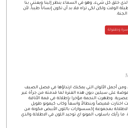
و الذي خلق كل شيء، وهو في السماء ينظر إلينا ويعتني بنا
لة الوقت ولكن لكي تراه فلا بد أن تكون إنساناً طيباً، لأن
الجنة.
سرة وطفولة
، ومن أجمل الألوان التي يمكنك ارتداؤها في فصل الصيف
موضة على سيلين ديون هذه الفترة لما قدمته من جرأة غير
 وعصرية. وظهرت النجمة مؤخرا بإطلالة في قمة الأناقة
 الأبيض من توقيع علامة Ralph & Russo حيث اختارت قميصاً وبنطالاً واسعاً وكاب كيمونو طويل
لاطلالة بمجموعة إكسسوارات باللون الأبيض مكونة من
بعة كبيرة. ما رأيك باسلوب المونو اي توحيد اللون في الاطلالة والذي