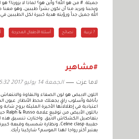
جميلة. # من هو الله؟ وأين هو؟ لماذا لا يزورنا؟ ه
ويحبنا ويريد منا أن نكون بشراً طيبين، وهو معنا طي
الله جميل جداً ورؤيته هدية كبيرة لكل الطيبين في 
? تربية
نصائح
أسئلة الأطفال المحرجة
أ
#مشاهير
لاما عزت
الجمعة 14 يوليو 2017 16:32
اللون الابيض هو لون الصفاء والنقاوة والانتعاش
بأناقة وأسلوب راقٍ يجعلك محط الأنظار. عيون ال
اعتيادية في إطلالاتها الأخيرة المليئة بروح شابة
باللون
بتفاصيل الكشكاش الانيق. واختارت تنسيق هذه ا
حقيبة Celine clasp، ونظارة شمسية وق
يعتبر أكثر رواجا لهذا الموسم؟ شاركينا رأيك.