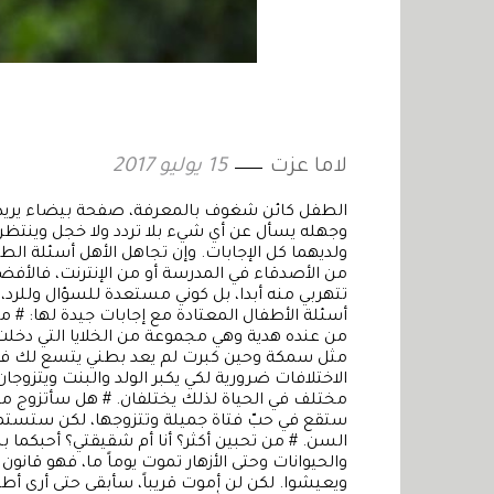
لاما عزت
15 يوليو 2017
الطفل كائن شغوف بالمعرفة، صفحة بيضاء يريد أ
وجهله يسأل عن أي شيء بلا تردد ولا خجل وينتظر 
ولديهما كل الإجابات. وإن تجاهل الأهل أسئلة ا
من الأصدقاء في المدرسة أو من الإنترنت، فالأفض
تتهربي منه أبدا، بل كوني مستعدة للسؤال وللرد
أسئلة الأطفال المعتادة مع إجابات جيدة لها: # من
من عنده هدية وهي مجموعة من الخلايا التي دخ
مثل سمكة وحين كبرت لم يعد بطني يتسع لك فجئت 
الاختلافات ضرورية لكي يكبر الولد والبنت ويتزوجا
مختلف في الحياة لذلك يختلفان. # هل سأتزوج ماما 
ستقع في حبّ فتاة جميلة وتتزوجها، لكن ستستمر 
السن. # من تحبين أكثر؟ أنا أم شقيقتي؟ أحبكما
والحيوانات وحتى الأزهار تموت يوماً ما، فهو قان
ويعيشوا. لكن لن أموت قريباً، سأبقى حتى أرى أ