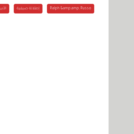
Ralph &amp;amp; Russo
إطلالة صيفية
الأب