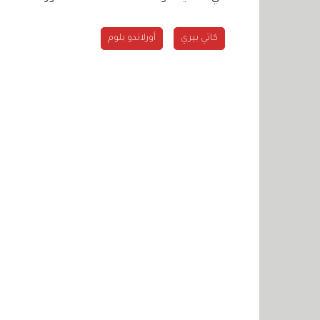
كاتي بيري
أورلاندو بلوم