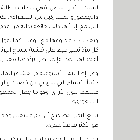
ليست
بالأمر
السهل،
فهي
تتطلب
فطانة
والجمهور
والمشاركين
من
الشعراء
».
لكن
البرنامج،
إلا
أنها
كانت
خائفة
بداية
من
عدم
وبعد
تبديد
مخاوفها
مع
الوقت،
كما
تقول،
كل
مرّة
تسير
فيها
على
خشبة
مسرح
البرنا
أو
حذائها،
لهذا
فإنها
تظل
تردّد
عبارة
«
يا
رَ
وعن
إطلالتها
الأسبوعية
في
«
شاعر
الملي
دائماً
الأشياء
التي
تليق
بي
من
قصات
وألو
عشقها
للون
الأزرق،
وهو
ما
جعل
الجمهور
السعودي
».
تتابع
النقبي
«
صحيح
أن
لديّ
متابعين
وجمه
هو
الأكثر
تفاعلاً
معي
».
ترفض النقبي الخضوع لحقن البوتوكس أو ا