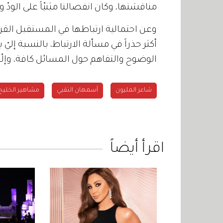
مناقشتها،
وكان
انفصالنا
مبَنيّاً
على
الودّ
وا
وعن
احتمالية
ارتباطها
في
المستقبل
القر
أكثر
حذراً
في
مسألة
الارتباط،
بالنسبة
إليّ
ي
الوضوح
والتفاهم
حول
المسائل
كافة،
وإلّا
شاعر المليون
أسمهان النقبي
مشاهير الخليج
اقرأ أيضاً