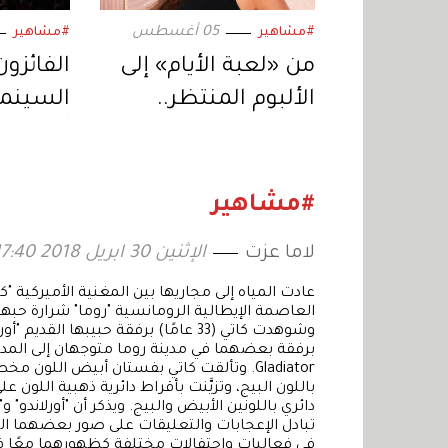
05 أغسطس
#مشاهير
#مشاهير
من «لعبة الأيام» إلى
الفائزون
الألبوم المنتظر..
السينمائ
إليسا تعود بمفاجآت
أول فيلم
موسيقية جديدة
السابعة
#مشاهير
لاما عزت
الإثنين 30 ابريل 2018 17:40
عادت المياه إلى مجاريها بين المغنية الأميركية "
العاصمة الإيطالية الرومانسية "روما" شرارة حبه
برفقة بعضهما في مدينة روما متوجهان إلى المدرج
Gladiator. وتألقت كاتي بفستان أبيض اللون
باللون البيج، وتزيَّنت بأقراط دائرية ذهبية ال
دائري باللونين الأبيض والبيج. ويذكر أن "أورلاندو"
تبادل الإعجابات والتعليقات على صور بعضهما ا
في فعاليات واحتفالات مختلفة كظهورهما معًا ف