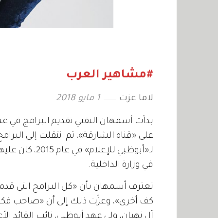
#مشاهير العرب
لاما عزت
1 مايو 2018
بدأت
أسمهان
النقبي
تقديم
البرامج
في
عم
على
«
قناة
الشارقة
»
،
ثم
انتقلت
إلى
البرامج
لـ
«
أبوظبي
للإعلام
»
في
عام
2015
،
كان
عليه
في
وزارة
الداخلية
.
تعترف
أسمهان
بأن
«
كل
البرامج
التي
قدمت
كف
أخرى
»
،
وعزَت
ذلك
إلى
أن
«
صاحب
فكر
آل
نهيان،
ولي
عهد
أبوظبي،
نائب
القائد
الأ