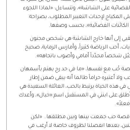
الفضائية على الشاشة
»
، وتتساءل
: «
لماذا اللجوء
على المكياج لإحداث التغيير المطلوب، بصراحة
لكائنات الفضائية
»
، بحسب وصفها
.
قبي
إلى
أنها
خارج
الشاشة
هي
شخص
مجنون
يات،
أحب
الرياضة
كثيراً،
وأمارس
الرماية،
صحيح
يّل
شخصاً
محدّداً
أمامي
وأصوب
باتجاهه
».
صة
حُب
مع
نفسها،
«
ما
في
حد
رح
يهتم
بأسمهان
حب
ولا
أعتبره
حراماً
طالما
أنه
يبقى
ضمن
إطار
في
هذه
الحياة
يرتبط
بالحب،
العائلة
السعيدة
هي
طلق
على
ابنتي
في
المستقبل
اسم
«
خيال
»
،
وأعدك
فعلاً
».
قصة
حب
جمعت
بينها
وبين
مطلقها
.. «
لكن
ين،
بعدها
انفصلنا
لظروف
خاصة
لا
أرغب
في