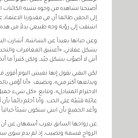
أصبحنا نشاهده من وجوه تشبه الكائنات 
إلى الحقن طالما أن في مقدورنا الاعتماد 
اشتقت إلى رؤية وجه طبيعي بدلاً من هذه ا
وعن
حياتها
بعيداً
عن
الشاشة،
أشارت
الن
بشكل
عقلاني،
«
أعشق
المغامرات
والتحد
أنني
لا
أصوّب
بشكل
جيّد،
ولكن
كثيراً
ما
أتخ
لكن
النقبي
تقول
إنها
تعيش
اليوم
أقوى
ق
ويدلعها
أكثر
مني
»
،
وتضيف
: «
أنا
أؤمن
بال
الاحترام
المتبادل
»
،
وتتابع
: «
كل
شيء
جميل
عائلة
مَبْنيّة
على
الحب
.
وأنا
أحلم
دائماً
بأن
أ
وأعد
الجميع
بأن
ابنتي
ستكون
شيئاً
خيالياً
عن
زواجها
السابق
تعرب
أسمهان
عن
أن
الزواج
قسمة
ونصيب،
إذ
لم
يدم
سوى
سنت