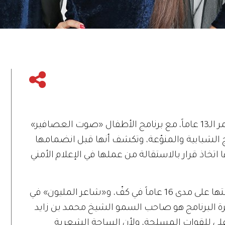
ر
الـ
13
عاماً،
مع
برنامج
الأطفال
«
صوت
العصافير
»
الشبابية
والمنوّعة،
وتكشف
أنها
قبل
انضمامها
ا
اتخاذ
قرار
بالاستقالة
من
عملها
في
الإعلام
الأمني
ها
على
مدى
16
عاماً
في
كفّ،
و
«
شاعر
المليون
»
في
ة
البرنامج
هو
صاحب
السمو
الشيخ
محمد
بن
زايد
على
للقوات
المسلحة،
ولأن
الساحة
الشعرية