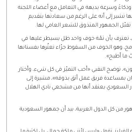
وذكاءً
وسرعة
بديهة
في
التعامل
مع
أعضاء
اللجنة
ها
تشير
إلى
أنه
على
الرغم
من
سعادتها
بتقديم
تقبّل
الجمهور
المتذوق
للشعر
العامي
لها
.
تعترف
بأن
ثمّة
خوف
واحد
ظل
يسيطر
عليها
في
مج،
وهو
الخوف
من
السقوط
جرّاء
تعثّرها
بفستانها
بّ
ما
أطيح
».
ون
»
،
توضح
النقبي
«
أحب
التميّز
في
كل
شيء،
وأختار
ان
بمساعدة
فريق
عمل
أثق
بذوقه
»
،
مشيرة
إلى
السعودي
يعتقد
أنها
من
مشجعي
نادي
الهلال
ور
من
كل
الدول
العربية،
بيد
أن
جمهور
السعودية
لفيلرز، تقول
«
ليس لأنني ملكة جمال، بل لكثرة ما