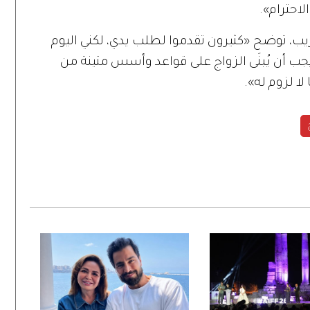
لاحترام
».
يب،
توضح
«
كثيرون
تقدموا
لطلب
يدي،
لكني
اليوم
جب
أن
يُبنَى
الزواج
على
قواعد
وأسس
متينة
من
لا
لزوم
له
».