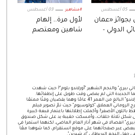
05 أغسطس
03 أغسطس
#مشاهير
 بجوائز «عمان
لأول مرة.. إلهام
ي الدولي -
شاهين ومعتصم
».. في دورته
النهار في ثنائية
سينمائية عبر «حين
يكتب الحب»
كاتي بيري" والنجم الشهير "أورلاندو بلوم"? حيث شهدت
ما الجديدة التي لم يمضي وقت طويل على إنطفائها.
وشوهدت كاتي (33 عامًا) برفقة حبيبها القديم "أورلاندو" البالغ من العمر 41 عامًا وهما يقضيان وقتًا ممتعًا
 الروماني العملاق "كولوسيوم" حيث تمّ تصوير فيلم
 مخطط باللون الأصفر? وأكملت إطلالتها باعتمار قبعة كبيرة
لون على شكل ثلاثة حلقات، وأمسكت حقيبة يد على شكل صندوق
 و"بيري" انفصالا في شهر آذار العام الماضي، لكنهما استمرا في
لبعض عبر صفحاتهما على موقع انستقرام، كما شوهدا معًا
ي حفل النجم البريطاني "إد شيرين".