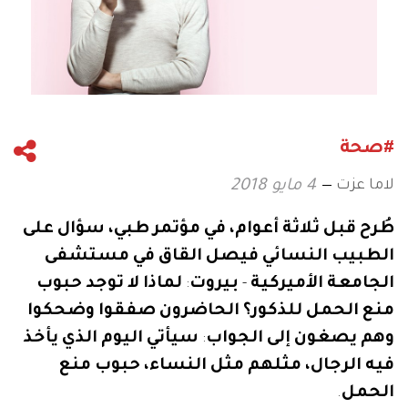
#صحة
لاما عزت
4 مايو 2018
طُرح
قبل
ثلاثة
أعوام،
في
مؤتمر
طبي،
سؤال
على
الطبيب
النسائي
فيصل
القاق
في
مستشفى
الجامعة
الأميركية
-
بيروت
:
لماذا
لا
توجد
حبوب
منع
الحمل
للذكور؟
الحاضرون
صفقوا
وضحكوا
وهم
يصغون
إلى
الجواب
:
سيأتي
اليوم
الذي
يأخذ
فيه
الرجال،
مثلهم
مثل
النساء،
حبوب
منع
الحمل
.