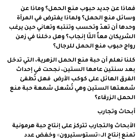
فماذا
عن
جديد
حبوب
منع
الحمل؟
وماذا
عن
وسائل
منع
الحمل؟
ولماذا
يفترض
في
المرأة
وحدها
أن
تعدّ
وتحسب
وتنتبه
وتعاني
حين
يرغب
الشريكان
معاً
اللّا
إنجاب؟
وهل
دخلنا
في
زمن
رواج
حبوب
منع
الحمل
للرجال؟
كلنا
نعلم
أن
حبة
منع
الحمل
الزهرية،
التي
تدخل
بعد
سنتين
عامها
الستين،
نجحت
في
إحداث
الفرق
الهائل
على
كوكب
الأرض
.
فهل
تُطفئ
شمعتها
الستين
وهي
تُشعل
شمعة
حبة
منع
الحمل
الزرقاء؟
أبحاث
وتجارب
الأبحاث
والتجارب
تتركز
على
إنتاج
حبة
هرمونية
تمنع
إنتاج
الـ
«
تستوستيرون
»
وخفض
عدد