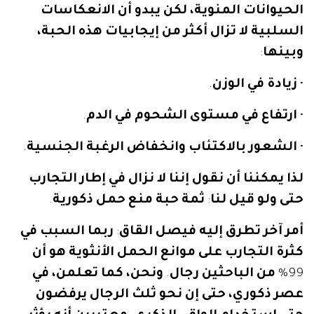
الحيوانات
المنوية،
لكن
يبدو
أن
الانعكاسات
السلبية
لا
تزال
أكثر
من
إيجابيات
هذه
الحبة،
وبينها
:
•
زيادة
في
الوزن
.
•
ارتفاع
في
مستوى
الشحوم
في
الدم
.
•
الشعور
بالاكتئاب
وانخفاض
الرغبة
الجنسية
.
لذا
يمكننا
أن
نقول
إننا
لا
نزال
في
إطار
التجارب
حتى
ولو
قيل
لنا
:
ثمة
حبة
منع
حمل
ذكورية
.
أمر
آخر
تطرق
إليه
فيصل
القاق
:
ربما
السبب
في
كثرة
التجارب
على
موانع
الحمل
الأنثوية
هو
أن
99%
من
الباحثين
رجال
.
ونحن،
كما
تعلمن،
في
عصر
ذكوري،
حتى
إن
نحو
ثلث
الرجال
يرفضون