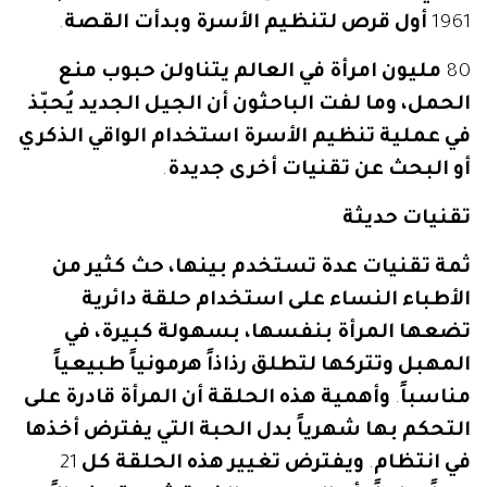
1961
أول
قرص
لتنظيم
الأسرة
وبدأت
القصة
.
80
مليون
امرأة
في
العالم
يتناولن
حبوب
منع
الحمل،
وما
لفت
الباحثون
أن
الجيل
الجديد
يُحبّذ
في
عملية
تنظيم
الأسرة
استخدام
الواقي
الذكري
أو
البحث
عن
تقنيات
أخرى
جديدة
.
تقنيات
حديثة
ثمة
تقنيات
عدة
تستخدم
بينها،
حث
كثير
من
الأطباء
النساء
على
استخدام
حلقة
دائرية
تضعها
المرأة
بنفسها،
بسهولة
كبيرة،
في
المهبل
وتتركها
لتطلق
رذاذاً
هرمونياً
طبيعياً
مناسباً
.
وأهمية
هذه
الحلقة
أن
المرأة
قادرة
على
التحكم
بها
شهرياً
بدل
الحبة
التي
يفترض
أخذها
في
انتظام
.
ويفترض
تغيير
هذه
الحلقة
كل
21