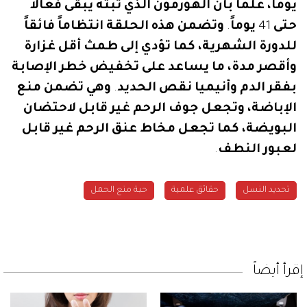
يوماً،
علماً
بأن
الهورمون
الذي
تبثه
يبقى
فعالاً
حتى
41
يوماً
.
وتضمن
هذه
الحلقة
انتظاماً
فائقاً
للدورة
الشهرية،
كما
تؤدي
إلى
طمث
أقل
غزارة
وأقصر
مدة،
ما
يساعد
على
تخفيض
خطر
الإصابة
بفقر
الدم
وأنيميا
نقص
الحديد
.
وهي
تضمن
منع
الإباضة،
وتجعل
جوف
الرحم
غير
قابل
لاحتضان
البويضة،
كما
تجعل
مخاط
عنق
الرحم
غير
قابل
لعبور
النطف
.
تحديد النسل
حقائق علمية
حبة منع الحمل
إقرأ أيضاً