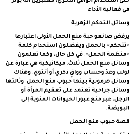
حتى
استخدام
الواقي
الذكري،
معتبرين
أنه
يؤثر
في
فعالية
الأداء
.
وسائل
التحكم
الزهرية
يرفض
صانعو
حبة
منع
الحمل
الأولى
اعتبارها
«
تتحكم
»
بالحمل
ويفضلون
استخدام
كلمة
«
منظمة
الحمل
».
في
كل
حال،
وكما
تعلمون
وسائل
منع
الحمل
ثلاث
:
ميكانيكية
هي
عبارة
عن
لولب
وعدّ
وحساب
وواقٍ
ذكري
أو
أنثوي
.
وهناك
وسائل
هرمونية
بينها
حبوب
منع
الحمل
.
وثالثها
وسائل
جراحية
تعتمد
على
تعقيم
المرأة
أو
الرجل،
عبر
منع
عبور
الحيوانات
المنوية
إلى
البويضة
.
قصة
حبوب
منع
الحمل