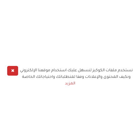
✖
نستخدم ملفات الكوكيز لنسهل عليك استخدام موقعنا الإلكتروني
ونكيف المحتوى والإعلانات وفقا لمتطلباتك واحتياجاتك الخاصة
المزيد
حملوا تطبيق
زهرة الخليج