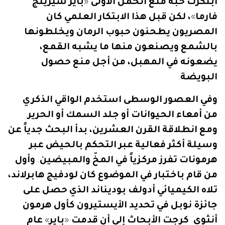
ابتكرت
حبة
منع
الحمل
الأولى
«
باير
شيرينج
فارما
»
،
لكن
قبل
هذا
الابتكار
العلمي
كان
المصريون
يطحنون
حبوب
الرمان
ويخلطونها
بالشمع
ويصنعون
منها
ما
يشبه
القمع،
يضعونه
في
المهبل،
من
أجل
منع
حصول
البويضة
.
وفي
العصور
الوسطى
استخدم
الواقي
الذكري
من
أمعاء
الحيوانات
أو
جلد
السمك
أو
الحرير
.
ومع
انطلاقة
القرن
العشرين،
بدأ
البحث
جدياً
عن
وسيلة
أكثر
فعالية
عبر
التحكم
بالحيض
عبر
هرمونات
تفرز
مركزياً
في
المخّ
والمبيضين
.
وأول
من
قام
باختبار
في
الموضوع
كان
لودفيج
هابرلاند،
تلاه
الكيميائي
أدولف
بوديناند
الذي
حصل
على
جائزة
نوبل
في
تحديد
الأيستيرون
كأول
هرمون
أنثوي
.
كرجت
الأبحاث
إلى
أن
قدمت
«
باير
»
عام