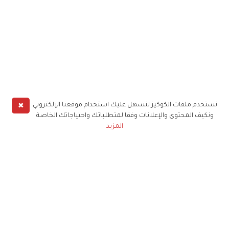
✖
نستخدم ملفات الكوكيز لنسهل عليك استخدام موقعنا الإلكتروني
ونكيف المحتوى والإعلانات وفقا لمتطلباتك واحتياجاتك الخاصة
المزيد
حملوا تطبيق
زهرة الخليج