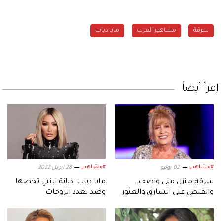
سرقة
مشاهير العرب
مايا دياب
إقرأ أيضاً
#مشاهير
#مشاهير
02 يوليو
28 ابريل 2022
سرقة منزل منى واصف..
مايا دياب: ديانة ابنتي تخصها
والقبض على السارق والعثور
وضد تعدد الزوجات
على المقتنيات