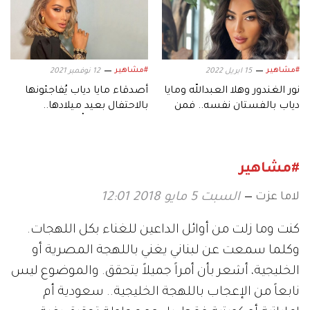
#مشاهير
#مشاهير
15 ابريل 2022
12 نوفمبر 2021
نور الغندور وهلا العبدالله ومايا
أصدقاء مايا دياب يُفاجئونها
دياب بالفستان نفسه.. فمن
بالاحتفال بعيد ميلادها..
الأجمل؟
ونانسي عجرم تُشارك
بالصدفة
#مشاهير
لاما عزت
السبت 5 مايو 2018 12:01
كنت
وما
زلت
من
أوائل
الداعين
للغناء
بكل
اللهجات
.
وكلما
سمعت
عن
لبناني
يغني
باللهجة
المصرية
أو
الخليجية،
أشعر
بأن
أمراً
جميلاً
يتحقق
.
والموضوع
ليس
نابعاً
من
الإعجاب
باللهجة
الخليجية
..
سعودية
أم