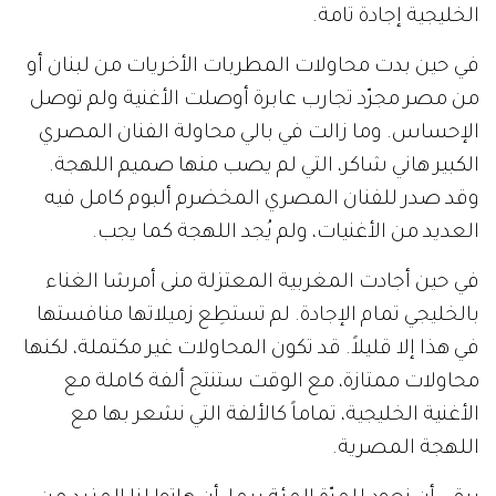
الخليجية
إجادة
تامة
.
في
حين
بدت
محاولات
المطربات
الأخريات
من
لبنان
أو
من
مصر
مجرّد
تجارب
عابرة
أوصلت
الأغنية
ولم
توصل
الإحساس
.
وما
زالت
في
بالي
محاولة
الفنان
المصري
الكبير
هاني
شاكر،
التي
لم
يصب
منها
صميم
اللهجة
.
وقد
صدر
للفنان
المصري
المخضرم
ألبوم
كامل
فيه
العديد
من
الأغنيات،
ولم
يُجد
اللهجة
كما
يجب
.
في
حين
أجادت
المغربية
المعتزلة
منى
أمرشا
الغناء
بالخليجي
تمام
الإجادة
.
لم
تستطِع
زميلاتها
منافستها
في
هذا
إلا
قليلاً
.
قد
تكون
المحاولات
غير
مكتملة،
لكنها
محاولات
ممتازة،
مع
الوقت
ستنتج
ألفة
كاملة
مع
الأغنية
الخليجية،
تماماً
كالألفة
التي
نشعر
بها
مع
اللهجة
المصرية
.