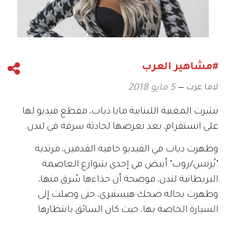
#مشاهير العرب
لاما عزت
5 مايو 2018
نشرت
المغنية
اللبنانية
مايا
دياب،
مقطع
فيديو
لها
على
انستقرام،
بعد
تعرضها
لحادثة
سرقة
في
لندن
.
وظهرت
دياب
في
الفيديو
حافية
القدمين،
مرتدية
"
بُرنس
/
روب
"
أبيض
في
إحدى
شوارع
العاصمة
البريطانية
لندن،
موضحة
أن
حذاءها
سُرق
منها،
وظهرت
بحالة
ضحك
هيستيري،
حتى
وصلت
إلى
السيارة
الخاصة
بها،
حيث
كان
السائق
بانتظارها
.