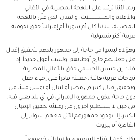
ربما
لأننا
تربّينا
على
اللهجة
المصرية
في
الأغاني
والأفلام
والمسلسلات
.
والفنان
الذي
غنّى
باللهجة
المصرية،
لبنانياً
كان
أم
سورياً
أم
إماراتياً
حقق
نجومية
عربية
أكثر
شمولية
.
وهؤلاء
ليسوا
في
حاجة
إلى
جمهور
بلدهم
لتحقيق
إقبال
على
حفلاتهم
خارج
أوطانهم
.
ولست
أقول
جديداً،
إذا
قلت
إن
حسين
الجسمي
حقق
بالأغاني
المصرية
نجاحات
عربية
هائلة،
جعلته
قادراً
على
إحياء
حفل
وتحقيق
إقبال
كبير
في
مصر
أو
لبنان
أو
تونس
مثلاً،
من
دون
حاجة
ليكون
جمهوره
الإماراتي
في
أي
بلد
يغني
فيه
.
في
حين
لا
يستطيع
آخرون
من
زملائه
تحقيق
الإقبال
الكبير،
إلا
بوجود
جمهورهم
الآتي
معهم
.
سواء
إلى
القاهرة
أم
بيروت
.
يكاد
يكون
الغناء
السعودي
والإماراتي
خصوصاً