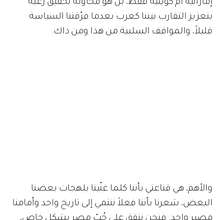
إماراتية
أم
كويتية
فقط،
بل
هو
محاولة
تحقيق
رغبة
بتعزيز
التقارب
بيننا
كعرب
بعدما
فرّقتنا
السياسة
قليلاً،
والمواقف
السلبية
من
هذا
ومن
ذاك
.
والأهم،
هي
قناعتي
بأننا
كلما
غنّينا
بلهجات
بعضنا
البعض،
شعرنا
بأننا
فعلاً
ننتمي
إلى
تاريخ
واحد
وأمامنا
مصير
واحد
.
فنحن
نتفق
على
حُبّ
مصر
بشكل
خاص،