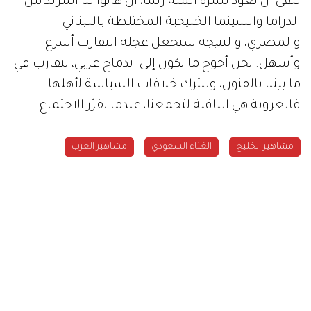
يبقى
أن
نعود
للمرّة
المئة
ربما،
أن
هاتوا
لنا
المزيد
من
الدراما
والسينما
الخليجية
المختلطة
باللبناني
والمصري،
والنتيجة
ستجعل
عجلة
التقارب
أسرع
وأسهل
.
نحن
أحوج
ما
نكون
إلى
اندماج
عربي،
نتقارب
في
ما
بيننا
بالفنون،
ولنترك
خلافات
السياسة
لأهلها
.
فالعروبة
هي
الباقية
لتجمعنا،
عندما
نقرّر
الاجتماع
.
مشاهير الخليج
الغناء السعودي
مشاهير العرب