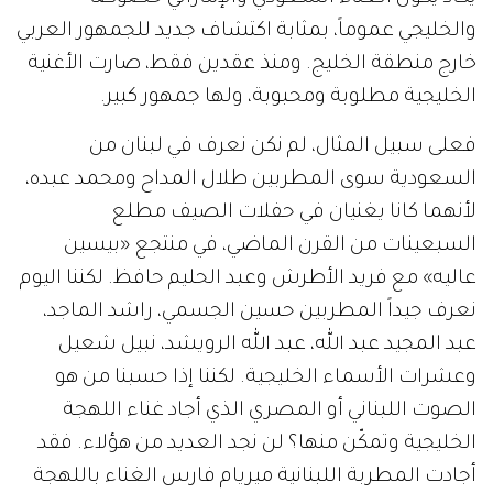
والخليجي
عموماً،
بمثابة
اكتشاف
جديد
للجمهور
العربي
خارج
منطقة
الخليج
.
ومنذ
عقدين
فقط،
صارت
الأغنية
الخليجية
مطلوبة
ومحبوبة،
ولها
جمهور
كبير
.
فعلى
سبيل
المثال،
لم
نكن
نعرف
في
لبنان
من
السعودية
سوى
المطربين
طلال
المداح
ومحمد
عبده،
لأنهما
كانا
يغنيان
في
حفلات
الصيف
مطلع
السبعينات
من
القرن
الماضي،
في
منتجع
«
بيسين
عاليه
»
مع
فريد
الأطرش
وعبد
الحليم
حافظ
.
لكننا
اليوم
نعرف
جيداً
المطربين
حسين
الجسمي،
راشد
الماجد،
عبد
المجيد
عبد
الله،
عبد
الله
الرويشد،
نبيل
شعيل
وعشرات
الأسماء
الخليجية
.
لكننا
إذا
حسبنا
من
هو
الصوت
اللبناني
أو
المصري
الذي
أجاد
غناء
اللهجة
الخليجية
وتمكّن
منها؟
لن
نجد
العديد
من
هؤلاء
.
فقد
أجادت
المطربة
اللبنانية
ميريام
فارس
الغناء
باللهجة