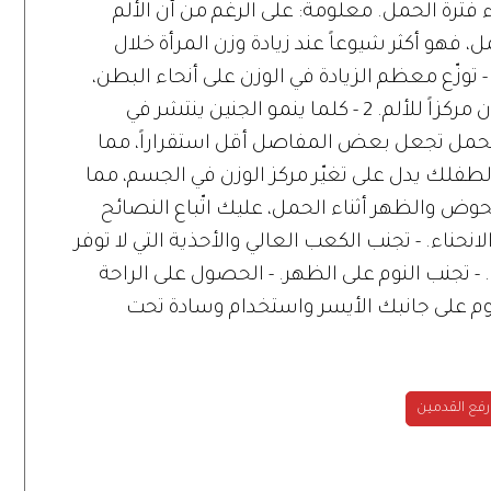
 فترة الحمل. معلومة: على الرغم من أن الألم
 فهو أكثر شيوعاً عند زيادة وزن المرأة خلال
لحمل بشكل ملحوظ، وإضافة إلى ذلك: 1 - توزّع معظم الزيادة في الوزن على أنحاء البطن،
وهذا يضغط بشكل كبير على الظهر فيكون مركزاً للألم. 2 - كلما ينمو الجنين ينتشر في
حمل تجعل بعض المفاصل أقل استقراراً، مما
 3 - إن الوزن الزائد لطفلك يدل على تغيّر مركز الوزن في الجسم، مما
لحوض والظهر أثناء الحمل، عليك اتّباع النصائح
لانحناء. - تجنب الكعب العالي والأحذية التي لا توفر
 - تجنب النوم على الظهر. - الحصول على الراحة
وم على جانبك الأيسر واستخدام وسادة تحت
رفع القدمين