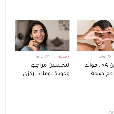
15 يوليو
27 يوليو
#حياتك
«فيتامين A».. فوائد
لتحسين مزاجكِ
دعم صحة
وجودة يومكِ.. ركزي
إلى تحسين
على هذه الأنشطة
ظر
وقللي من غيرها