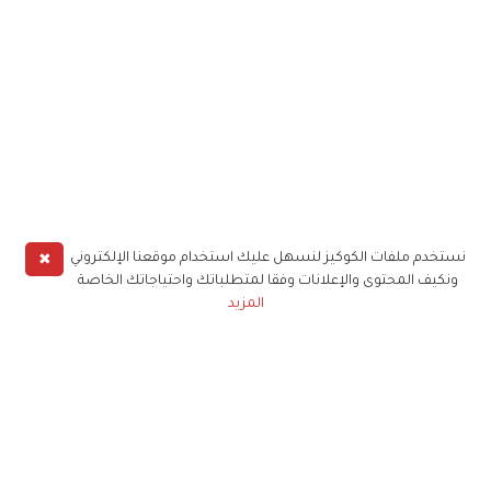
✖
نستخدم ملفات الكوكيز لنسهل عليك استخدام موقعنا الإلكتروني
ونكيف المحتوى والإعلانات وفقا لمتطلباتك واحتياجاتك الخاصة
المزيد
حملوا تطبيق
زهرة الخليج