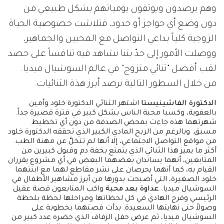
وهم يرصدون ويوثقون يومياتهم بشكل طبيعي من
دون وضع أي حواجز أو حدود، فتلاشت خصوصية الحياة
الزوجية كلياً بداعي التواصل مع المحبين والجماهير،
ووصلت الأمور إلى حدّ بتنا نشاهد فيه تنافساً على حصد
لقب أفضل "ثنائي متزوج" في عالم السوشيال ميديا.
من خلال السطور التالية نرصد أبرز هذة الثنائيات.
الدكتورة الفاشينيستا
اشتهر الثنائي الدكتورة خلود وأمين
بالعفوية، وكسبا محبة الناس بشكل كبير في فترة قصيرة جداً.
شهرتهما هذه جاءت بمحض الصدفة من دون أي تخطيط
مسبق. وبالرغم من الربح المادي الكبير الذي تحققه الدكتورة خلود
من مواقع التواصل الاجتماعي، إلا أنها لم تتخلَّ عن مهنة الطب.
أكثر ما يميز هذا الثنائي الذي يتمتع بخفة دم وقبول كبيرين من
المتابعين، أنهما يساندان بعضهما البعض في أي مشروع يقرران
القيام به، كما أنهما يحرصان على نشر مقاطع لهما مع ابنتهما
خلود الصغيرة، التي أصبحت بدورها من أبرز مشاهير الأطفال في
السوشيال ميديا.
عداوة بعد محبة
واكب المتابعون قصة عقيل
الرئيسي وفرح الهادي في كل لحظاتها ومراحلها لحظة بلحظة
وصولاً حتى نهايتها السعيدة. بدأت قصتهما بخطوبة على
السوشيال ميديا، ثم عرض حفل الزفاف الذي حضره عدد كبير من