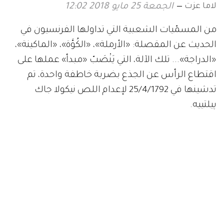
لاما عزت
الجمعة 25 مايو 2018 12:02
من المسمّيات الشعبية التي تداولها الفرنسيون في
الحديث عن المقصلة: «الأرملة»، «الكُوَّة»، «الماكينة»،
«الدراجة»... تلك الآلة، التي يَنْصَبّ «مبدأ» عملها على
اقتطاع الرأس عن الجذع بضربة خاطفة واحدة، تم
تدشينها في 25/4/1792 لإعدام اللص نيكولا جاك
پيلتييه.