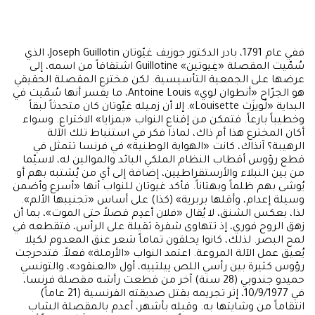
ففي عام 1791، بادر الدكتور جوزيف غيّوتان Joseph Guillotin، الذي
سُمّيت المقصلة «غِيوتين» Guillotine اشتقاقاً من اسمه، إلى
عرضها على الجمعية التأسيسية. لكن مخترع المقصلة الحقيقي
هو الجرّاح «أنطوان لوي» Antoine Louis، ما يفسر أنها سُمّيت في
البداية «لُويزَت Louisette». إلا أن زميله غيّوتان كان متحدثاً لبقاً
وخطيباً بارعاً. فتمكن من إقناع النواب «بمزايا» الاختراع. وسواء
أكان المخترع هذا أم ذاك، لماذا فكر في استنباط تلك الآلة
الرهيبة؟ آنذاك، كانت «الهواية الوطنية» في فرنسا تتمثل في
قطع رؤوس أقطاب النظام الملكي البائد والموالين له، لاسيّما
من بين النبلاء والأرستقراطيين، إضافة إلى أي من يُشتبه بهم أو
يُوشى بهم ظلماً وبهتاناً. فأكد غيوتان للنواب أنها «أسرع وأضمن
وسيلة إعدام، وأقلها بربرية» (كذا) على أساس «تجنيبها الألم».
لذا، بعكس الشنق، لا يُقال «فلان أعدِم قصلاً حتى الموت»، بما أن
زهق الروح فوري، إذ تتهاوى شفرة ثقيلة على الرأس، فتقطعه في
لمح البصر. لذلك، كانوا يحلقون تماماً شعر عنق المعدوم لكيلا
يُعيق عمل الآلة المروعة. اعتمد النواب «الأرملة» فعلاً. فتدحرجت
رؤوس كثيرة بين رأسي اللص پيلتييه، أول «العنقود»، والتونسي
حميدو جندوبي (28 سنة) آخر من قطعت رأسَه مقصلة فرنسا،
في 10/9/1977، إثر تجريمه بقتل صديقته الفرنسية (21 عاماً)
انتقاماً من وشايتها به. وقبله بأشهر، أعدم بالمقصلة الشاب