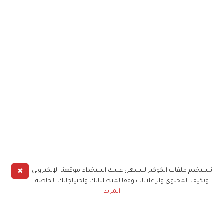
✖
نستخدم ملفات الكوكيز لنسهل عليك استخدام موقعنا الإلكتروني
ونكيف المحتوى والإعلانات وفقا لمتطلباتك واحتياجاتك الخاصة
المزيد