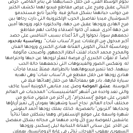
نجوم الوسط الفني، من خلال حسابيهما في يناير الماضي. حرص
الثنائي عقيل وفرح على عرض مقاطع فيديو لهما تكشف الكثير
من جوانب حياتهما بشكل مبالغ فيه. وأخيراً تابع مستخدمو
السوشيال ميديا تفاصيل الحرب الإلكترونية التي دارت رحاها بين
فرح الهادي وزوجها عقيل من جهة، والدكتورة خلود وزوجها أمين
من جهة أخرى. فبعد أن كانوا أصدقاء وكانت لهم مقاطع
تجمعهم سوياً، تحولوا إلى الدّ أعداء بسبب التنافس على حصد
أكبر مدخول من الإعلانات عبر الـ"سناب شات".
رومانسية بلاحدود
رومانسيّة الثّنائي الكويتي الفنّانة هنادي الكندري وزوجها الفنان
والمخرج محمد الحداد لفتت أنظار الجمهور، وأصبحت مألوفة
أيضاً. لا تفوّت الكندري أي فرصة لتعبّر لزوجها عن حبها واحترامها
له. وتعكس الصور والفيديوهات التي تجمعهما حالة الحب
بينهما، كما تتميز فيديوهاتهما بالطرافة، فمثلاً عندما فاجأت
هنادي زوجها من خلال مقطع في الـ"سناب شات' وهي تهديه
سيارة فارهة، بادر هو بمفاجأتها من خلال إهدائها فيلا في
البوسنة.
عشق الموضة
وصل عدد متابعي الكويتية آسيا عاكف
والتي تعد واحدة من أشهر "الفاشينيستات" المحجبات في العالم
العربي على موقع "إنستجرام"، إلى أكثر من مليوني متابع من
مختلف أنحاء العالم. نجاح آسيا وشهرتها يعودان إلى تميز أزياؤها
وحجابها "التربون" بالعصرية. كذلك يملك زوجها أحمد البلوشي
شهرة واسعة على موقع الإنستغرام، وهما يشكلان معاً ثنائياً
عاشقين للموضة يبرع كل واحد منهما في مجاله بشكل منفصل
عن الآخر. غزل سنابي الفنانة اللبنانية ليلى إسكندر، وزوجها
السعودي يعقوب الفرحان، ثنائي في غاية الرومانسية، يعملان