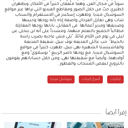
سوياً في مجال الفن، وهما متّفقان كثيراً في الأفكار، ويظهران
كطيري حبّ من خلال الصور ومقاطع الفيديو التي نراها عبر مواقع
السوشيال ميديا. وظهرت إسكندر في الانستغرام والسناب
شات وهي تغازل الفرحان واصفة إياه بأنه زوجها وحبيبها
وصديقها ومدير أعمالها. في المقابل، بادلها زوجها المغازلة
مطالباً الجميع بالتعلم منهما، ومشدداً على أنه لن يتخلى عن
ليلى في يوم من الأيام قائلاً: "يلي مش عاجبه يضرب راسه
بالحيط". حب عائلي المذيعة نوف نبيل، شقيقة المذيعة
والفاشينستا الشهيرة نهى نبيل، ظهرت كثيراً في مواقع
السوشيال ميديا، مع زوجها ناصر الربيع " بوسلاوي" ومع
أولادهما، وأيضاً مع شقيقتها نهى، ومن خلال حساباتهم يقومون
بالترويج لبعض المنتجات والعطور .
ثنائيات
أسرار البنات
سوشال ميديا
إقرأ أيضاً