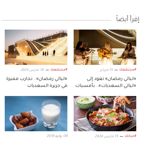
إقرأ أيضاً
#مجتمعك
#مجتمعك
15 فبراير
10 مارس 2025
«ليالي رمضان» تعود إلى
«ليالي رمضان».. تجارب مميزة
«ليالي السعديات».. بأمسيات
في جزيرة السعديات
راقية
#حياتك
08 يوليو 2018
15 مارس 2024