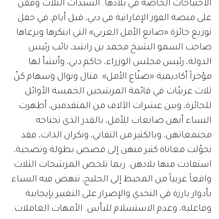
الاحتياجات الخاصة في بلادها. السيدات الثلاث وقفن
على منصة الفوز الإماراتية في دبي، قبل أيام، في حفل
توزيع جائزة «صانع الأمل العربي» التي ابتكرها ويرعاها
صاحب السمو الشيخ محمد بن راشد، نائب رئيس
الدولة، رئيس مجلس الوزراء، حاكم دبي، وأنشأ لها
مؤخراً أكاديمية «صنّاع الأمل». منال ونوال وسهام كنّ
ثلاث عربيّات في قائمة المرشحين الخمسة الأوائل
للجائزة، وبين عشرات الآلاف من المتقدمين، أظهرت
النساء أنهن صانعات للأمل، بالقدر الذي تحتاجه
مجتمعاتهن، وبالكثير من التفاني، ونكران الذات، فقد
تحوّلت معاناة كثير منهن إلى قصص بطولة وتضحية،
استفادت منها بلادهن. ربما تلخص المرشحات الثلاث
واقعاً عربياً من المحيط إلى الخليج، تنهض فيه النساء
بأدوار بارزة في التحدي والإصرار على التغيير بإيجابية
وفاعلية، وعدم الاستسلام لليأس. الأمهات العاملات.