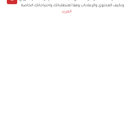
ونكيف المحتوى والإعلانات وفقا لمتطلباتك واحتياجاتك الخاصة
المزيد
حملوا تطبيق
زهرة الخليج
الاشتراك للحصول على ملخص أسبوعي على بريدك
الإلكتروني