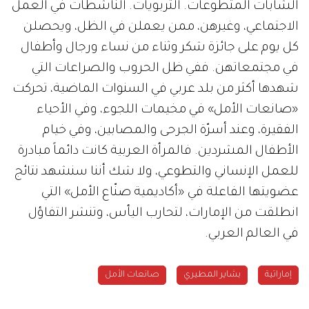
الشابات المتطوعات. التربويات. الناشطات في العمل
الاجتماعي، وغيرهن، ممن يعملن في الظل، ويحصلن
كل يوم على جائزة شكر وثناء من نساء ورجال وأطفال
في مجتمعاتهن. ففي ظل الحروب والصراعات التي
شهدها أكثر من بلد عربي في السنوات الماضية، تحركت
«صانعات الأمل» في مخيمات اللجوء، وفي الأحياء
الفقيرة، وعند أسرّة الجرحى والمصابين، وفي خيام
الأطفال المشردين. فالمرأة العربية كانت دائماً مبادرة
للعمل الإنساني والتطوعي، ولا شك أننا سنشهد نتائج
عضويتها الفاعلة في «أكاديمية صنّاع الأمل» التي
انطلقت من الإمارات، لتحارب اليأس، وتنشر التفاؤل
في العالم العربي.
إماراتية
بشاير المطيري
صانعات الأمل