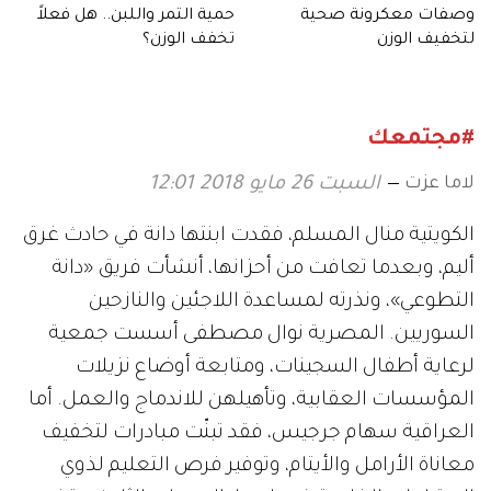
وصفات معكرونة صحية
حمية التمر واللبن.. هل فعلاً
لتخفيف الوزن
تخفف الوزن؟
#مجتمعك
لاما عزت
السبت 26 مايو 2018 12:01
الكويتية منال المسلم، فقدت ابنتها دانة في حادث غرق
أليم، وبعدما تعافت من أحزانها، أنشأت فريق «دانة
التطوعي»، ونذرته لمساعدة اللاجئين والنازحين
السوريين. المصرية نوال مصطفى أسست جمعية
لرعاية أطفال السجينات، ومتابعة أوضاع نزيلات
المؤسسات العقابية، وتأهيلهن للاندماج والعمل. أما
العراقية سهام جرجيس، فقد تبنّت مبادرات لتخفيف
معاناة الأرامل والأيتام، وتوفير فرص التعليم لذوي