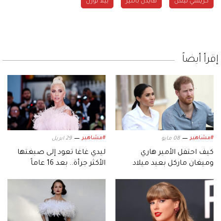
كريسي تيغن
هايدن بانتير
بيلا ثورن
إقرأ أيضاً
#مشاهير
#مشاهير
08 مايو
29 ابريل
كيف احتفل الأمير هاري
ليدي غاغا تعود إلى صبغتها
وميغان ماركل بعيد ميلاد
الأكثر جرأة.. بعد 16 عاماً
طفلهما «آرتشي»؟