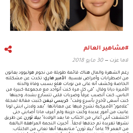
#مشاهير العالم
لاما عزت
30 مايو 2018
رغم الشهرة والمال هناك قائمة طويلة من نجوم هوليوود يعانون
من اضطرابات وأمراض نفسية.
الأمير هاري:
تحَدث عن مشكلته
الخاصة وكشف أنه عانى من نوبات هلع بسبب وفاة والدته
الأميرة ديانا وقال: "في كل مرة كنت أتواجد مع مجموعة كبيرة من
الناس، كنت أتصبب عرقاً وضربات قلبي تتسارع بشدة، وحينها
كنت أسعى لأخرج بأسرع وقت".
كريسي تيغن
كتبت مقالة لمجلة
"غلامور" الأميركية تشرح فيها عن معاناتها: "بعد ولادتي ابنتي لونا
عانيت من أمور عديدة وكنت حزينة ولم أعرف ماذا أصابني حتى
اكتشفت أنني أعاني من اكتئاب ما بعد الولادة"
بيلا ثورن
عن طريق
نشرها تغريدة تم حذفها لاحقاً.. أخبرت النجمة المراهقة البالغة
من العمر 19 عاماً "بيلا ثورن" متابعيها أنها تعاني من الاكتئاب: