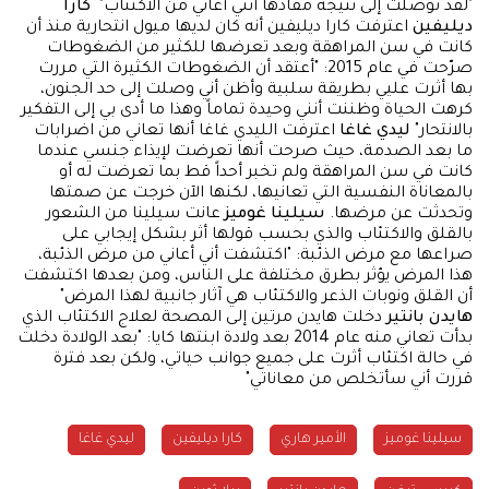
"لقد توصلت إلى نتيجة مفادها أنني أعاني من الاكتئاب"
كارا
ديليفين
اعترفت كارا ديليفين أنه كان لديها ميول انتحارية منذ أن
كانت في سن المراهقة وبعد تعرضها للكثير من الضغوطات
صرّحت في عام 2015: "أعتقد أن الضغوطات الكثيرة التي مررت
بها أثرت عليي بطريقة سلبية وأظن أني وصلت إلى حد الجنون،
كرهت الحياة وظننت أنني وحيدة تماماً وهذا ما أدى بي إلى التفكير
بالانتحار"
ليدي غاغا
اعترفت الليدي غاغا أنها تعاني من اضرابات
ما بعد الصدمة، حيث صرحت أنها تعرضت لإيذاء جنسي عندما
كانت في سن المراهقة ولم تخبر أحداً قط بما تعرضت له أو
بالمعاناة النفسية التي تعانيها، لكنها الآن خرجت عن صمتها
وتحدثت عن مرضها.
سيلينا غوميز
عانت سيلينا من الشعور
بالقلق والاكتئاب والذي بحسب قولها أثر بشكل إيجابي على
صراعها مع مرض الذئبة: "اكتشفت أني أعاني من مرض الذئبة،
هذا المرض يؤثر بطرق مختلفة على الناس، ومن بعدها اكتشفت
أن القلق ونوبات الذعر والاكتئاب هي آثار جانبية لهذا المرض"
هايدن بانتير
دخلت هايدن مرتين إلى المصحة لعلاج الاكتئاب الذي
بدأت تعاني منه عام 2014 بعد ولادة ابنتها كايا: "بعد الولادة دخلت
في حالة اكتئاب أثرت على جميع جوانب حياتي، ولكن بعد فترة
قررت أني سأتخلص من معاناتي"
سيلينا غوميز
الأمير هاري
كارا ديليفين
ليدي غاغا