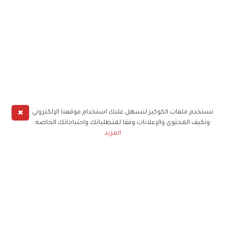
✖
نستخدم ملفات الكوكيز لنسهل عليك استخدام موقعنا الإلكتروني
ونكيف المحتوى والإعلانات وفقا لمتطلباتك واحتياجاتك الخاصة
المزيد
حملوا تطبيق
زهرة الخليج