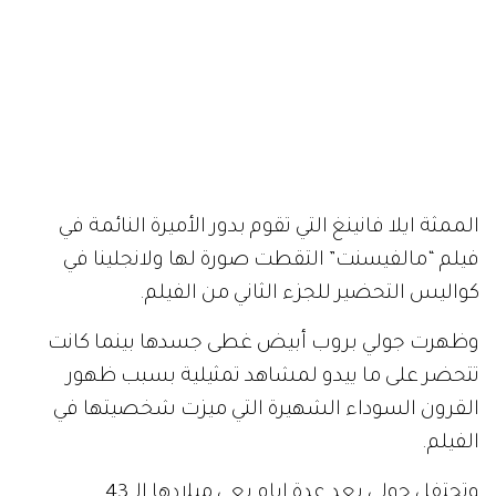
الممثة ايلا فانينغ التي تقوم بدور الأميرة النائمة في
فيلم
“
مالفيسنت
”
التقطت صورة لها ولانجلينا في
كواليس التحضير للجزء الثاني من الفيلم
.
وظهرت جولي بروب أبيض غطى جسدها بينما كانت
تتحضر على ما ييدو لمشاهد تمثيلية بسبب ظهور
القرون السوداء الشهيرة التي ميزت شخصيتها في
الفيلم
.
وتحتفل جولي بعد عدة ايام بعي ميلادها الـ 43
.