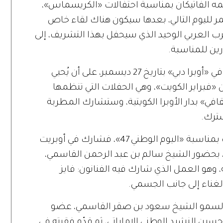
يمه الفاتيكان بمناسبة احتفالات «الكريسماس»،
بتاريخ 14 ديسمبر وتستمر لليوم التالي، بعدها سيكون هناك لقاء خاص
ب العربي الوحيد الذي سيحفل بهذا التشريف، إلى
ين للمناسبة.
وفور عودته سيبدأ التجهيز لحفله المنتظر في «أوبرا دبي» بتاريخ 27 ديسمبر، على أن يُحيي
لاً ضمن مهرجان «فبراير الكويت»، وهي الحفلات التي تنظمها
قافي» بدار الأوبرا الكويتية، وستشارك المطربة
ترك.
وكان حسين قد تألق في احتفالات الإمارات بمناسبة «اليوم الوطني 47»، فشارك في أوبريت
ة، بحضور الشيخ سالم بن عبد الرحمن القاسمي،
هو العمل الذي شارك فيه الفنانون: فايز
لغناء إلى جانب الجسمي.
السمو الشيخ سعود بن صقر القاسمي، عضو
ين النشيد الوطني الإماراتي، ثم قدّم فقرته في