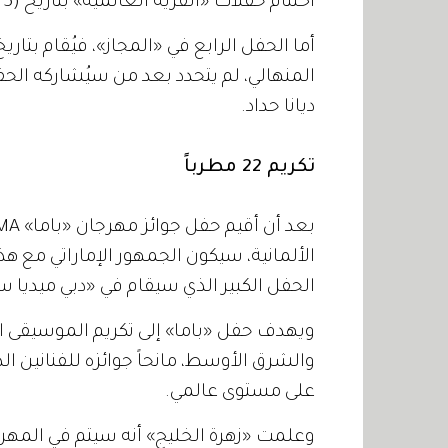
اختتام حفلات «القرية العالمية» بتاريخ (5 إبريل 2019).
المنهالي، لم يتحدد بعد من سيُشاركه الح
ديانا حداد.
تكريم 22 مطرباً
الحفل الكبير الذي سيقام في «دبي ميديا س
ويهدف حفل «باما» إلى تكريم الموسيقى ال
والشرق الأوسط، مانحاً جوائزه للفنانين الذ
على مستوى عالمي.