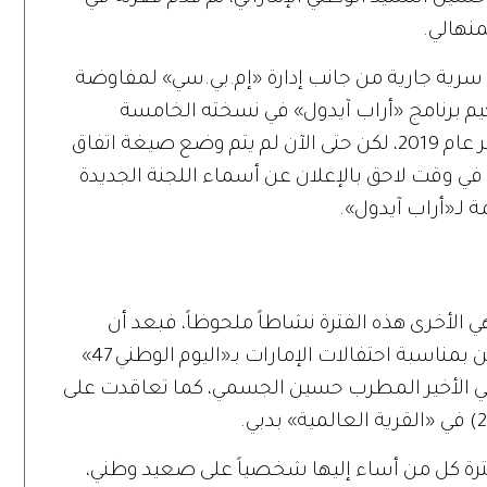
نهالي.
 سرية جارية من جانب إدارة «إم.بي.سي» لمفاوضة
م برنامج «أراب آيدول» في نسخته الخامسة
المقبلة، والمتوقع انطلاقتها شهر نوفمبر عام 2019، لكن حتى الآن لم يتم وضع صيغة اتفاق
م في وقت لاحق بالإعلان عن أسماء اللجنة الجديدة
ة لـ«أراب آيدول».
 الأخرى هذه الفترة نشاطاً ملحوظاً، فبعد أن
أحيت حفلاً في مدينة مسقط، قدمت حفلين بمناسبة احتفالات الإمارات بـ«اليوم الوطني 47»
في الأخير المطرب حسين الجسمي، كما تعاقدت على
ترة كل من أساء إليها شخصياً على صعيد وطني،