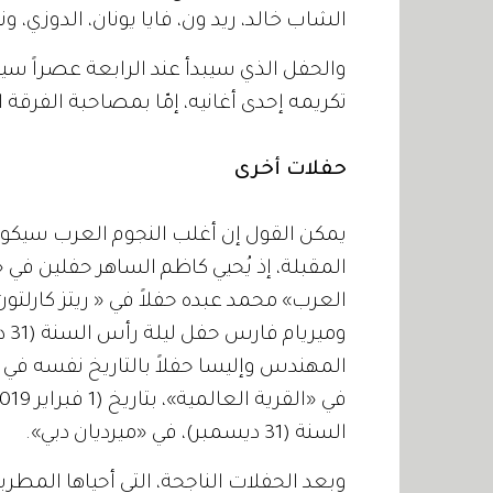
الشاب خالد، ريد ون، فايا يونان، الدوزي، و
والحفل الذي سيبدأ عند الرابعة عصراً س
تكريمه إحدى أغانيه، إمّا بمصاحبة الفرقة 
حفلات أخرى
يمكن القول إن أغلب النجوم العرب سيكونو
وم
المهندس وإليسا حفلاً بالتاريخ نفسه في «ال
السنة (31 ديسمبر)، في «ميرديان دبي».
وبعد الحفلات الناجحة، التي أحياها المط