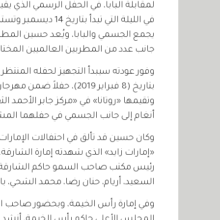
لمقابلة البابا، في الحفل الرسمي الذي يق
في الليلة التي تبدأ 
يجمع الجسمي والبابا، ويُعد حسين المطر
جانب عدد من المطربين العالميين المختار
بتاريخ (8 فبراير 2019)، حف
وتقيمها «روتانا» في «مركز جابر الأحمد الث
أنغام إلى جانب الجسمي في حفلهما المش
«إمارات زايد» الذي شهدته إمارة الشارق
رئيس مكتب صاحب السمو حاكم الشارقة، و
السعيد، أريام، حنان رضا، محمد الشحي، با
وفي إمارة رأس الخيمة، وبحضور صاحب 
المجلس الأعلى حاكم رأس الخيمة، أنشد حس