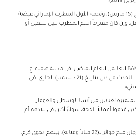
أما الحفل الرابع في «المجاز»، فيُقام بتاريخ (15 مارس)، ونجمه الأول المطرب الإماراتي عيضة
فل، وإن كان مقترحاً اسم المطرب نبيل شعيل أو
بعد أن أقيم حفل جوائز مهرجان «باما» BAMA العالمي العام الماضي، في مدينة هامبورغ
الألمانية، سيكون الجمهور الإماراتي مع هذا الحدث في دبي بتاريخ (21 ديسمبر) الجاري، في
يتي».
متميزة لفنانين من آسيا الوسطى والقوقاز
ين قدموا أعمالاً ناجحة، سواءً أكان في بلادهم أم
وعلمت «زهرة الخليج» أنه سيتم في المهرجان منح جوائز لـ(22 فناناً وفنانة)، بينهم: نجوى كرم،