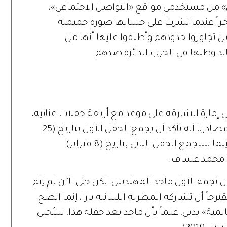
ن» من مستخدمي مواقع «التواصل الاجتماعي»،
ؤخراً عندما نشرت على حسابها صورة حميمية
 تجاوزوا حدودهم وأطلقوا عليها أنها من
ساند وطنها في الحرب الدائرة ضدهم.
 إمارة الشارقة على موعد مع أربعة حفلات غنائية،
تقام على مسرح «المجاز»، وحتى الآن تفيد مصادرنا أنه تأكد أن يجمع الحفل الأول بتاريخ (25
يناير)، المطربين هاني شاكر ووائل جسار، بينما سيجمع الحفل الثاني بتاريخ (8 فبراير)
» محمد عساف.
يخ (1 مارس)، فسيكون نجمه الأول ماجد المهندس، لكن حتى الآن لم يتم
حاً أن تشاركه المطربة اللبنانية يارا، إنما اتضح
عالمية» بدبي، علماً بأن ماجد بعد حفله هذا، سيُحيي