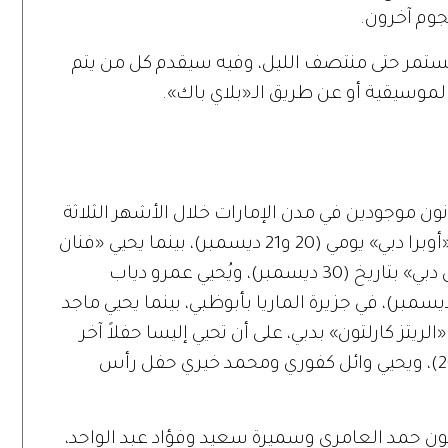
نجوم آخرون.
يستمر حتى منتصف الليل، وفيه سيقدم كل من يتم
الموسيقية أو عن طريق الـ«بلاي باك».
ن موجودين في مدن الإمارات خلال الأشهر الثلاثة
المقبلة، إذ يُحيي كاظم الساهر حفلين في «أوبرا دبي» يومي (20 و21 ديسمبر)، بينما يحيي «فنان
العرب» محمد عبده حفلاً في « ريتز كارلتون دبي» بتاريخ (30 ديسمبر)، ويُحيي عمرو دياب
يريام فارس حفل ليلة رأس السنة (31 ديسمبر)، في جزيرة الماريا بأبوظبي، بينما يحيي ماجد
ريتز كارلتون» بدبي، على أن تحيي إليسا حفلاً آخر
في «القرية العالمية»، بتاريخ (1 فبراير 2019)، ويحيي وائل كفوري ومحمد خيري حفل رأس
ربون حمد العامري وسميرة سعيد وفؤاد عبد الواحد،