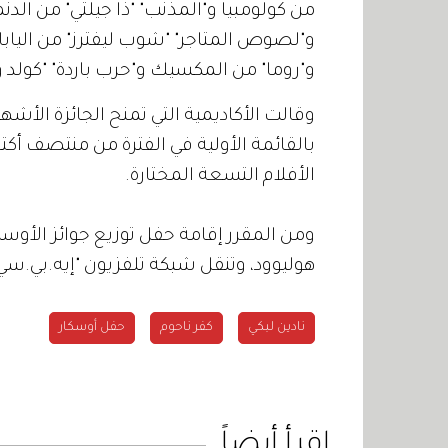
من كولومبيا و"المذنب" "ذا جيلتي" من الدنما
و"لصوص المتاجر" "شوب ليفترز" من اليابان
و"روما" من المكسيك و"حرب باردة" "كولد وور"
وقالت الأكاديمية التي تمنح الجائزة الأشه
بالقائمة الأولية في الفترة من منتصف أك
الأفلام التسعة المختارة.
هوليوود، وتنقل شبكة تلفزيون "إيه.بي.سي
نادين لبكي
كفر ناحوم
حفل أوسكار
اقرأ أيضاً