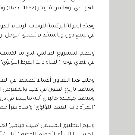
الهولندي يوهانس فيرمير (1632 - 1675) وذلك مجانا في متحف رقمي.
في سبع دول وباستخدام تطبيق "جوجل ارتس آند كلتشر" (ure
ويضم المشروع العالمي الذي تم الكشف 
في لاهاي لوحة "الفتاة ذات القرط اللؤلؤي".
وجلب هذا التعاون أعمالا يضمها في العاد
ومتحف تاريخ الفنون في فيينا والمعرض ا
ومتحف جيملده جاليري ألته مايستر في در
"المرأة ذات العقد اللؤلؤي" و"فتاة تقرأ خط
ويتيح التطبيق المسمى "مييت فيرمير" لع