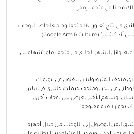
وهذه الجولة الرقمية للوحات الرسام الهولندي هي نتاج تعاون 18 متحفا وجامعا خاصا للوحات
Google Arts & Cult).
عنه أوائل الشهر الجاري في متحف ماورتشهاوس
ي متحف المتروبوليتان للفنون في نيويورك
لوطني في لندن ومتحف جيملده جاليري في برلين
يسدن. وساهم الأخير بعرض بين لوحات أخرى
ابا بجوار نافذة مفتوحة".
شاق الفن الوصول إلى اللوحات من خلال أجهزة