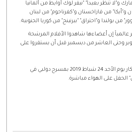
رك و"لا تنظر بعيداً" "نيفر لوك أوايط من ألمانيا
 و"أيكا" من قازاخستان و"كفرناحوم" من لبنان
 من بولندا و"احتراق" "بيرنينج" من كوريا الجنوبية.
ر عالمياً إن أعضاءها شاهدوا الأفلام المرشحة
توبر وحتى العاشر من ديسمبر قبل أن يستقروا على
ومن المقرر إقامة حفل توزيع جوائز الأوسكار يوم الأحد 24 شباط 2019 بمسرح دولبي في
" الحفل على الهواء مباشرة.