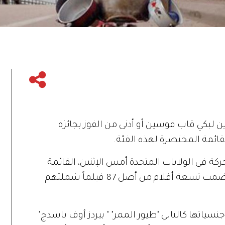
دين لبكي قاب قوسين أو أدنى من الفوز بجائزة
ائمة المختصرة لهذه الفئة.
كة في الولايات المتحدة أمس الإثنين، القائمة
المختصرة لمسابقة أفضل فيلم أجنبي وضمت تسعة أفلام من أصل 87 فيلماً شملتهم
 جنسياتها كالتالي "طيور الممر" " بيردز أوف باسدج"