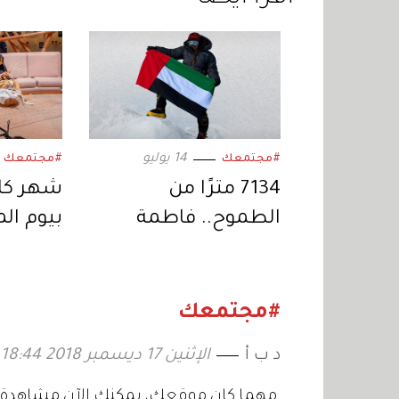
14 يوليو
#مجتمعك
#مجتمعك
7134 مترًا من
شهر كام
الطموح.. فاطمة
بيوم الم
العوضي تستعد
في 2026
لتحدي قمة «لينين»
#مجتمعك
د ب أ
الإثنين 17 ديسمبر 2018 18:44
مهما كان موقعك، يمكنك الآن مشاهدة كل 