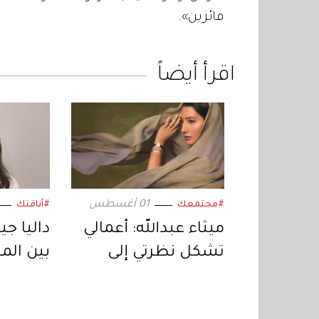
فائزين».
اقرأ أيضاً
01 أغسطس
#مجتمعك
#أناقتك
ميثاء عبدالله: أعمالي
داليا جي
تشكل نظرتي إلى
بين ال
نفسي والعالم
يصنع ا