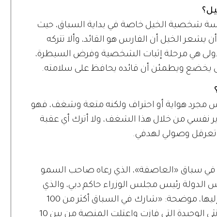
يل؟
دارسة شخصية الخيل خاصة في بداية السباق، حيث
يشعر الخيل أن الفارس هو القائد، وألا تتركه
ولى هي مرحلة إثبات الشخصية وفرض السيطرة،
تى يخضع ويطمئن أن قائده يحافظ على سلامته.
يس مجرد هواية أو احتراف ولكنه متعة وشغف، فهو
ير نفسي من خلال هذا الشغف، ولا أترك أي عقبة
وتعرقل وصولي لهدفي.
ا في سباق «العاصفة»، الذي رعاه صاحب السمو
س الدولة رئيس مجلس الوزراء حاكم دبي، والذي
أقيم في دولة الكويت، كان مميزاً بالنسبة إليها، موضحة: «شارك في السباق أكثر من 100
فارس، وفزت فيه بالمركز الثالث وكنت الأنثى الوحيدة التي فازت واعتلت المنصة من بين 10