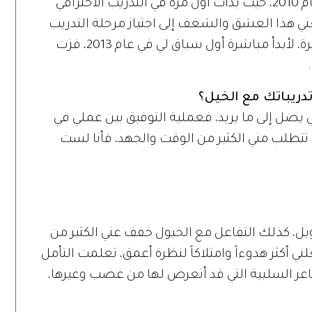
هاجس حبي وعشقي للخيل يراودني حتى عام 2010، حيث بدأت أول مرة في التدريب الاحترافي
 هذا العشق والشغف إلى اجتياز مرحلة التدريب
بسرعة كبيرة على الرغم من أنني بدأت متأخرة، لأبدأ مباشرة أول سباق لي في عام 2013، فزت
ريباتك مع الخيل؟
يصل إلى ما يريد، فعملية التوفيق بين عملي في
، تتطلب مني الكثير من الوقت والجهد، فأنا لست
، كذلك التفاعل مع الخيول خفف عني الكثير من
ني أكثر هدوءاً وامتلاكاً لنظرة أعمق، تعلمت التأمل
شاعر السلبية التي قد أتعرض لها من غضب وغيرها،