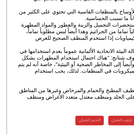
وساخ بالمنظفات القاسية التي تحتوي على الكثير من
اناً ما تسبب الحساسية.
ستحضرات التجميل والزينة والعطور والمواد المطهرة
ياً تماما من الجراثيم وهذا أيضاً ليس مطلوباً تماماً،
كيمياويات إذا استخدم المنظف الصحيح للغرض
بيئة الاتحادية الألمانية عموماً بعدم استخدامها في
ستوف شتانج: "هناك احتمال استخدام المطهرات بشكل
ضاً إلى المخاطر الصحية أو البيئية"، خاصة أنه لم يتم
للميكروبات في المنظفات. لذلك، يجب استخدام
نظيف المطبخ والحمام والمرحاض وغيرها من المناطق
لى الجلد ومنظف معتدل متعدد الأغراض ومنظف
ترتيب المنزل
التدبير المنزلي