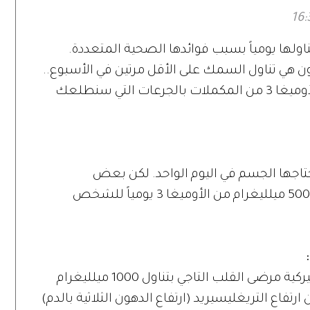
يجب تناولها يومياً بسبب فوائدها الصحية المتعددة.
 هي تناول السمك على الأقل مرتين في الأسبوع..
وإن لم يحدث ذلك، فيجب الحصول على الأوميغا 3 من المكملات بالجرعات التي سنطلعك
 محدد لكمية الأوميغا 3 التي يحتاجها الجسم في اليوم الواحد. لكن بعض
المنظمات الصحية تنصح بتناول 250 إلى 500 ميلليغرام من الأوميغا 3 يومياً للشخص
تنصح منظمة القلب الأميركية مرضى القلب التاجي بتناول 1000 ميلليغرام
 يعانون ارتفاع التريغليسيريد (ارتفاع الدهون الثلاثية بالدم)