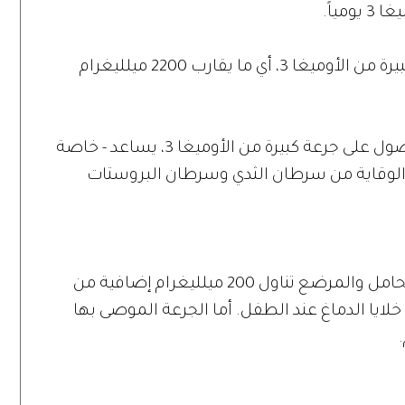
تثبت الأبحاث أن جرعة كبيرة من الأوميغا 3، أي ما يقارب 2200 ميلليغرام
تشير الأبحاث إلى أن الحصول على جرعة كبيرة من الأوميغا 3، يساعد - خاصة
 الوقاية من سرطان الثدي وسرطان البروستات
تفيد الإرشادات العالمية بأن على المرأة الحامل والمرضع تناول 200 ميلليغرام إضافية من
ى بناء خلايا الدماغ عند الطفل. أما الجرعة الموصى بها