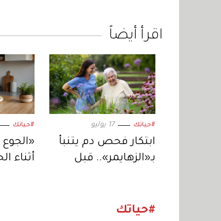
اقرأ أيضاً
17 يوليو
#حياتك
#حياتك
ابتكار فحص دم يتنبأ
«الجوع 
بـ«الزهايمر».. قبل
أثناء ال
ظهور الأعراض
شائعة 
تحقيق أ
#حياتك