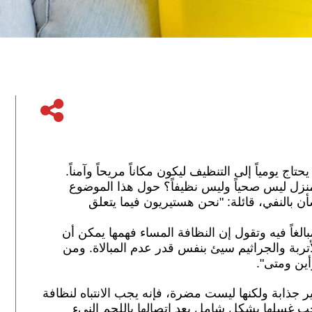
حتاج يومياً إلى التنظيف ليكون مكاناً مريحاً وآمناً.
منزل ليس صحياً وليس نظيفاً؟ حول هذا الموضوع
أن بالنفي، قائلة: "نحن هستيريون فيما يتعلق
لغاً فيه وتقول إن النظافة المساء فهمها يمكن أن
أتربة والجراثيم سيئ بنفس قدر عدم المبالاة. ومن
أين ومتى".
ر جذابة ولكنها ليست مضرة، فإنه يجب الانتباه لنظافة
جب غسلها بشكل شامل بعد اتصالها باللحم النيء