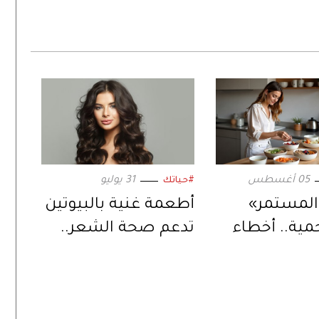
05 أغسطس
31 يوليو
#حياتك
المستمر»
أطعمة غنية بالبيوتين
حمية.. أخطاء
تدعم صحة الشعر..
تمنعكِ من
وتعزز وظائف الدماغ
هدافكِ