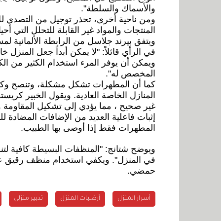
والأسماك والسلطة".
ومن ناحية أخرى، تحذر توجيل من التصدي للأ
المنتجات والمواد غير القابلة للتحلل التي أحي
ويتفق بيرند جلاسل من الرابطة الألمانية لم
في الرأي قائلاً: "لا يمكن أبداً جعل المنزل خال
ويمكن أن يوفر المرء استخدام الكثير من ال
المخصص له".
كما أن المطهرات تشكل مشكلة، وتنصح وكالة ال
المنازل الخاصة العادية. ويقول الخبير كري
غير صحيح ، مما يؤدي إلى تشكيل المقاومة وأي
إثبات فاعلية العديد من الإضافات المضادة 
المطهرات فقط إذا أوصى بها الطبيب.
ويوضح شتانج: "المنظفات البسيطة كافية لت
في المنزل". ويكفي استخدام منظف رقيق ع
حمضي.
أسرار المنزل
أرضيات المنزل
تدبير منزلي