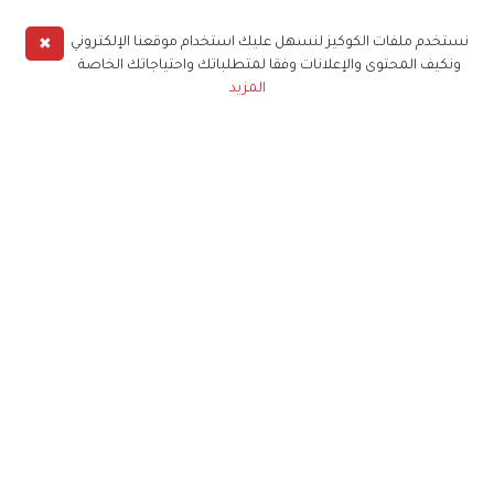
✖
نستخدم ملفات الكوكيز لنسهل عليك استخدام موقعنا الإلكتروني
ونكيف المحتوى والإعلانات وفقا لمتطلباتك واحتياجاتك الخاصة
المزيد
حملوا تطبيق
زهرة الخليج
الاشتراك للحصول على ملخص أسبوعي على بريدك
الإلكتروني