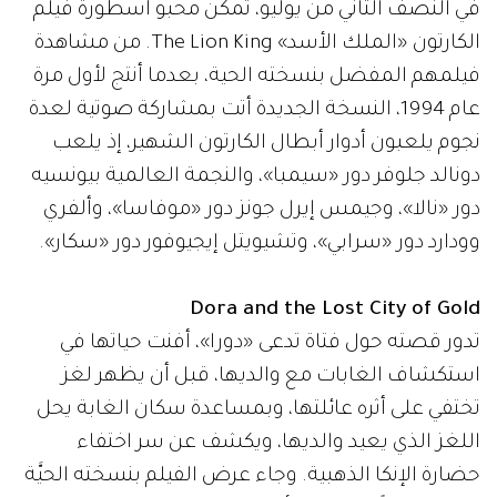
في النصف الثاني من يوليو، تمكن محبو أسطورة فيلم
الكارتون «الملك الأسد» The Lion King. من مشاهدة
فيلمهم المفضل بنسخته الحية، بعدما أنتج لأول مرة
عام 1994، النسخة الجديدة أتت بمشاركة صوتية لعدة
نجوم يلعبون أدوار أبطال الكارتون الشهير، إذ يلعب
دونالد جلوفر دور «سيمبا»، والنجمة العالمية بيونسيه
دور «نالا»، وجيمس إيرل جونز دور «موفاسا»، وألفري
وودارد دور «سرابي»، وتشيويتل إيجيوفور دور «سكار».
Dora and the Lost City of Gold
تدور قصته حول فتاة تدعى «دورا»، أفنت حياتها في
استكشاف الغابات مع والديها، قبل أن يظهر لغز
تختفي على أثره عائلتها، وبمساعدة سكان الغابة يحل
اللغز الذي يعيد والديها، ويكشف عن سر اختفاء
حضارة الإنكا الذهبية. وجاء عرض الفيلم بنسخته الحيَّة