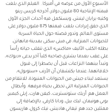
الأسبوع الأول من عرضه في أميركا. الفيلم الذي بلغت
قيمته الإنتاجية 80 مليون دولار، أخرجه كريس رينو
وكتبه برايان لينش، ويستكمل فيه أحداث الجزء الأول
الذي حقق إيرادات بلغت قيمتها 875 مليون دولار على
مستوى العالم، وتدور قصته حول الحياة السرية
للحيوانات المنزلية، في مبنى سكنى بمدينة مانهاتن،
بطله الكلب الأليف «ماكس» الذي تنقلب حياته رأساً
على عقب بعدما يشتري صاحبه كلباً آخر يدعى «ديوك»،
وتبدأ بينهما النزاعات قبل أن يضطرا إلى قبول
خلافاتهما، عندما يكتشفان أن الأرنب «سنوبول»،
يستعد لبناء جيش من الحيوانات المنبوذة، للانتقام من
الحيوانات المنزلية التي تحظى بحياة مرفهة. وأبطال
العمل هم: أريك ستونستريت، كيفن هارت، إيلي كيمبر،
بوبي هونيمان، ليك بيل، ودانا كارفي، بالإضافة إلى
ممثلين جدد هم: تيفاني هاديش، نيك كرول، هاريسون