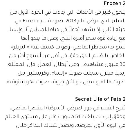
Frozen 2
بتحول كبير في الأحداث التي جاءت في الجزء الأول من
الفيلم الذي عرض عام 2013، يعود فيلم Frozen في
جزئه الثاني، إذ يشهد تحولاً في حياة الأميرتين آنا وإلسا،
مع زيادة قوة سحر أميرة الثلج، وعلى ما يبدو أنها
ستواجه مخاطر الماضي، وهو ما كشف عنه «التريلر»
الخاص بالفيلم، الذي حقق في أقل من أسبوع أكثر من
30 مليون مشاهدة. وعن أبطال العمل، فإن الممثلة
إيدينا مينزل سجلت صوت «إلسا»، وكريستين بيل
صوت «آنا»، وسجل جوناثان جروف صوت «كريستوف».
Secret Life of Pets 2
طُرح الفيلم في دور العرض الأميركية الشهر الماضي،
وحقق إيرادات بلغت 51 مليون دولار على مستوى العالم
في اليوم الأول لعرضه، وتصدر شباك التذاكر خلال