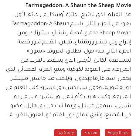
Farmageddon: A Shaun the Sheep Movie
هذا الفيلم الذي ترشح لجائزة أوسكار في جزئه الأول،
يعود في الجزء الثاني باسم Farmageddon: A Shaun
the Sheep Movie، وبقصة ريتشارد ستارزاك ومن
إخراج ويل بيشر وريتشارد فيلان. الفيلم تدور قصة
الجزء الثاني منه حول انطلاق الخروف «شون»
لمساعدة الكائن الأجنبي الذي يسقط بالقرب من
المزرعة، على العودة لكوكبه ومنع الغزو الفضائي الذي
يحمل اسم فارماجيددون. ويلعب هنا جاستن فليتشر
دور «شون»، وجون سباركس دور «بيتزر» كلب الغنم في
المزرعة، وكيت هارب كأم تيمي، وريتشارد ويبر في دور
شيرلي، سيمون غرينال، وإيما تيت في دور هازل، عضو
في القطيع، وأندي نيمان دور الغنم ذو العيون الغريبة.
Toy Story
Frozen
Angry Birds