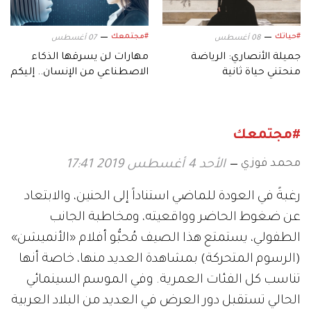
#حياتك
#مجتمعك
08 أغسطس
07 أغسطس
جميلة الأنصاري: الرياضة
مهارات لن يسرقها الذكاء
منحتني حياة ثانية
الاصطناعي من الإنسان.. إليكم
أبرزها!
#مجتمعك
محمد فوزي
الأحد 4 أغسطس 2019 17:41
رغبةً في العودة للماضي استناداً إلى الحنين، والابتعاد
عن ضغوط الحاضر وواقعيته، ومخاطبة الجانب
الطفولي، يستمتع هذا الصيف مُحبُّو أفلام «الأنميشن»
(الرسوم المتحركة) بمشاهدة العديد منها، خاصة أنها
تناسب كل الفئات العمرية. وفي الموسم السينمائي
الحالي تستقبل دور العرض في العديد من البلاد العربية