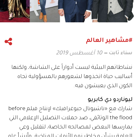
#مشاهير العالم
سناء ثابت
10 أغسطس 2019
نشاطاتهم البيئية ليست أدواراً على الشاشة، ولكنها
أساليب حياة اتخذوها لشعورهم بالمسؤولية تجاه
الكون الذي يعيشون فيه.
ليوناردو دي كابريو
شارك مع «ناشيونال جيوغرافيك» لإنتاج فيلم before
the flood الوثائقي، ضد حملات التضليل الإعلامي التي
يمارسها البعض لمصالحه الخاصة، لتقليل وعي
العامة بشأن مخاطر نمو الأزمات المناخية. وأنشأ عام