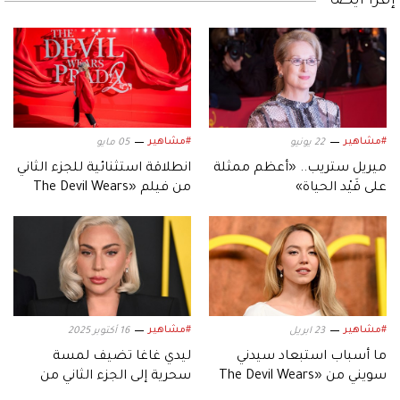
إقرأ أيضاً
#مشاهير
#مشاهير
22 يونيو
05 مايو
ميريل ستريب.. «أعظم ممثلة
انطلاقة استثنائية للجزء الثاني
على قَيْد الحياة»
من فيلم «The Devil Wears
Prada»
#مشاهير
#مشاهير
23 ابريل
16 أكتوبر 2025
ما أسباب استبعاد سيدني
ليدي غاغا تضيف لمسة
سويني من «The Devil Wears
سحرية إلى الجزء الثاني من
Prada 2»؟
فيلم «The Devil Wears