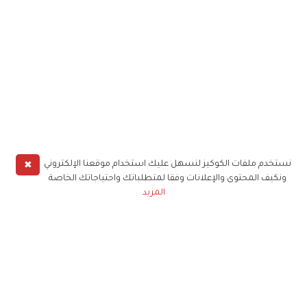
✖
نستخدم ملفات الكوكيز لنسهل عليك استخدام موقعنا الإلكتروني
ونكيف المحتوى والإعلانات وفقا لمتطلباتك واحتياجاتك الخاصة
المزيد
حملوا تطبيق
زهرة الخليج