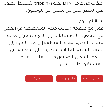
حلقات من عرض MTV بعنوان trippin، لتسليط الضوء
على الخطر البيئي من تشيلي حتى يلوستون.
تشانينغ تاتوم
عمل مع منظمة «بلانيت ميد»، المتخصصة في العمل
مع الشعوب الأصلية للأمازون، الذي يعد مركز العالم
للنباتات الطبية. تهدف المنظمة إلى لفت الانتباه إلى
التدمير السريع للغابات المطيرة، وإلى المعرفة التي
يملكها السكان الأصليون فيما يتعلق بالعلاجات
العشبية والطب النباتي.
ميريل ستريب
كاميرون دياز
ليوناردو دي كابريو