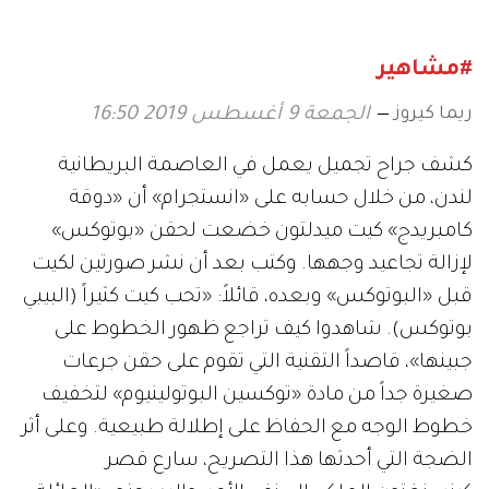
Prada»
#مشاهير
ريما كيروز
الجمعة 9 أغسطس 2019 16:50
كشف جراح تجميل يعمل في العاصمة البريطانية
لندن، من خلال حسابه على «انستجرام» أن «دوقة
كامبريدج» كيت ميدلتون خضعت لحقن «بوتوكس»
لإزالة تجاعيد وجهها. وكتب بعد أن نشر صورتين لكيت
قبل «البوتوكس» وبعده، قائلاً: «تحب كيت كثيراً (البيبي
بوتوكس). شاهدوا كيف تراجع ظهور الخطوط على
جبينها»، قاصداً التقنية التي تقوم على حقن جرعات
صغيرة جداً من مادة «توكسين البوتولينيوم» لتخفيف
خطوط الوجه مع الحفاظ على إطلالة طبيعية. وعلى أثر
الضجة التي أحدثها هذا التصريح، سارع قصر