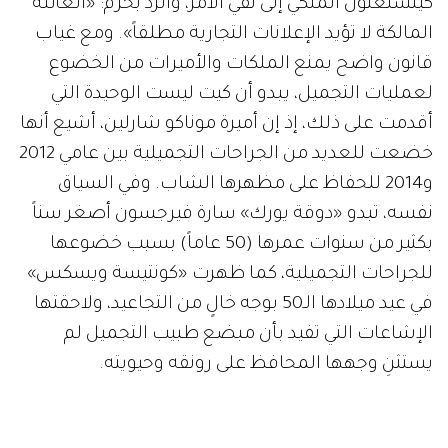
كينسنغتون الملكي إلى نفي الأمر، والرد بحزم: «العائلة
المالكة لا تؤيد الإعلانات التجارية مطلقاً». ومع غياب
قانون واضح يمنع الملكات والأميرات من الخضوع
لعمليات التجميل، يبدو أن كيت ليست الوحيدة التي
أقدمت على ذلك، إذ إن أميرة موناكو شارلين، أشيع أنها
خضعت للعديد من الجراحات التجميلية بين عامي 2012
و2014 للحفاظ على مظهرها الشاب. وفي السياق
نفسه، تبدو «دوقة يورك» سارة فيرجسون أصغر سناً
بكثير من سنوات عمرها (50 عاماً) بسبب خضوعها
للجراحات التجميلية، كما ظهرت «كونتيسة ويسكس»
في عيد ميلادها الـ50 بوجه خالٍ من التجاعيد، ولاحقتها
الإشاعات التي تفيد بأن مبضع طبيب التجميل لم
يستثنِ وجهها المحافظ على رونقه وحيويته.