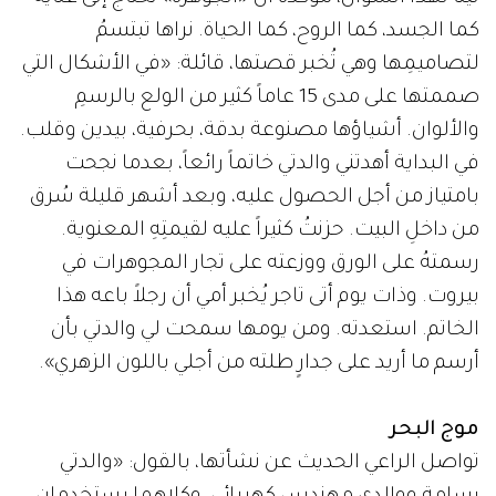
كما الجسد، كما الروح، كما الحياة. نراها تبتسمُ
لتصاميمِها وهي تُخبر قصتها، قائلة: «في الأشكال التي
صممتها على مدى 15 عاماً كثير من الولع بالرسمِ
والألوان. أشياؤها مصنوعة بدقة، بحرفية، بيدين وقلب.
في البداية أهدتني والدتي خاتماً رائعاً، بعدما نجحت
بامتياز من أجل الحصول عليه، وبعد أشهر قليلة سُرق
من داخلِ البيت. حزنتُ كثيراً عليه لقيمتِهِ المعنوية.
رسمتهُ على الورق ووزعته على تجار المجوهرات في
بيروت. وذات يوم أتى تاجر يُخبر أمي أن رجلاً باعه هذا
الخاتم. استعدته. ومن يومها سمحت لي والدتي بأن
أرسم ما أريد على جدارٍ طلته من أجلي باللون الزهري».
موج البحر
تواصل الراعي الحديث عن نشأتها، بالقول: «والدتي