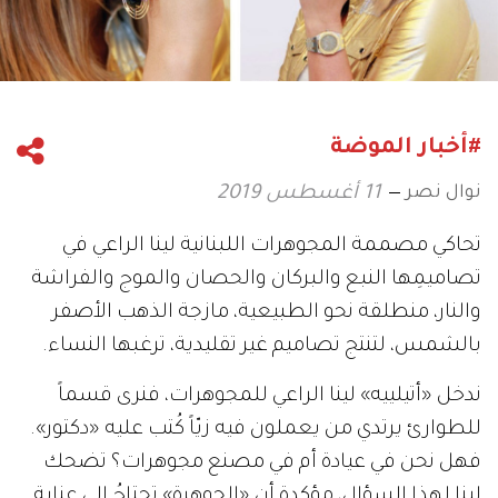
#أخبار الموضة
نوال نصر
11 أغسطس 2019
تحاكي مصممة المجوهرات اللبنانية لينا الراعي في
تصاميمِها النبع والبركان والحصان والموج والفراشة
والنار، منطلقة نحو الطبيعية، مازجة الذهب الأصفر
بالشمس، لتنتج تصاميم غير تقليدية، ترغبها النساء.
ندخل «أتيلييه» لينا الراعي للمجوهرات، فنرى قسماً
للطوارئ يرتدي من يعملون فيه زيّاً كُتب عليه «دكتور».
فهل نحن في عيادة أم في مصنع مجوهرات؟ تضحك
لينا لهذا السؤال، مؤكدة أن «الجوهرة» تحتاجُ إلى عناية