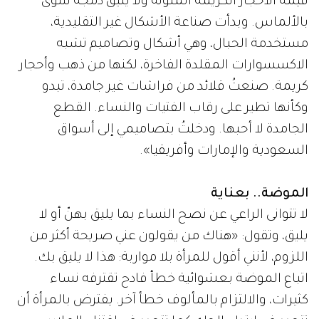
قيمة الأحجار الكريمة الملونة ولا يليق دمجه سوى
بالألماس. وبدأت صناعة الأشكال غير التقليدية،
مستخدمة الحبال، وهي أشكال وتصاميم تشبه
الاكسسوارات المقلدة الفاخرة، لكنها من ذهب وأحجار
كريمة. صنعتُ قلائد من فراشات غير جامدة، تبدو
وكأنها تطير على رقاب الفتيات والنساء. القطع
الجامدة لا أحبها. ودخلتُ بتصاميمي إلى أسواق
السعودية والإمارات وأفريقيا».
الموضة.. بعناية
لا تتوانى الراعي عن نصح النساء بما يليق بهنّ أو لا
يليق، وتقول: «هناك من يقولون عني صريحة أكثر من
اللزوم، لأنني أقول للمرأة بلا مواربة: هذا لا يليق بك.
اتباع الموضة بعشوائية خطأ فادح تقترفه نساء
كثيرات، والالتزام بالمألوف خطأ آخر. يفترض بالمرأة أن