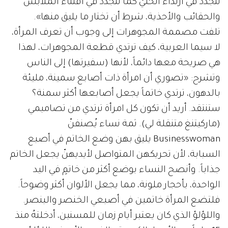
تتجدد في ارتداء الحليّ كما تتجدد في اقتناء الملابس
والحقائب والأحذية، شرط أن تختار ما يليق منها».
تلفت مصممة المجوهرات إلى وجوب أن تعرف المرأة،
لا سيما العربية، كيف ترتدي قطعة المجوهرات، لهذا
هي صريحة معها دائماً، لأنها (سفيرتها) إلى الناس
وتشرح: «تصوري أن امرأة ذات أصابع سمينة، مليئة
بالدهون، ترتدي خاتماً يجعل أصابعها أكثر سمنة؟
ستنتقد. أريد أن تكون كل امرأة ترتدي من تصاميمي
(ماركيتنغ متنقلة لي). ثمة نساء يُصنفنّ
Businesswoman يليق بهن وضع الخاتم في أصبع
السبابة، لأن تحريكهن المتواصل لأيديهنّ يجعل الخاتم
جذاباً. وأنصح النساء بوضع أكثر من خاتمٍ في اليد
الواحدة، بأحجار ملونة، مما يجعل الألوان أكثر وضوحاً.
فلتضع المرأة خاتمين في أصبعي الخنصر والبنصر.
واللؤلؤ الذي كان يعتبر أيام زمان للمسنين، أدخلتهُ منذ