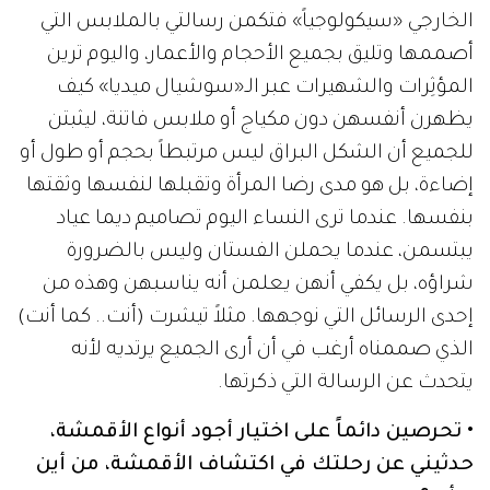
الخارجي «سيكولوجياً» فتكمن رسالتي بالملابس التي
أصممها وتليق بجميع الأحجام والأعمار، واليوم ترين
المؤثِرات والشهيرات عبر الـ«سوشيال ميديا» كيف
يظهرن أنفسهن دون مكياج أو ملابس فاتنة، ليثبتن
للجميع أن الشكل البراق ليس مرتبطاً بحجم أو طول أو
إضاءة، بل هو مدى رضا المرأة وتقبلها لنفسها وثقتها
بنفسها. عندما ترى النساء اليوم تصاميم ديما عياد
يبتسمن، عندما يحملن الفستان وليس بالضرورة
شراؤه، بل يكفي أنهن يعلمن أنه يناسبهن وهذه من
إحدى الرسائل التي نوجهها. مثلاً تيشرت (أنت.. كما أنت)
الذي صممناه أرغب في أن أرى الجميع يرتديه لأنه
يتحدث عن الرسالة التي ذكرتها.
• تحرصين دائماً على اختيار أجود أنواع الأقمشة،
حدثيني عن رحلتك في اكتشاف الأقمشة، من أين