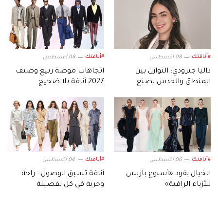
#أناقتك
#أناقتك
08 أغسطس
08 أغسطس
داليا جيرودي: التوازن بين
اتجاهات موضة ربيع وصيف
المنطق والحدس يصنع
2027 أناقة بلا ضجيج
التصميم
#أناقتك
#أناقتك
06 أغسطس
04 أغسطس
الخيال يقود «أسبوع باريس
أناقة تسبق الوصول.. راحة
للأزياء الراقية»
وحرية في كل تفصيلة