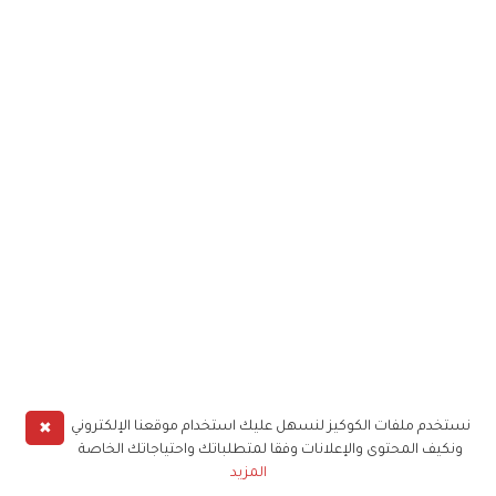
✖
نستخدم ملفات الكوكيز لنسهل عليك استخدام موقعنا الإلكتروني
ونكيف المحتوى والإعلانات وفقا لمتطلباتك واحتياجاتك الخاصة
المزيد