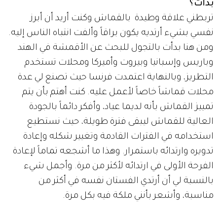
بدأت؟
تربطني علاقة وطيدة بالقماش وكنت أريد أن أبرز
نفسي بشيء أرتديه يكون براقاً وألفت انتباه الناس إليه.
ومن هنا بدأت بالتجول للبحث عن الأقمشة في الهند
وباريس وإسبانيا وبيروت وأميركا ومحلات تستخدم
التطريز، وبالنهاية اعتمدت فرنسا حيث تصنع لي عدة
محلات قماشاً خاصاً لأعمل عليه. كنت أهتم بأن يتم
تمييز القماش بأنه لديما عياد، وأفكر دائماً بالجودة
العالية للقماش ليبقى فترة طويلة، حيث نستطيع
استخدامه في الفترات القادمة وتغيير شكله وإعادة
تدويره وارتدائه باستمرار. وهذا ما أشجعه تماماً لإعادة
الفرحة الأولى في ارتدائه لأكثر من مرة. وأجمل شيء
بالنسبة لي أن أرتدي الفستان نفسه في أكثر من
مناسبة، وأشعر بأنني ملكة فيه بكل مرة.