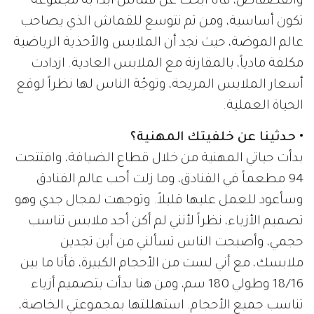
والفضفاض، فأنا أبحث عن قماش أبدأ به مجموعة
تكون أساسية، ومن ثم نتوسع للقماش الذي يصاحب
عالم الموضة، حيث نجد أن الملابس والأحذية الرياضية
مكلفة مادياً، بالمقارنة مع الملابس العادية. ازدادت
أسعار الملابس المريحة، وتوجّهَ الناس لها نظراً لوقع
الحياة العملية.
• حدثينا عن خلفيتك المهنية؟
بدأت حياتي المهنية من خلال قطاع الضيافة، وافتتحت
94 مطعماً في الفنادق، وما زلت أحب عالم الفنادق
وسأعود للعمل عليها قليلاً. وتوجهت لمجال جدي وهو
تصميم الأزياء، نظراً لأنني لم أكن أجد ملابس تناسب
حجمي، وأصبحت الناس تسألني من أين تجدين
ملابسك، مع أني لست من الأحجام الكبيرة، فأنا ما بين
16/‏‏18 وطولي 180 سم، ومن هنا بدأت بتصميم أزياء
تناسب جميع الأحجام. استهللتها بمجموعتي الخاصة،