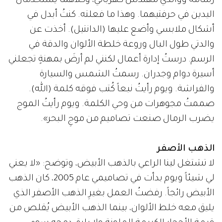
رسامة ووالدي مهندس كهربائي، وكلاهما يستخدمان
اليدين في حرفتيهما. وهذا ما فعلته. كنتُ أبدل في
أشكال ملابسي وأضع عليها (الدانتيل). أخذت عن
والدتي طول البال وروعة خلطة الألوان والدقة في
الرسم. درستُ إدارة أعمال لكنني لم أرضَ بمهنةٍ تجعلني
أسيرة دوام وجدران. رسمتُ الشمس والسيارة
والفراشة. ويوم رأيتُ نبعاً كُتب فوقه كلمة (الله).
صممتُ مجوهرات من وحي الكلمة. ويوم رأيتُ الموج
يضرب الرمال صنعت تصاميم من موجِ البحر».
الذهب الأصفر
لا تشتغل لينا الراعي بالذهب الأبيض، وتوضح: «لا يعني
لي شيئاً ويوم بدأت في تصاميمي عام 2005، كان الذهب
الأبيض رائجاً. رفضتُ العمل بغيرِ الذهب الأصفر الذي
يليق معه خلط الألوان، بينما الذهب الأبيض يُقلص من