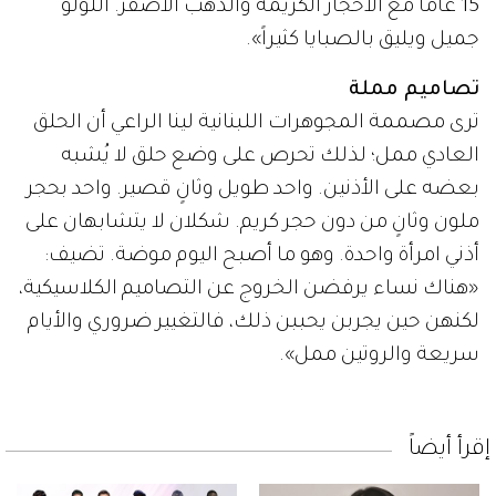
15 عاماً مع الأحجار الكريمة والذهب الأصفر. اللؤلؤ
جميل ويليق بالصبايا كثيراً».
تصاميم مملة
ترى مصممة المجوهرات اللبنانية لينا الراعي أن الحلق
العادي ممل؛ لذلك تحرص على وضع حلق لا يُشبه
بعضه على الأذنين. واحد طويل وثانٍ قصير. واحد بحجر
ملون وثانٍ من دون حجر كريم. شكلان لا يتشابهان على
أذني امرأة واحدة. وهو ما أصبح اليوم موضة. تضيف:
«هناك نساء يرفضن الخروج عن التصاميم الكلاسيكية،
لكنهن حين يجربن يحببن ذلك، فالتغيير ضروري والأيام
سريعة والروتين ممل».
إقرأ أيضاً