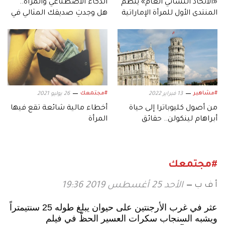
«الاتحاد النسائي العام» ينظم
الذكاء الاصطناعي والمرأة..
المنتدى الأول للمرأة الإماراتية
هل وجدتِ صديقك المثالي في
والكويتية
ChatGPT؟
#مشاهير
#مجتمعك
13 فبراير 2022
26 يوليو 2021
من أصول كليوباترا إلى حياة
أخطاء مالية شائعة تقع فيها
أبراهام لينكولن.. حقائق
المرأة
تاريخية لم تعرفها من قبل
#مجتمعك
أ ف ب
الأحد 25 أغسطس 2019 19:36
عثر في غرب الأرجنتين على حيوان يبلغ طوله 25 سنتيمتراً
ويشبه السنجاب سكرات العسير الحظّ في فيلم