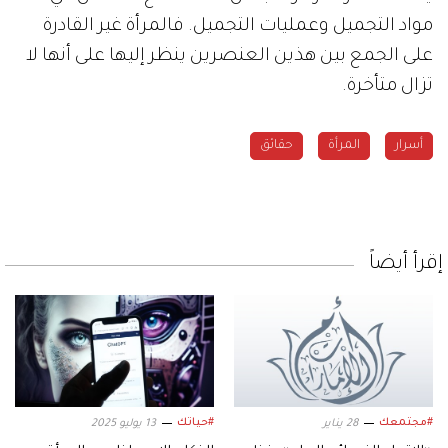
مواد التجميل وعمليات التجميل. فالمرأة غير القادرة
على الجمع بين هذين العنصرين ينظر إليها على أنها لا
تزال متأخرة.
أسرار
المرأة
حقائق
إقرأ أيضاً
#مجتمعك
#حياتك
28 يناير
13 يوليو 2025