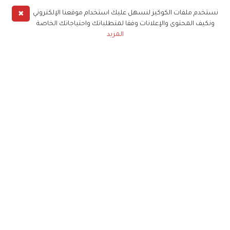
✖
نستخدم ملفات الكوكيز لنسهل عليك استخدام موقعنا الإلكتروني
ونكيف المحتوى والإعلانات وفقا لمتطلباتك واحتياجاتك الخاصة
المزيد
حملوا تطبيق
زهرة الخليج
الاشتراك للحصول على ملخص أسبوعي على بريدك
الإلكتروني