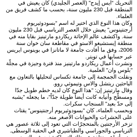
التحريك “آيس إيدج" (العصر الجليدي) كان يعيش في
المنطقة قبل 230 مليون سنة، بحسب ما كشف فريق من
العلماء.
وكان هذا النوع الذي اختير له اسم “بسودوثيريوم
أرجنتينوس" يعيش خلال العصر الترياسي قبل 230 مليون
سنة. واكتشف عالم الإحاثة ريكاردو مارتينيز بقايا منه في
منطقة إيستشيغو الاستو في مقاطعة سان خوان سنة
2006، وفق ما أفادت جامعة لا ماتانزا في بوينوس ايريس
عبر حسابها في تويتر.
ونشرت أعمال ريكاردو مارتينيز منذ فترة وجيزة في مجلّة
"بلوس وان" العلمية.
ونقلت الجمجمة إلى جامعة تكساس لتحليلها بالتعاون مع
الباحثين ريتشل والاس وتيموثي روو.
وقال مارتينيز إن: "هذا النوع كان لديه خطم طويل جدّا
ومسطّح وأنيابه كانت أيضاً طويلة جدّاً"، ما يجعله "يشبه
إلى حدّ بعيد" السنجاب سكرات.
وبحسب العلماء، كان "بسودوثيريوم أرجنتينوس" يقتات
على الحشرات والحيوانات الأصغر منه.
تزخر الأرجنتين بالمتحجرّات التي تعود إلى ثلاثة عصور هي
الترياسي والجوراسي والطباشيري في الحقبة الوسطى.