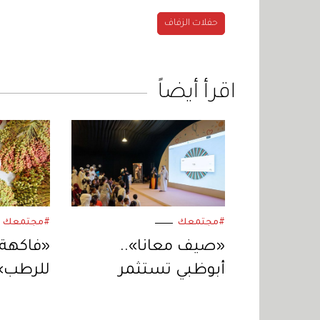
حفلات الزفاف
اقرأ أيضاً
#مجتمعك
#مجتمعك
«صيف معانا»..
«فاكهة 
أبوظبي تستثمر
للرطب» 
الإجازة الصيفية
الإنتاج 
بفعاليات متنوعة
الإمارات