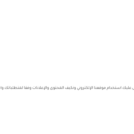
ليك استخدام موقعنا الإلكتروني ونكيف المحتوى والإعلانات وفقا لمتطلباتك وا
حملوا ت
ص
زهرة ال