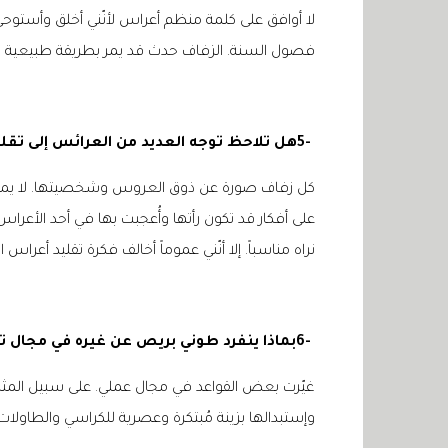
لا أوافق على كلمة منظم أعراس لأنّني أخلق وأستو
فصول السنة. الزفاف حدث قد يمر بطريقة طبيعية وعاد
5-
هل تلاحظ توجه العديد من العرائس إلى تقل
كل زفاف صورة عن ذوق العروس وشخصيتها. لا يمكنه
على أفكار قد تكون رأتها وأُعجبت بها في أحد الأعراس
نراه مناسباً. إلا أنّني عموماً أخالف فكرة تقليد أعراس
6-
بماذا ينفرد طوني بريص عن غيره في مجال 
غيّرت بعض القواعد في مجال عملي. على سبيل المثال
وإستبدالها بزينة مُبتكرة وعصرية للكراسي والطاولا