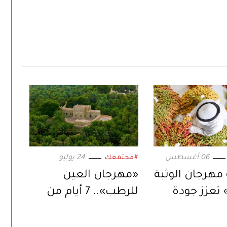
06 أغسطس
24 يوليو
#مجتمعك
مهرجان الوثبة
«مهرجان العين
تعزز جودة
للرطب».. 7 أيام من
المحلي لثمار
الأثر التراثي المستدام