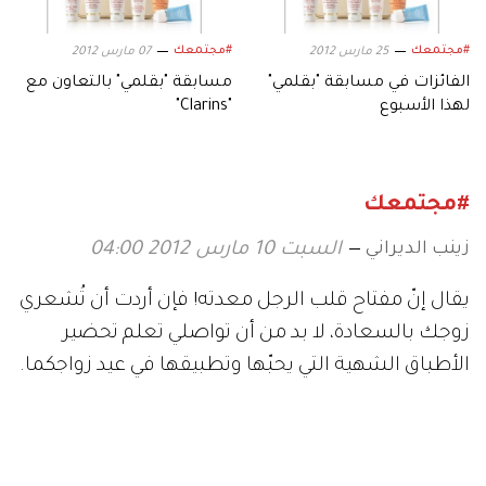
#مجتمعك
#مجتمعك
25 مارس 2012
07 مارس 2012
الفائزات في مسابقة "بقلمي"
مسابقة "بقلمي" بالتعاون مع
لهذا الأسبوع
"Clarins"
#مجتمعك
زينب الديراني
السبت 10 مارس 2012 04:00
يقال إنّ مفتاح قلب الرجل معدته! فإن أردت أن تُشعري
زوجك بالسعادة، لا بد من أن تواصلي تعلم تحضير
الأطباق الشهية التي يحبّها وتطبيقها في عيد زواجكما.