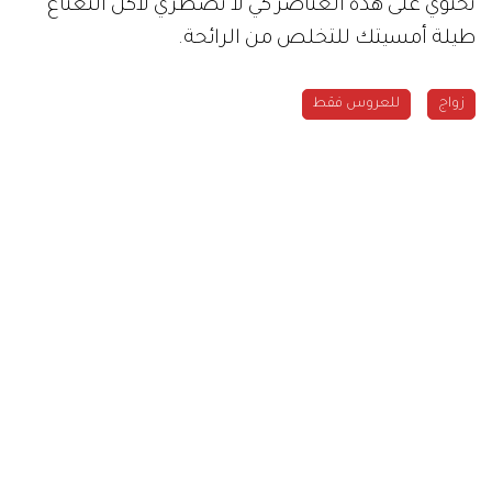
تحتوي على هذه العناصر كي لا تضطري لأكل النعناع
طيلة أمسيتك للتخلص من الرائحة.
زواج
للعروس فقط