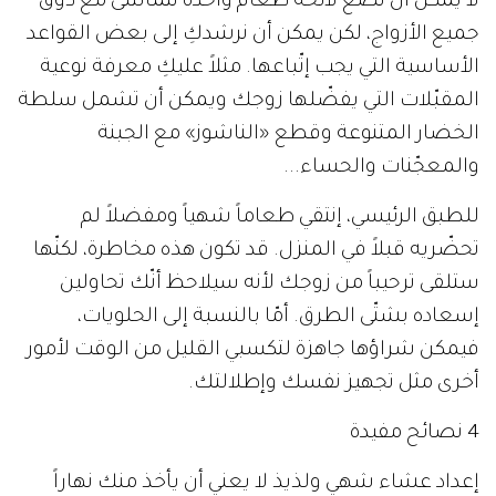
لا يمكن أن نضع لائحة طعام واحدة تتماشى مع ذوق
جميع الأزواج، لكن يمكن أن نرشدكِ إلى بعض القواعد
الأساسية التي يجب إتّباعها. مثلاً عليكِ معرفة نوعية
المقبّلات التي يفضّلها زوجك ويمكن أن تشمل سلطة
الخضار المتنوعة وقطع «الناشوز» مع الجبنة
والمعجّنات والحساء...
للطبق الرئيسي، إنتقي طعاماً شهياً ومفضلاً لم
تحضّريه قبلاً في المنزل. قد تكون هذه مخاطرة، لكنّها
ستلقى ترحيباً من زوجك لأنه سيلاحظ أنّك تحاولين
إسعاده بشتّى الطرق. أمّا بالنسبة إلى الحلويات،
فيمكن شراؤها جاهزة لتكسبي القليل من الوقت لأمور
أخرى مثل تجهيز نفسك وإطلالتك.
4 نصائح مفيدة
إعداد عشاء شهي ولذيذ لا يعني أن يأخذ منك نهاراً