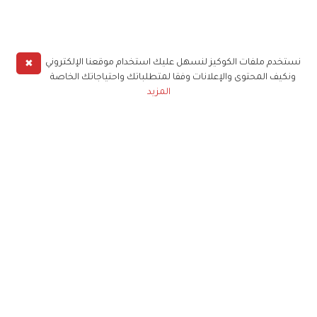
✖
نستخدم ملفات الكوكيز لنسهل عليك استخدام موقعنا الإلكتروني
ونكيف المحتوى والإعلانات وفقا لمتطلباتك واحتياجاتك الخاصة
المزيد
حملوا تطبيق
زهرة الخليج
الاشتراك للحصول على ملخص أسبوعي على بريدك