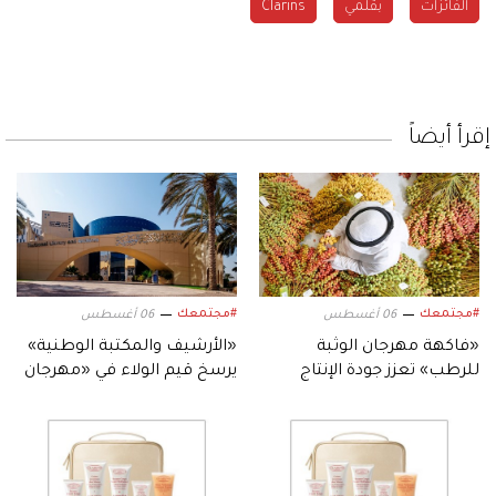
الفائزات
بقلمي
Clarins
إقرأ أيضاً
#مجتمعك
#مجتمعك
06 أغسطس
06 أغسطس
«فاكهة مهرجان الوثبة
«الأرشيف والمكتبة الوطنية»
للرطب» تعزز جودة الإنتاج
يرسخ قيم الولاء في «مهرجان
المحلي لثمار الإمارات
الشيخ زايد الصيفي»