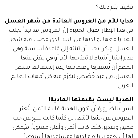
فكيف يتم ذلك؟
هدايا للأم من العروس العائدة من شهر العسل
في هذا الإطار، تقول الخبيرة إنّ العروس قد تبدأ بجلب
الهدايا معها لوالدتها من البلد الذي قضت فيه شهر
العسل. ولكن يجب أن تتنبّه إلى قاعدة أساسية وهي
عدم إختيار أشياء لا تحتاجها الأم أو هي بغنى عنها.
المهم أن تُشعرها بإهتمامها رغم إنشغالها بشهر
العسل، في عيد خُصّص لتُكرّم فيه كل أمهات العالم
العربي.
الهدية ليست بقيمتها المادية!
ليس بالضرورة أن تكون الهدية غالية الثمن لتُعبّر
العروس عن حبّها لأمّها، بل كلّما كانت تنبع عن حب
عميق وتقدير، كلّما كانت أثمن وأغلى معنوياً. فيُمكن
لها أن تقوم بزيارة والدتها ومساعدتها أسبوعياً