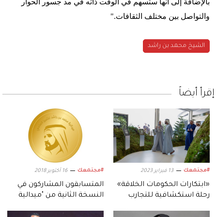
بالإضافة إلى أنها ستسهم في الوقت ذاته في مد جسور الحوار
والتواصل بين مختلف الثقافات
".
الشيخ محمد بن راشد
إقرأ أيضاً
#مجتمعك
#مجتمعك
13 فبراير 2023
16 أكتوبر 2018
«ابتكارات الحكومات الخلاقة»
المتسابقون المشاركون في
رحلة استكشافية للتجارب
النسخة الثانية من "ميدالية
الملهمة
محمد بن راشد للعلماء"
يترقّبون موعد إعلان النتائج