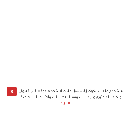
✖
نستخدم ملفات الكوكيز لنسهل عليك استخدام موقعنا الإلكتروني
ونكيف المحتوى والإعلانات وفقا لمتطلباتك واحتياجاتك الخاصة
المزيد