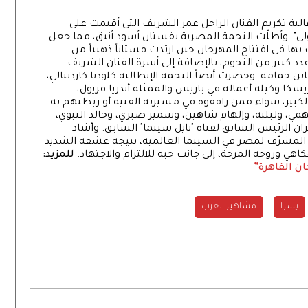
ة تكريم الفنان الراحل عمر الشريف التي أقيمت على
ي". وأطلّت النجمة المصرية بفستان أسود أنيق، مما جعل
ها في افتتاح المهرجان حين ارتدت فستاناً ذهبياً من
 كبير من النجوم، بالإضافة إلى أسرة الفنان الشريف
فاتن حمامة. وحضرت أيضاً النجمة الإيطالية كلوديا كاردينالي،
كا وكيلة أعماله في باريس والممثلة أندريا فريول،
الكبير، سواء ممن رافقوه في مسيرته الفنية أو ربطتهم به
ي، ولبلبة، وإلهام شاهين، وسمير صبري، وخالد النبوي،
ران الرئيس السابق لقناة "نايل سينما" السابق. وأشاد
 المشرّف لمصر في السينما العالمية، نتيجة عشقه الشديد
 وروحه المرحة، إلى جانب حبه للالتزام والاجتهاد.
للمزيد:
ن القاهرة”
يسرا
مشاهير العرب