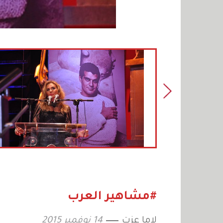
#مشاهير العرب
لاما عزت
14 نوفمبر 2015