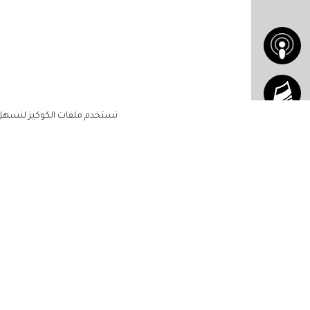
نستخدم ملفات الكوكيز لنسهل ع
الاشتراك للحصول على ملخ
أسبوعي على بريدك الإلكتروني
الرئيسية
مشاهير
أناقتك
لن تتم مشاركة بياناتكم الشخصية مع أ
جمالك
طرف ثالث