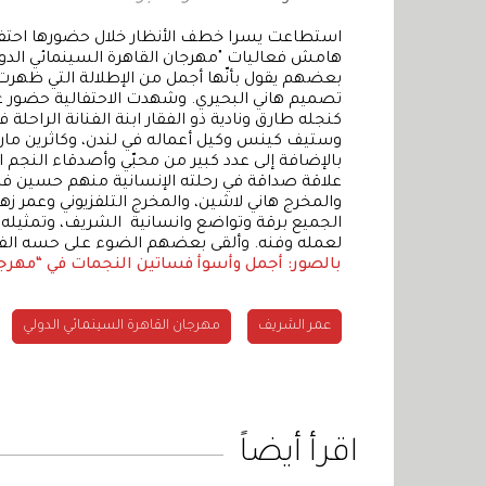
استطاعت يسرا خطف الأنظار خلال حضورها احتفالي
هامش فعاليات "مهرجان القاهرة السينمائي الدول
بعضهم يقول بأنّها أجمل من الإطلالة التي ظهرت ب
تصميم هاني البحيري. وشهدت الاحتفالية حضور عدد
كنجله طارق ونادية ذو الفقار ابنة الفنانة الراحلة 
وستيف كينس وكيل أعماله في لندن، وكاثرين ماريس
بالإضافة إلى عدد كبير من محبّي وأصدقاء النجم 
علاقة صداقة في رحلته الإنسانية منهم حسين فهم
والمخرج هاني لاشين، والمخرج التلفزيوني وعمر زه
الجميع برقة وتواضع وانسانية الشريف، وتمثيله
لعمله وفنه. وألقى بعضهم الضوء على حسه الفكاهي
بالصور: أجمل وأسوأ فساتين النجمات في “مهرجا
عمر الشريف
مهرجان القاهرة السينمائي الدولي
اقرأ أيضاً