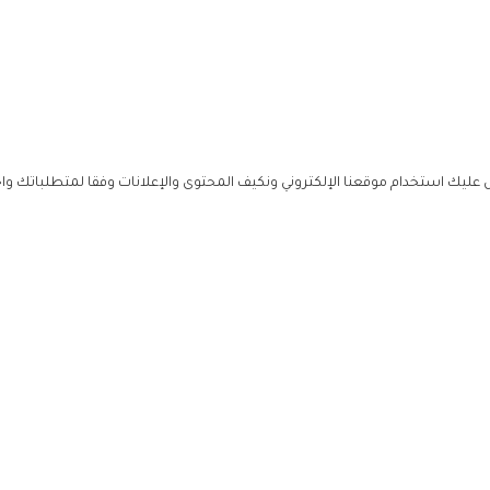
ليك استخدام موقعنا الإلكتروني ونكيف المحتوى والإعلانات وفقا لمتطلباتك وا
حملوا ت
ص
زهرة ال
ي