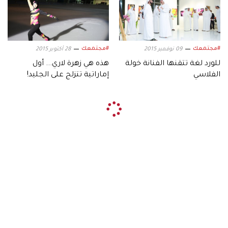
#مجتمعك
#مجتمعك
09 نوفمبر 2015
28 أكتوبر 2015
للورد لغة تتقنها الفنانة خولة
هذه هي زهرة لاري... أول
الفلاسي
إماراتية تتزلج على الجليد!