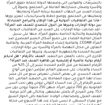
بالتشريعات والقوانين التي وضعتها الدولة لحماية حقوق المرأة
والأسرة وضمان مشاركتها الفاعلة في المجتمع، وصولاً إلى
إنشاء العديد من الجهات المعنية برعاية المرأة وحمايتها
وتمكينها في المجتمع، ووضع خطط واستراتيجيات لتعزيز دورها.
• ماذا عن الاتفاقيات الدولية في هذا الإطار، والبرامج المتبادلة
بين دولة الإمارات وغيرها من الدول للتصدي للعنف ضد المرأة؟
- لقد صادقت دولة الإمارات على العديد من الاتفاقيات الدولية
والإقليمية والثنائية الخاصة بحقوق المرأة، منها على سبيل
المثال اتفاقية القضاء على جميع أشكال التمييز العنصري ضد
المرأة CEDAW، واتفاقية إنشاء منظمة المرأة العربية، واتفاقية
التعاون في مجال النهضة بالمرأة والأسرة بين دولة الإمارات
العربية المتحدة والجمهورية التونسية، وغيرها من الاتفاقيات
الأخرى التي دخلت بالفعل حيز التنفيذ.
العنف بالأرقام
• هل لديكم
أرقام دولية عالمية أو إقليمية عن ظاهرة العنف ضد المرأة؟
-
الأرقام المعلنة من قبل الأمم المتحدة تشير إلى أنّ 35% من
النساء والفتيات على مستوى العالم تعرّضن لنوع من أنواع
العنف الجسدي. في بعض البلدان، تتعرض سبع من كل عشر
نساء لهذا النوع من سوء المعاملة على الصعيد العالمي. كما
تشير الأرقام إلى أنّ عدد النساء اللواتي تزوجن وهن تحت السن
القانونية بلغ 700 مليون امرأة، منهن 250 مليوناً تزوجن دون سن
الـ15، ومن المرجح ألا يكملن تعليمهن، وبالتالي هن أكثر عرضة
للعنف المنزلي ومضاعفات الولادة. لمتابعة باقي الحوار الشيق
مع عفراء البسطي، لا تنسي شراء عدد هذا الأسبوع من مجلة