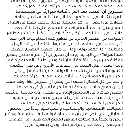
مواجهة هذه القضية، مؤكدة أن «على الشرق والغرب التكاتف
معاً لمكافحة ظاهرة العنف ضد المرأة». فماذا تقول؟
• هل
تعتبرين أن العنف ضد المرأة ثقافة متوارثة في مجتمعاتنا
العربية؟
- لا، في المجتمع الإماراتي مثلاً، العنف ليس ثقافة
متوارثة في الأصل، بل هو مشكلة فردية تنحصر فقط في الأفراد
الممارسين له. لقد أسهم انفتاح المجتمع على ثقافات متعددة
عاشت في بلداننا وعلى أرض دولة الإمارات أيضاً، وانتشار مظاهر
العولمة في العصر الحالي، في ظهور هذه السلوكيات التي تعد
غير مقبولة في مجتمعنا، لا بل نعتبرها انتقاصاً من قدر الرجل
ومكانته.
• ما جهود دولة الإمارات على صعيد التصدي للعنف
ضد المرأة؟
- في البداية، يجب أن نشير إلى أنّ المرأة تحظى بتقدير
ومكانة كبيرين في الثقافة الإماراتية وبين أطياف المجتمع كافة.
ومع الانفتاح على العديد من الثقافات الأخرى وفي ظل النهضة
التنموية الكبيرة التي تشهدها الدولة، ظهرت الحاجة إلى بذل
المزيد من الجهود التي من شأنها تعزيز مكانة المرأة وحمايتها،
والحد من كل أشكال العنف التي يمكن أن تتعرض لها. وهنا نلفت
إلى أنّ جميع حالات الإساءة تجاه المرأة لم ترقَ في مجملها
لتصبح ظاهرة في المجتمع الإماراتي، بفضل رؤية قيادتنا الرشيدة
التي أدركت منذ اللحظة الأولى لتأسيس هذه الدولة، أن حماية
المرأة من العنف، يبدأ بتمكينها في المجتمع في مختلف
المجالات الاقتصادية والاجتماعية والسياسية، بدءاً من الدستور
الإماراتي الذي ينص على أن «المساواة والعدالة الاجتماعية وتوفير
الأمن والطمأنينة وتكافؤ الفرص لجميع المواطنين من دعامات
المجتمع، والتعاضد والتراحم صلة وثقى بينهم»، مروراً