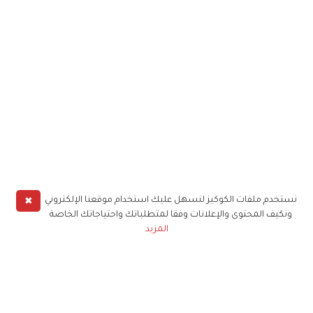
✖
نستخدم ملفات الكوكيز لنسهل عليك استخدام موقعنا الإلكتروني
ونكيف المحتوى والإعلانات وفقا لمتطلباتك واحتياجاتك الخاصة
المزيد
حملوا تطبيق