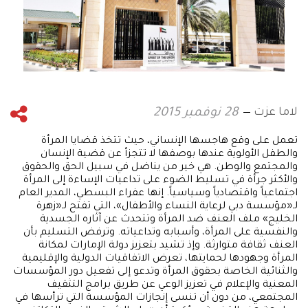
لاما عزت
28 نوفمبر 2015
تعمل على وقع هاجسها الإنساني، حيث تتخذ قضايا المرأة
والطفل الأولوية عندها بوصفها لا تتجزأ عن قضية الإنسان
والمجتمع والوطن. هي خير من يناضل في سبيل الحق والحقوق
والأكثر جرأة في تسليط الضوء على تداعيات الإساءة إلى المرأة
اجتماعياً واقتصادياً وسياسياً. إنها عفراء البسطي، المدير العام
لـ«مؤسسة دبي لرعاية النساء والأطفال»، التي تفتح لـ«زهرة
الخليج» ملف العنف ضد المرأة وتتحدث عن آثاره الجسدية
والنفسية على المرأة، وأسبابه وتداعياته. وترفض التسليم بأن
العنف ثقافة متوارثة. وإذ تشيد بتعزيز دولة الإمارات لمكانة
المرأة وجهودها لحمايتها، تعرض الاتفاقيات الدولية والإقليمية
والثنائية الخاصة بحقوق المرأة وتدعو إلى تفعيل دور المؤسسات
المعنية والإعلام في تعزيز الوعي عن طريق برامج التثقيف
المجتمعي، من دون أن تنسى إنجازات المؤسسة التي ترأسها في