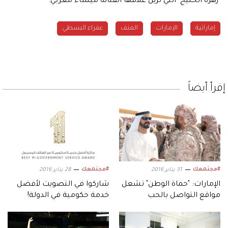
"زهرة الخليج" التي تزين غلافها الفنانة ميساء مغربي.
إماراتية
الإمارات
العنف
عفراء البسطي
إقرأ أيضاً
#مجتمعك
#مجتمعك
31 يناير 2016
28 يناير 2016
الإمارات: "حماة الوطن" تشعل
شاركوا في التصويت لأفضل
مواقع التواصل بالحب
خدمة حكومية في الدولة!