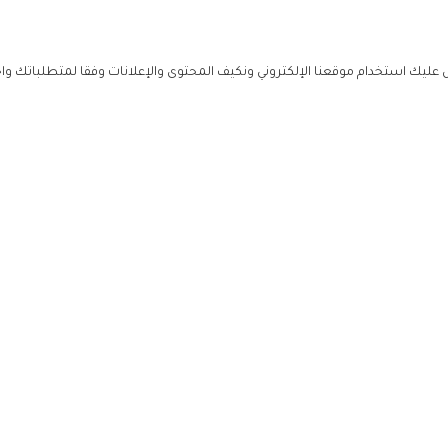
ليك استخدام موقعنا الإلكتروني ونكيف المحتوى والإعلانات وفقا لمتطلباتك وا
حملوا ت
ص
زهرة ال
ي