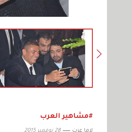
#مشاهير العرب
لاما عزت
28 نوفمبر 2015