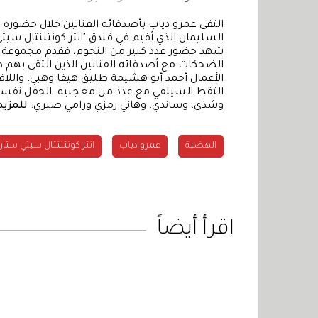
التقى عمرو دياب بأصدقائه الفنانين خلال حضوره 
السليمان الذي أقيم في فندق "انتر كونتننتال سيتي
شهد حضور عدد كبير من النجوم، فقدم مجموعة م
الضحكات مع أصدقائه الفنانين الذين التقى به
الأعمال أحمد أبو هشيمة طليق هيفا وهبي. واللاف
التقط السيلفي مع عدد من معجبيه. الحفل نفسه
وشذى، وساندي، وهاني رمزي ورامي صبري.
للمزيد
الهضبة
عمرو دياب
انتر كونتننتال سيتي ستارز
اقرأ أيضاً