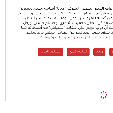
زفاف المدير التنفيذي لشركة "روتانا" أسامة رشدي وشيرين
 ستارز" في القاهرة. وشارك "الهضبة" في إحياء الزفاف الذي
ن أغانيه للعروسين. وفي الوقت نفسه، جلس لتبادل
م صدفة في الحفل كحميد الشاعري، وحسام حسني، ورجل
ت أنّ دياب حرص على التقاط "السيلفي" مع أصدقائه كما
 شهد حضور عدد كبير من الفنانين منهم خالد سليم،
:
واشتعلت الحرب بين عمرو دياب و”روتانا”!
روتانا
أسامة رشدي
مشاهير العرب