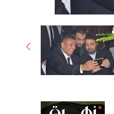
عمرو دياب: أص