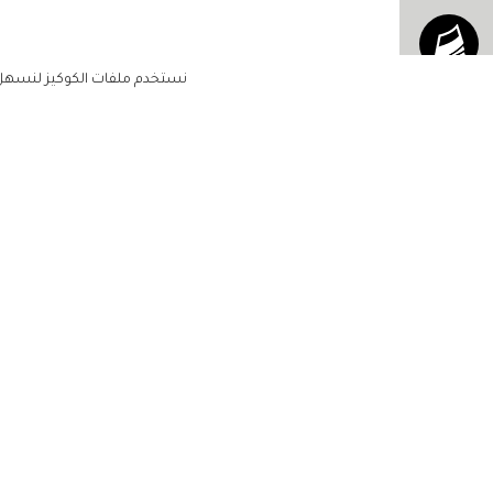
نستخدم ملفات الكوكيز لنسهل ع
الاشتراك للحصول على ملخ
أسبوعي على بريدك الإلكتروني
الرئيسية
مشاهير
أناقتك
لن تتم مشاركة بياناتكم الشخصية مع أ
جمالك
طرف ثالث
مجتمعك
حياتك
منزلك