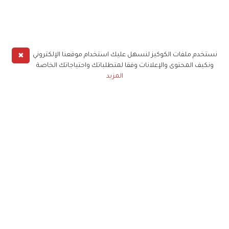
✖
نستخدم ملفات الكوكيز لنسهل عليك استخدام موقعنا الإلكتروني
ونكيف المحتوى والإعلانات وفقا لمتطلباتك واحتياجاتك الخاصة
المزيد
حملوا تطبيق
زهرة الخليج