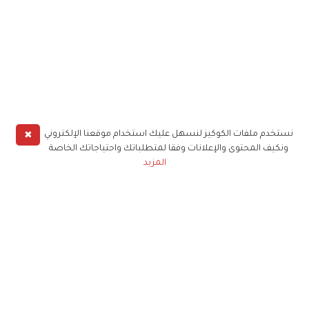
✖
نستخدم ملفات الكوكيز لنسهل عليك استخدام موقعنا الإلكتروني
ونكيف المحتوى والإعلانات وفقا لمتطلباتك واحتياجاتك الخاصة
المزيد
حملوا تطبيق
زهرة الخليج