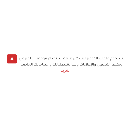
✖
نستخدم ملفات الكوكيز لنسهل عليك استخدام موقعنا الإلكتروني
ونكيف المحتوى والإعلانات وفقا لمتطلباتك واحتياجاتك الخاصة
المزيد
حملوا تطبيق
زهرة الخليج