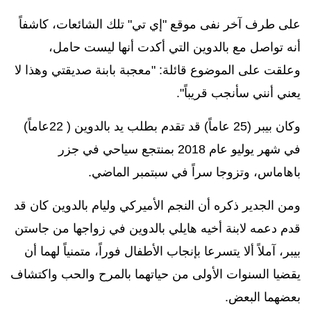
على طرف آخر نفى موقع "إي تي" تلك الشائعات، كاشفاً
أنه تواصل مع بالدوين التي أكدت أنها ليست حامل،
وعلقت على الموضوع قائلة: "معجبة بابنة صديقتي وهذا لا
يعني أنني سأنجب قريباً".
وكان بيبر (
25
عاماً) قد تقدم
بطلب يد بالدوين (
22
عاماً)
في شهر يوليو عام
2018
بمنتجع سياحي في جزر
باهاماس، وتزوجا سراً في سبتمبر الماضي
.
ومن الجدير ذكره أن النجم الأميركي وليام بالدوين كان قد
قدم دعمه لابنة أخيه هايلي بالدوين في زواجها من جاستن
بيبر
، آملاً ألا يتسرعا بإنجاب الأطفال فوراً، متمنياً لهما أن
يقضيا السنوات الأولى من حياتهما بالمرح والحب واكتشاف
بعضهما البعض
.