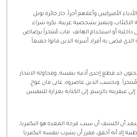
باء الأميركيين وأغلاهم أجراً، حاز جائزة نوبل
يمنغواي ضحية الاكتئاب ويتميز بشخصية غريبة، يكره شراء
داخلية أو استخدام الهاتف. مات مُنتحراً برصاص
الذي قضى به أفراد أسرته الذين ماتوا جميعاً
لجنون حد قطع إحدى أذنيه بنفسه، ومحاولة الانتحار
 مُنتحراً. وبحسب الذين عاصروه، عانى فان غوخ
لى عبقريته بالرسم، إلى الكتابة بغزارة للتنفيس
فبعد أن اكتشف أن سبب قرحة المعدة هو البكتيريا،
بية إلا أنه أخفق، فقرر أن يشرب بنفسه البكتيريا