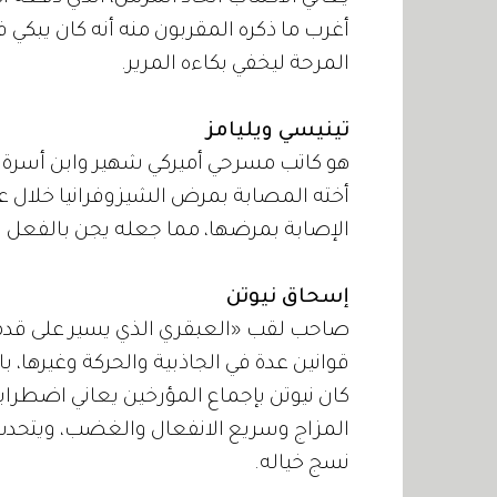
أغرب ما ذكره المقربون منه أنه كان يبكي ف
المرحة ليخفي بكاءه المرير.
تينيسي ويليامز
هو كاتب مسرحي أميركي شهير وابن أسرة 
أخته المصابة بمرض الشيزوفرانيا خلال عمل
الإصابة بمرضها، مما جعله يجن بالفعل و
إسحاق نيوتن
صاحب لقب «العبقري الذي يسير على قدمين
قوانين عدة في الجاذبية والحركة وغيرها، ب
كان نيوتن بإجماع المؤرخين يعاني اضطراب
المزاج وسريع الانفعال والغضب، ويتحد
نسج خياله.