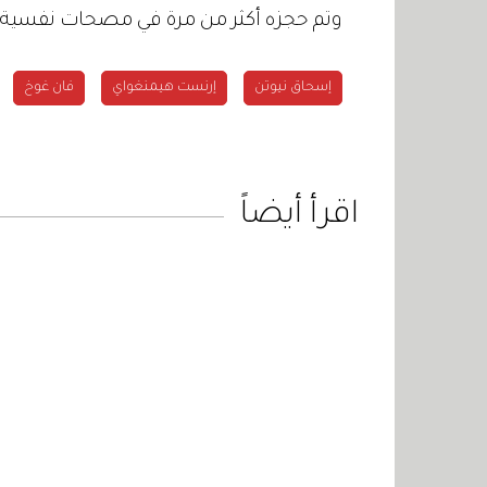
وتم حجزه أكثر من مرة في مصحات نفسية.
إسحاق نيوتن
إرنست هيمنغواي
فان غوخ
اقرأ أيضاً