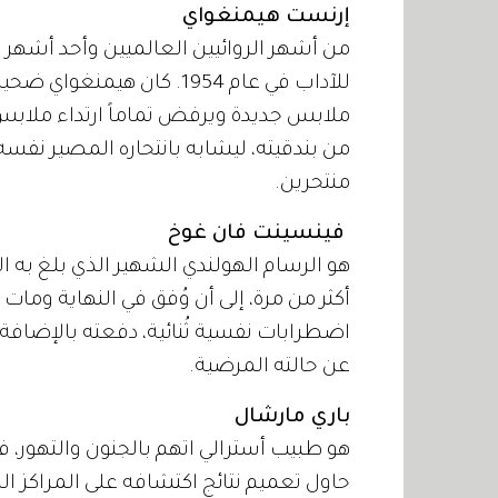
إرنست هيمنغواي
من أشهر الروائيين العالميين وأحد أشهر الأد
للآداب في عام 1954. كان ه
ملابس جديدة ويرفض تماماً ارتداء ملابس 
من بندقيته، ليشابه بانتحاره المصير نفسه 
منتحرين.
فينسينت فان غوخ
هو الرسام الهولندي الشهير الذي بلغ به ا
أكثر من مرة، إلى أن وُفق في النهاية ومات
اضطرابات نفسية ثُنائية، دفعته بالإضافة إ
عن حالته المرضية.
باري مارشال
هو طبيب أسترالي اتهم بالجنون والتهور، 
حاول تعميم نتائج اكتشافه على المراكز الط