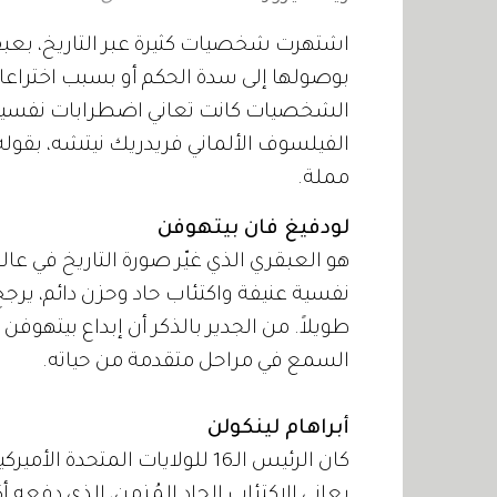
اشتهرت شخصيات كثيرة عبر التاريخ، بعبقريّ
بوصولها إلى سدة الحكم أو بسبب اختراعاته
الشخصيات كانت تعاني اضطرابات نفسية و
الفيلسوف الألماني فريدريك نيتشه، بقوله:
مملة.
لودفيغ فان بيتهوفن
هو العبقري الذي غيّر صورة التاريخ في عا
نفسية عنيفة واكتئاب حاد وحزن دائم، يرجح
طويلاً. من الجدير بالذكر أن إبداع بيتهو
السمع في مراحل متقدمة من حياته.
أبراهام لينكولن
كان الرئيس الـ16 للولايات المتح
يعاني الاكتئاب الحاد المُزمن، الذي دفعه أ