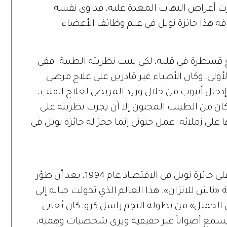
رت أعراض التهاب المعدة عليه، فداوى نفسه
افه هذا جائزة نوبل في علم وظائف الأعضاء.
 قسطرة في قلبه، لكي يثبت نظريته الطبية. ففي
ها الأولى، وكان الأطباء غير قادرين على علاج مرضى
دخال أنبوب من خلال وريد المريض لعلاج القلب،
ن من الطبيب المجنون إلا أن يجرب نظريته على
 زملائه. عمل جنوني إنما حجز له جائزة نوبل في
عالم أميركي عبقري في الرياضيات حصل على جائزة نوبل في الاقتصاد عام 1994، بعد أن طوّر
«ناش للاتزان». هذا العالم الذي تحولت حياته إلى
A Beautiful M أي «العقل الجميل» من بطولة النجم راسل كرو، كان يُعانى
سمع أصواتاً غير حقيقية ويرى شخصيات وهمية،