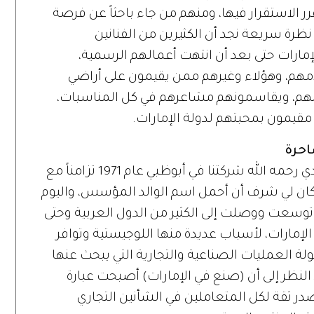
الاستقرار فيها، ومنهم من جاء باحثاً عن فرصة
ظرة سريعة نجد أن الكثيرين من الفنانين
الإمارات حتى بعد أن انتهت أعمالهم الرسمية،
مهم، وهؤلاء وغيرهم ممن يقيمون على أراضي
حزانهم، ويقاسمونهم مشاعرهم في كل المناسبات،
احرة
يقول رجل الأعمال زايد البداد: «أسس والدي رحمه الله شركتنا في أبوظبي عام 1971 تزامناً مع
 الاتحاد، وولدت أنا في عام 1973، وكان لي شرف أن أحمل اسم الوالد المؤسس، واليوم
 توسعت ووصلت إلى الكثير من الدول العربية وحتى
 الإمارات، لأسباب عديدة منها اللوجيستية وتوافر
لة العمليات الصناعية والتجارية التي يبحث عنها
 النظر إلى أن (صنع في الإمارات) أصبحت عبارة
در ثقة لكل المتعاملين في الشأنين التجاري