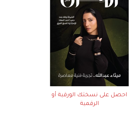
احصل على نسختك الورقية أو
الرقمية