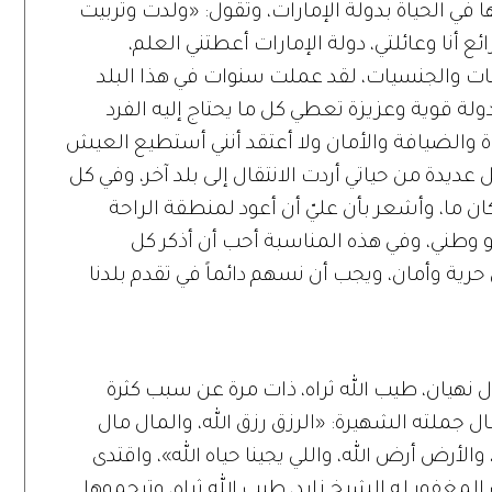
 في الحياة بدولة الإمارات، وتقول: «ولدت وتربيت
لمكان الرائع أنا وعائلتي، دولة الإمارات أعطتني العلم،
انات والجنسيات، لقد عملت سنوات في هذا البلد
لة قوية وعزيزة تعطي كل ما يحتاج إليه الفرد
ة والضيافة والأمان ولا أعتقد أنني أستطيع العيش
عديدة من حياتي أردت الانتقال إلى بلد آخر، وفي كل
ن ما، وأشعر بأن عليّ أن أعود لمنطقة الراحة
 وطني، وفي هذه المناسبة أحب أن أذكر كل
 حرية وأمان، ويجب أن نسهم دائماً في تقدم بلدنا
 نهيان، طيب الله ثراه، ذات مرة عن سبب كثرة
ل جملته الشهيرة: «الرزق رزق الله، والمال مال
الأرض أرض الله، واللي يجينا حياه الله»، واقتدى
المغفور له الشيخ زايد، طيب الله ثراه، وترجموها