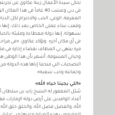
تحكي سيدة الأعمال زينة عكاوي عن تجربتها
في دبي وعشت 40 عاماً في هذا ا
المعرفة، الوعي، الحب والاحترام لكل الدي
وقمت ببناء عملي الخاص بعد ذلك، إنها دو
بسهولة، إنها دولة معطاءة ومليئة بالحيا
في أي مكان آخر». وتؤكد عكاوي: «في مراحل 
مرة ينتهي بي المطاف بقضاء إجازة في مكا
وحياتي المشوقة، أشعر بأن هذا الوطن هو
التضحيات التي منحتنا إياها هذه الدولة من
وحمايته وحب شعبه».
«اللي يجينا حياه الله»
سُئل المغفور له الشيخ زايد بن سلطان آل
أعداد الوافدين على أرض دولة الإمارات فقا
الله، والفضل فضل الله، والخلق خلق الله، و
المقيمون بهذه العبارة وغيرها من عبارات 