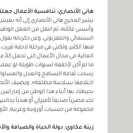
هاني الأنصاري: تنافسية الأعمال جعلتنا 
يشير المخرج هاني الأنصاري إلى أنه يعيش 
وأسس عائلته، ثم انتقل من العمل الوظيفي
السينمائي والتلفزيوني، وعن ذكرياته يقو
منها الكثير، ولكنني في مرحلة لاحقة قررت
العالية في مجال الأعمال التي تجعل كلاً 
ما لم أكن لأحققه لسنوات طويلة لو عملت ف
رسخت ثقافة التسامح والعدل والمساواة و
اختلافها بسلاسة مطلقة». ويضيف الأنصاري:
يحيطك بها أبناء هذا الوطن من إماراتيي
تجد مصرياً صديقاً لأميركي أو هندياً يجالس إم
مجموعة من جنسيات أوروبية وعربية، الأو
زينة عكاوي: دولة الحياة والضيافة والأ