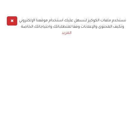
✖
نستخدم ملفات الكوكيز لنسهل عليك استخدام موقعنا الإلكتروني
ونكيف المحتوى والإعلانات وفقا لمتطلباتك واحتياجاتك الخاصة
المزيد
حملوا تطبيق
زهرة الخليج
الاشتراك للحصول على ملخص أسبوعي على بريدك
الإلكتروني