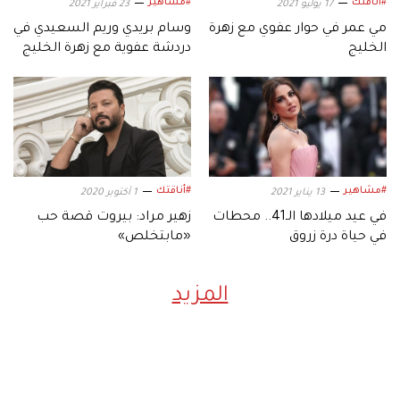
#أناقتك
#مشاهير
17 يوليو 2021
23 فبراير 2021
مي عمر في حوار عفوي مع زهرة
وسام بريدي وريم السعيدي في
الخليج
دردشة عفوية مع زهرة الخليج
#مشاهير
#أناقتك
13 يناير 2021
1 أكتوبر 2020
في عيد ميلادها الـ41.. محطات
زهير مراد: بيروت قصة حب
في حياة درة زروق
«مابتخلص»
المزيد