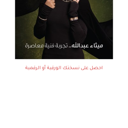
احصل على نسختك الورقية أو الرقمية